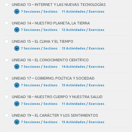
fue
–
UNIDAD 13 – INTERNET Y LAS NUEVAS TECNOLOGÍAS
HABLANDO
muy
POR
7 Secciones / Sections
|
11 Actividades / Exercises
UNIDAD
Expandir
EL
bien,
13
MÓVIL
–
UNIDAD 14 – NUESTRO PLANETA, LA TIERRA
porque
INTERNET
Y
7 Secciones / Sections
|
12 Actividades / Exercises
UNIDAD
Expandir
BLANK
LAS
14
NUEVAS
4
–
UNIDAD 15 – EL CLIMA Y EL TIEMPO
TECNOLOGÍAS
NUESTRO
of
PLANETA,
7 Secciones / Sections
|
13 Actividades / Exercises
UNIDAD
Expandir
LA
7
15
TIERRA
–
UNIDAD 16 – EL CONOCIMIENTO CIENTÍFICO
siendo
EL
CLIMA
7 Secciones / Sections
|
14 Actividades / Exercises
UNIDAD
Expandir
director
Y
16
EL
de
–
UNIDAD 17 – GOBIERNO, POLÍTICA Y SOCIEDAD
TIEMPO
EL
la
CONOCIMIENTO
7 Secciones / Sections
|
13 Actividades / Exercises
UNIDAD
Expandir
CIENTÍFICO
empresa.
17
–
UNIDAD 18 – NUESTRO CUERPO Y NUESTRA SALUD
GOBIERNO,
–
POLÍTICA
7 Secciones / Sections
|
11 Actividades / Exercises
UNIDAD
Expandir
Y
¿Al
18
SOCIEDAD
–
UNIDAD 19 – EL CARÁCTER Y LOS SENTIMIENTOS
mediodía,
NUESTRO
CUERPO
7 Secciones / Sections
|
13 Actividades / Exercises
dónde
UNIDAD
Expandir
Y
19
NUESTRA
comes
–