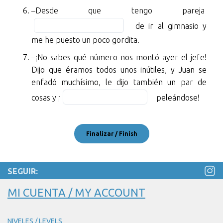
blank
–
Fill
–Desde que tengo pareja
5
BLANK
in
of
de ir al gimnasio y
2
the
7
me he puesto un poco gordita.
of
blan
7
–¡No sabes qué número nos montó ayer el jefe!
6
ir
Dijo que éramos todos unos inútiles, y Juan se
of
una
enfadó muchísimo, le dijo también un par de
7
vez
Fill
cosas y ¡
peleándose!
al
in
mes.
the
blank
–
7
¿Sabes
of
algo
7
SEGUIR:
de
nuestro
MI CUENTA / MY ACCOUNT
viaje?
–
NIVELES / LEVELS
Sí,