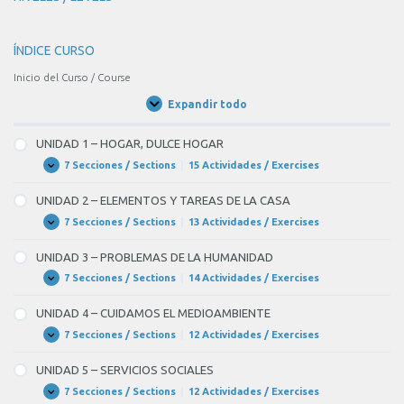
justo
me
ÍNDICE CURSO
BLANK
Inicio del Curso / Course
3
Expandir todo
of
Unidades
/
7
Units
UNIDAD 1 – HOGAR, DULCE HOGAR
de
7 Secciones / Sections
|
15 Actividades / Exercises
UNIDAD
Expandir
llamar
1
–
de
UNIDAD 2 – ELEMENTOS Y TAREAS DE LA CASA
HOGAR,
la
DULCE
7 Secciones / Sections
|
13 Actividades / Exercises
UNIDAD
Expandir
HOGAR
2
agencia
–
UNIDAD 3 – PROBLEMAS DE LA HUMANIDAD
ELEMENTOS
de
Y
7 Secciones / Sections
|
14 Actividades / Exercises
UNIDAD
Expandir
viajes
TAREAS
3
DE
–
diciendo
UNIDAD 4 – CUIDAMOS EL MEDIOAMBIENTE
LA
PROBLEMAS
CASA
que
DE
7 Secciones / Sections
|
12 Actividades / Exercises
UNIDAD
Expandir
LA
4
ya
HUMANIDAD
–
UNIDAD 5 – SERVICIOS SOCIALES
CUIDAMOS
tienen
EL
7 Secciones / Sections
|
12 Actividades / Exercises
UNIDAD
Expandir
los
MEDIOAMBIENTE