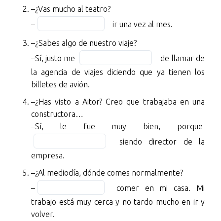
–¿Vas mucho al teatro?
padres
the
Fill
siguen
blank
–
ir una vez al mes.
in
jugando
1
–¿Sabes algo de nuestro viaje?
the
al
of
Fill
blank
–Sí, justo me
de llamar de
tenis?
7
in
2
la agencia de viajes diciendo que ya tienen los
–
the
of
billetes de avión.
No,
blank
7
lo
–¿Has visto a Aitor? Creo que trabajaba en una
3
BLANK
constructora…
of
1
Fill
–Sí, le fue muy bien, porque
7
of
in
siendo director de la
7.
the
empresa.
blan
–
–¿Al mediodía, dónde comes normalmente?
4
¿Vas
Fill
of
–
comer en mi casa. Mi
mucho
in
7
al
trabajo está muy cerca y no tardo mucho en ir y
the
teatro?
volver.