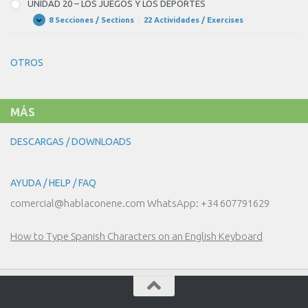
UNIDAD 20 – LOS JUEGOS Y LOS DEPORTES
SALUD
EL
normalmente?
CARÁCTER
8 Secciones / Sections
|
22 Actividades / Exercises
UNIDAD
Expandir
Y
–
20
LOS
–
SENTIMIENTOS
BLANK
LOS
OTROS
JUEGOS
5
Y
LOS
of
DEPORTES
7
MÁS
comer
en
DESCARGAS / DOWNLOADS
mi
casa.
AYUDA / HELP / FAQ
Mi
comercial@hablaconene.com WhatsApp: +34 607791629
trabajo
está
How to Type Spanish Characters on an English Keyboard
muy
cerca
y
no