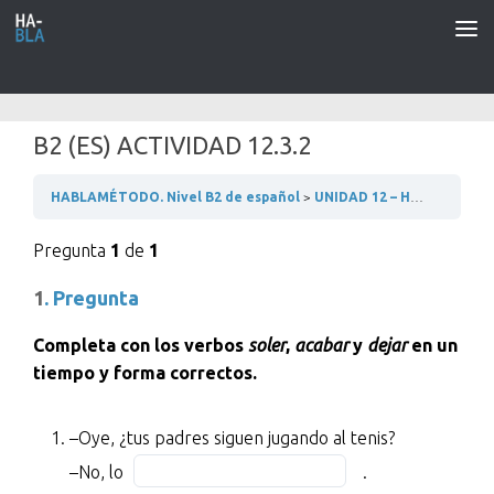
Saltar al contenido
B2 (ES) ACTIVIDAD 12.3.2
HABLAMÉTODO. Nivel B2 de español
UNIDAD 12 – HABLANDO POR EL MÓVIL
Pregunta
1
de
1
1
. Pregunta
Completa con los verbos
soler
,
acabar
y
dejar
en un
tiempo y forma correctos.
–
–Oye, ¿tus padres siguen jugando al tenis?
Oye,
Fill
–No, lo
.
¿tus
in