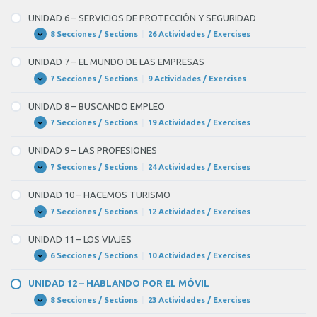
5
–
billetes
UNIDAD 6 – SERVICIOS DE PROTECCIÓN Y SEGURIDAD
SERVICIOS
de
SOCIALES
8 Secciones / Sections
|
26 Actividades / Exercises
UNIDAD
Expandir
6
avión.
–
UNIDAD 7 – EL MUNDO DE LAS EMPRESAS
SERVICIOS
–
DE
7 Secciones / Sections
|
9 Actividades / Exercises
UNIDAD
Expandir
PROTECCIÓN
7
¿Has
Y
–
UNIDAD 8 – BUSCANDO EMPLEO
SEGURIDAD
visto
EL
MUNDO
7 Secciones / Sections
|
19 Actividades / Exercises
UNIDAD
Expandir
a
DE
8
LAS
Aitor?
–
UNIDAD 9 – LAS PROFESIONES
EMPRESAS
BUSCANDO
Creo
EMPLEO
7 Secciones / Sections
|
24 Actividades / Exercises
UNIDAD
Expandir
9
que
–
UNIDAD 10 – HACEMOS TURISMO
trabajaba
LAS
PROFESIONES
7 Secciones / Sections
|
12 Actividades / Exercises
UNIDAD
Expandir
en
10
una
–
UNIDAD 11 – LOS VIAJES
HACEMOS
constructora…
TURISMO
6 Secciones / Sections
|
10 Actividades / Exercises
UNIDAD
Expandir
11
–
–
UNIDAD 12 – HABLANDO POR EL MÓVIL
Sí,
LOS
VIAJES
8 Secciones / Sections
|
23 Actividades / Exercises
UNIDAD
Expandir
le
12