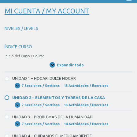
MI CUENTA / MY ACCOUNT
NIVELES / LEVELS
ÍNDICE CURSO
Inicio del Curso / Course
Expandir todo
Unidades
/
Units
UNIDAD 1 – HOGAR, DULCE HOGAR
7 Secciones / Sections
|
15 Actividades / Exercises
UNIDAD
Expandir
1
–
UNIDAD 2 – ELEMENTOS Y TAREAS DE LA CASA
HOGAR,
DULCE
7 Secciones / Sections
|
13 Actividades / Exercises
UNIDAD
Expandir
HOGAR
2
–
UNIDAD 3 – PROBLEMAS DE LA HUMANIDAD
ELEMENTOS
Y
7 Secciones / Sections
|
14 Actividades / Exercises
UNIDAD
Expandir
TAREAS
3
DE
–
UNIDAD 4 – CUIDAMOS EL MEDIOAMBIENTE
LA