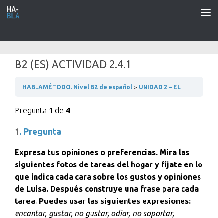
Saltar al contenido
B2 (ES) ACTIVIDAD 2.4.1
HABLAMÉTODO. Nivel B2 de español
UNIDAD 2 – ELEMENTOS Y TAREAS DE LA CASA
Pregunta
1
de
4
1
. Pregunta
Expresa tus opiniones o preferencias. Mira las
siguientes fotos de tareas del hogar y fíjate en lo
que indica cada cara sobre los gustos y opiniones
de Luisa. Después construye una frase para cada
tarea. Puedes usar las siguientes expresiones:
encantar, gustar, no gustar, odiar, no soportar,