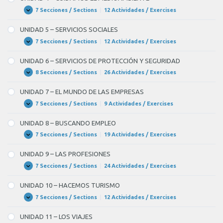
PROBLEMAS
CASA
DE
7 Secciones / Sections
|
12 Actividades / Exercises
UNIDAD
Expandir
LA
4
HUMANIDAD
–
UNIDAD 5 – SERVICIOS SOCIALES
CUIDAMOS
EL
7 Secciones / Sections
|
12 Actividades / Exercises
UNIDAD
Expandir
MEDIOAMBIENTE
5
–
UNIDAD 6 – SERVICIOS DE PROTECCIÓN Y SEGURIDAD
SERVICIOS
SOCIALES
8 Secciones / Sections
|
26 Actividades / Exercises
UNIDAD
Expandir
6
–
UNIDAD 7 – EL MUNDO DE LAS EMPRESAS
SERVICIOS
DE
7 Secciones / Sections
|
9 Actividades / Exercises
UNIDAD
Expandir
PROTECCIÓN
7
Y
–
UNIDAD 8 – BUSCANDO EMPLEO
SEGURIDAD
EL
MUNDO
7 Secciones / Sections
|
19 Actividades / Exercises
UNIDAD
Expandir
DE
8
LAS
–
UNIDAD 9 – LAS PROFESIONES
EMPRESAS
BUSCANDO
EMPLEO
7 Secciones / Sections
|
24 Actividades / Exercises
UNIDAD
Expandir
9
–
UNIDAD 10 – HACEMOS TURISMO
LAS
PROFESIONES
7 Secciones / Sections
|
12 Actividades / Exercises
UNIDAD
Expandir
10
–
UNIDAD 11 – LOS VIAJES
HACEMOS