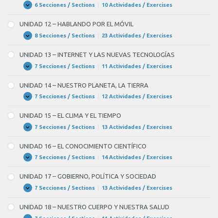
TURISMO
6 Secciones / Sections
|
10 Actividades / Exercises
UNIDAD
Expandir
11
–
UNIDAD 12 – HABLANDO POR EL MÓVIL
LOS
VIAJES
8 Secciones / Sections
|
23 Actividades / Exercises
UNIDAD
Expandir
12
–
UNIDAD 13 – INTERNET Y LAS NUEVAS TECNOLOGÍAS
HABLANDO
POR
7 Secciones / Sections
|
11 Actividades / Exercises
UNIDAD
Expandir
EL
13
MÓVIL
–
UNIDAD 14 – NUESTRO PLANETA, LA TIERRA
INTERNET
Y
7 Secciones / Sections
|
12 Actividades / Exercises
UNIDAD
Expandir
LAS
14
NUEVAS
–
UNIDAD 15 – EL CLIMA Y EL TIEMPO
TECNOLOGÍAS
NUESTRO
PLANETA,
7 Secciones / Sections
|
13 Actividades / Exercises
UNIDAD
Expandir
LA
15
TIERRA
–
UNIDAD 16 – EL CONOCIMIENTO CIENTÍFICO
EL
CLIMA
7 Secciones / Sections
|
14 Actividades / Exercises
UNIDAD
Expandir
Y
16
EL
–
UNIDAD 17 – GOBIERNO, POLÍTICA Y SOCIEDAD
TIEMPO
EL
CONOCIMIENTO
7 Secciones / Sections
|
13 Actividades / Exercises
UNIDAD
Expandir
CIENTÍFICO
17
–
UNIDAD 18 – NUESTRO CUERPO Y NUESTRA SALUD
GOBIERNO,
POLÍTICA