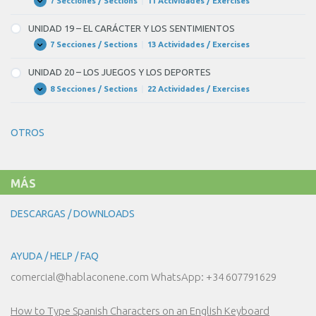
7 Secciones / Sections
|
11 Actividades / Exercises
UNIDAD
Expandir
Y
18
SOCIEDAD
–
UNIDAD 19 – EL CARÁCTER Y LOS SENTIMIENTOS
NUESTRO
CUERPO
7 Secciones / Sections
|
13 Actividades / Exercises
UNIDAD
Expandir
Y
19
NUESTRA
–
UNIDAD 20 – LOS JUEGOS Y LOS DEPORTES
SALUD
EL
CARÁCTER
8 Secciones / Sections
|
22 Actividades / Exercises
UNIDAD
Expandir
Y
20
LOS
–
SENTIMIENTOS
LOS
OTROS
JUEGOS
Y
LOS
DEPORTES
MÁS
DESCARGAS / DOWNLOADS
AYUDA / HELP / FAQ
comercial@hablaconene.com WhatsApp: +34 607791629
How to Type Spanish Characters on an English Keyboard