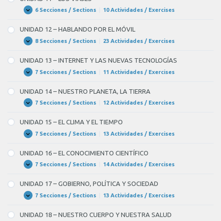
HACEMOS
la
TURISMO
6 Secciones / Sections
|
10 Actividades / Exercises
UNIDAD
Expandir
11
velocidad
–
UNIDAD 12 – HABLANDO POR EL MÓVIL
LOS
de
VIAJES
8 Secciones / Sections
|
23 Actividades / Exercises
UNIDAD
Expandir
la
12
–
luz
UNIDAD 13 – INTERNET Y LAS NUEVAS TECNOLOGÍAS
HABLANDO
(ser)
POR
7 Secciones / Sections
|
11 Actividades / Exercises
UNIDAD
Expandir
EL
13
BLANK
MÓVIL
–
UNIDAD 14 – NUESTRO PLANETA, LA TIERRA
5
INTERNET
Y
7 Secciones / Sections
|
12 Actividades / Exercises
UNIDAD
Expandir
of
LAS
14
NUEVAS
–
10
UNIDAD 15 – EL CLIMA Y EL TIEMPO
TECNOLOGÍAS
NUESTRO
una
PLANETA,
7 Secciones / Sections
|
13 Actividades / Exercises
UNIDAD
Expandir
LA
15
constante
TIERRA
–
UNIDAD 16 – EL CONOCIMIENTO CIENTÍFICO
universal.
EL
CLIMA
7 Secciones / Sections
|
14 Actividades / Exercises
UNIDAD
Expandir
Y
16
No
EL
–
UNIDAD 17 – GOBIERNO, POLÍTICA Y SOCIEDAD
TIEMPO
es
EL
CONOCIMIENTO
7 Secciones / Sections
|
13 Actividades / Exercises
UNIDAD
Expandir
cierto
CIENTÍFICO
17
que
–
UNIDAD 18 – NUESTRO CUERPO Y NUESTRA SALUD
GOBIERNO,