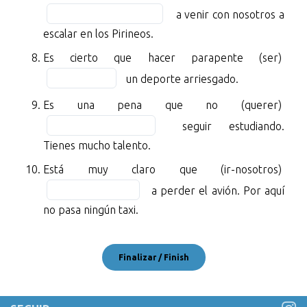
demostrado
in
of
a venir con nosotros a
que
the
10
escalar en los Pirineos.
las
blan
Fill
Es cierto que hacer parapente (ser)
personas
7
in
de
of
un deporte arriesgado.
the
los
10
Fill
Es una pena que no (querer)
blan
países
in
8
seguir estudiando.
ricos
the
of
(vivir)
Tienes mucho talento.
blan
10
BLANK
Fill
Está muy claro que (ir-nosotros)
9
2
in
of
a perder el avión. Por aquí
of
the
10
no pasa ningún taxi.
10
blan
más
10
estresadas.
of
No
10
está
demostrado