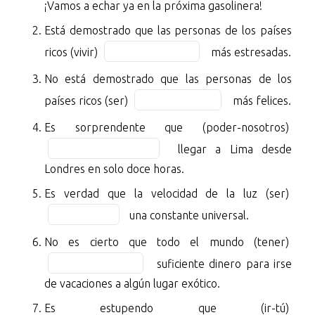
¡Vamos a echar ya en la próxima gasolinera!
que
blan
Está demostrado que las personas de los países
(quedarse)
1
Fill
BLANK
of
ricos (vivir)
más estresadas.
in
1
10
No está demostrado que las personas de los
the
of
Fill
blank
países ricos (ser)
más felices.
10
in
2
sin
Fill
Es sorprendente que (poder-nosotros)
the
of
gasolina.
in
blank
llegar a Lima desde
10
¡Vamos
the
3
Londres en solo doce horas.
a
blan
of
echar
Fill
Es verdad que la velocidad de la luz (ser)
4
10
ya
in
of
una constante universal.
en
the
10
Fill
No es cierto que todo el mundo (tener)
la
blan
in
próxima
5
suficiente dinero para irse
the
gasolinera!
of
de vacaciones a algún lugar exótico.
blan
10
Está
Fill
Es estupendo que (ir-tú)
6