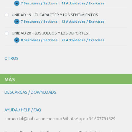
todo
POLÍTICA
7 Secciones / Sections
|
11 Actividades / Exercises
UNIDAD
Expandir
Y
el
18
SOCIEDAD
–
UNIDAD 19 – EL CARÁCTER Y LOS SENTIMIENTOS
mundo
NUESTRO
CUERPO
7 Secciones / Sections
|
13 Actividades / Exercises
UNIDAD
Expandir
(tener)
Y
19
NUESTRA
BLANK
–
UNIDAD 20 – LOS JUEGOS Y LOS DEPORTES
SALUD
EL
6
CARÁCTER
8 Secciones / Sections
|
22 Actividades / Exercises
UNIDAD
Expandir
Y
of
20
LOS
–
SENTIMIENTOS
10
LOS
OTROS
JUEGOS
suficiente
Y
LOS
dinero
DEPORTES
para
MÁS
irse
de
DESCARGAS / DOWNLOADS
vacaciones
a
AYUDA / HELP / FAQ
algún
comercial@hablaconene.com WhatsApp: +34 607791629
lugar
exótico.