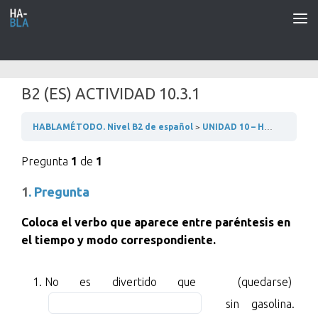
Saltar al contenido
B2 (ES) ACTIVIDAD 10.3.1
HABLAMÉTODO. Nivel B2 de español
UNIDAD 10 – HACEMOS TURISMO
Pregunta
1
de
1
1
. Pregunta
Coloca el verbo que aparece entre paréntesis en
el tiempo y modo correspondiente.
No
Fill
No es divertido que (quedarse)
es
in
sin gasolina.
divertido
the