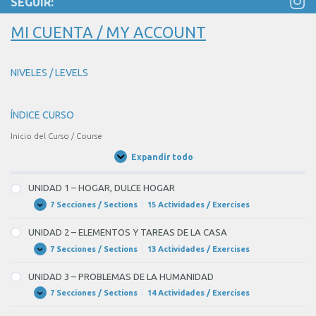
SEGUIR:
que
MI CUENTA / MY ACCOUNT
las
personas
de
NIVELES / LEVELS
los
países
ÍNDICE CURSO
ricos
Inicio del Curso / Course
(ser)
BLANK
Expandir todo
Unidades
/
3
Units
UNIDAD 1 – HOGAR, DULCE HOGAR
of
7 Secciones / Sections
|
15 Actividades / Exercises
10
UNIDAD
Expandir
1
más
–
UNIDAD 2 – ELEMENTOS Y TAREAS DE LA CASA
HOGAR,
felices.
DULCE
7 Secciones / Sections
|
13 Actividades / Exercises
UNIDAD
Expandir
HOGAR
2
Es
–
UNIDAD 3 – PROBLEMAS DE LA HUMANIDAD
ELEMENTOS
sorprendente
Y
7 Secciones / Sections
|
14 Actividades / Exercises
UNIDAD
Expandir
TAREAS
que
3
DE