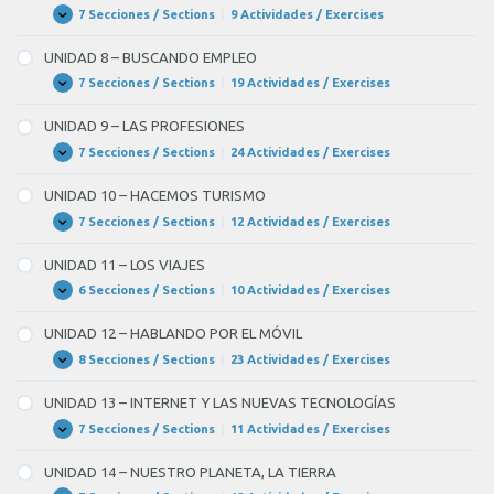
DE
7 Secciones / Sections
|
9 Actividades / Exercises
UNIDAD
Expandir
PROTECCIÓN
7
Y
–
UNIDAD 8 – BUSCANDO EMPLEO
SEGURIDAD
EL
MUNDO
7 Secciones / Sections
|
19 Actividades / Exercises
UNIDAD
Expandir
DE
8
LAS
–
UNIDAD 9 – LAS PROFESIONES
EMPRESAS
BUSCANDO
EMPLEO
7 Secciones / Sections
|
24 Actividades / Exercises
UNIDAD
Expandir
9
–
UNIDAD 10 – HACEMOS TURISMO
LAS
PROFESIONES
7 Secciones / Sections
|
12 Actividades / Exercises
UNIDAD
Expandir
10
–
UNIDAD 11 – LOS VIAJES
HACEMOS
TURISMO
6 Secciones / Sections
|
10 Actividades / Exercises
UNIDAD
Expandir
11
–
UNIDAD 12 – HABLANDO POR EL MÓVIL
LOS
VIAJES
8 Secciones / Sections
|
23 Actividades / Exercises
UNIDAD
Expandir
12
–
UNIDAD 13 – INTERNET Y LAS NUEVAS TECNOLOGÍAS
HABLANDO
POR
7 Secciones / Sections
|
11 Actividades / Exercises
UNIDAD
Expandir
EL
13
MÓVIL
–
UNIDAD 14 – NUESTRO PLANETA, LA TIERRA
INTERNET