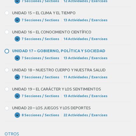
Y
7 Secciones / Sections
|
12 Actividades / Exercises
UNIDAD
Expandir
LAS
14
NUEVAS
–
UNIDAD 15 – EL CLIMA Y EL TIEMPO
TECNOLOGÍAS
NUESTRO
PLANETA,
7 Secciones / Sections
|
13 Actividades / Exercises
UNIDAD
Expandir
LA
15
TIERRA
–
UNIDAD 16 – EL CONOCIMIENTO CIENTÍFICO
EL
CLIMA
7 Secciones / Sections
|
14 Actividades / Exercises
UNIDAD
Expandir
Y
16
EL
–
UNIDAD 17 – GOBIERNO, POLÍTICA Y SOCIEDAD
TIEMPO
EL
CONOCIMIENTO
7 Secciones / Sections
|
13 Actividades / Exercises
UNIDAD
Expandir
CIENTÍFICO
17
–
UNIDAD 18 – NUESTRO CUERPO Y NUESTRA SALUD
GOBIERNO,
POLÍTICA
7 Secciones / Sections
|
11 Actividades / Exercises
UNIDAD
Expandir
Y
18
SOCIEDAD
–
UNIDAD 19 – EL CARÁCTER Y LOS SENTIMIENTOS
NUESTRO
CUERPO
7 Secciones / Sections
|
13 Actividades / Exercises
UNIDAD
Expandir
Y
19
NUESTRA
–
UNIDAD 20 – LOS JUEGOS Y LOS DEPORTES
SALUD
EL
CARÁCTER
8 Secciones / Sections
|
22 Actividades / Exercises
UNIDAD
Expandir
Y
20
LOS
–
SENTIMIENTOS
LOS
OTROS
JUEGOS