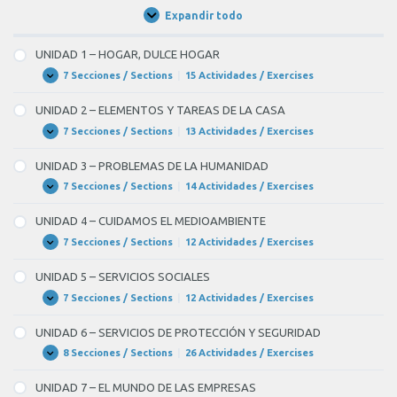
Expandir todo
Unidades
/
Units
UNIDAD 1 – HOGAR, DULCE HOGAR
7 Secciones / Sections
|
15 Actividades / Exercises
UNIDAD
Expandir
1
–
UNIDAD 2 – ELEMENTOS Y TAREAS DE LA CASA
HOGAR,
DULCE
7 Secciones / Sections
|
13 Actividades / Exercises
UNIDAD
Expandir
HOGAR
2
–
UNIDAD 3 – PROBLEMAS DE LA HUMANIDAD
ELEMENTOS
Y
7 Secciones / Sections
|
14 Actividades / Exercises
UNIDAD
Expandir
TAREAS
3
DE
–
UNIDAD 4 – CUIDAMOS EL MEDIOAMBIENTE
LA
PROBLEMAS
CASA
DE
7 Secciones / Sections
|
12 Actividades / Exercises
UNIDAD
Expandir
LA
4
HUMANIDAD
–
UNIDAD 5 – SERVICIOS SOCIALES
CUIDAMOS
EL
7 Secciones / Sections
|
12 Actividades / Exercises
UNIDAD
Expandir
MEDIOAMBIENTE
5
–
UNIDAD 6 – SERVICIOS DE PROTECCIÓN Y SEGURIDAD
SERVICIOS
SOCIALES
8 Secciones / Sections
|
26 Actividades / Exercises
UNIDAD
Expandir
6
–
UNIDAD 7 – EL MUNDO DE LAS EMPRESAS
SERVICIOS