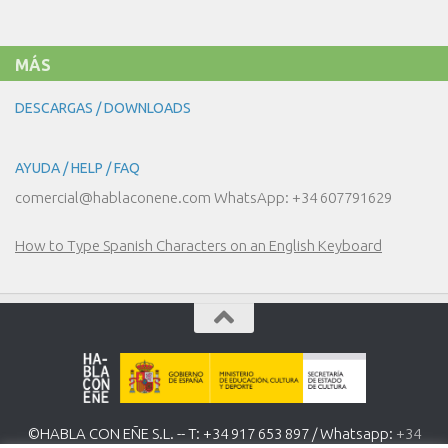
Y
LOS
DEPORTES
MÁS
DESCARGAS / DOWNLOADS
AYUDA / HELP / FAQ
comercial@hablaconene.com WhatsApp: +34 607791629
How to Type Spanish Characters on an English Keyboard
©HABLA CON EÑE S.L. -- T: +34 917 653 897 / Whatsapp:
+34