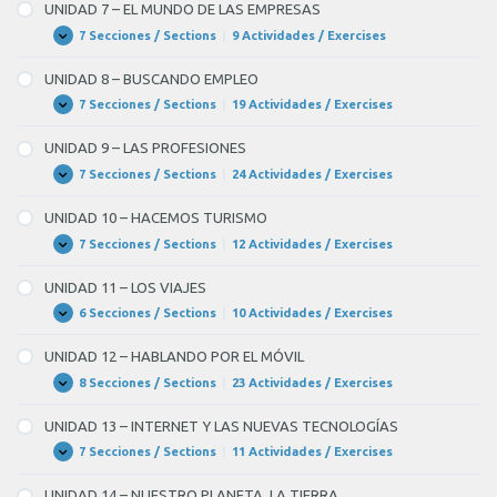
–
los
UNIDAD 7 – EL MUNDO DE LAS EMPRESAS
SERVICIOS
DE
15
7 Secciones / Sections
|
9 Actividades / Exercises
UNIDAD
Expandir
PROTECCIÓN
7
y
Y
–
UNIDAD 8 – BUSCANDO EMPLEO
SEGURIDAD
EL
los
MUNDO
7 Secciones / Sections
|
19 Actividades / Exercises
UNIDAD
Expandir
17
DE
8
LAS
–
grados
UNIDAD 9 – LAS PROFESIONES
EMPRESAS
BUSCANDO
EMPLEO
en
7 Secciones / Sections
|
24 Actividades / Exercises
UNIDAD
Expandir
9
la
–
UNIDAD 10 – HACEMOS TURISMO
LAS
zona
PROFESIONES
7 Secciones / Sections
|
12 Actividades / Exercises
UNIDAD
Expandir
del
10
–
Cantábrico,
UNIDAD 11 – LOS VIAJES
HACEMOS
y
TURISMO
6 Secciones / Sections
|
10 Actividades / Exercises
UNIDAD
Expandir
11
en
–
UNIDAD 12 – HABLANDO POR EL MÓVIL
LOS
el
VIAJES
8 Secciones / Sections
|
23 Actividades / Exercises
UNIDAD
Expandir
Pirineo
12
–
no
UNIDAD 13 – INTERNET Y LAS NUEVAS TECNOLOGÍAS
HABLANDO
pasarán
POR
7 Secciones / Sections
|
11 Actividades / Exercises
UNIDAD
Expandir
EL
13
de
MÓVIL
–
UNIDAD 14 – NUESTRO PLANETA, LA TIERRA