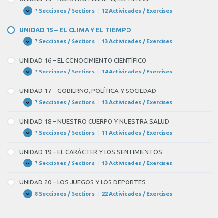
INTERNET
5
Y
7 Secciones / Sections
|
12 Actividades / Exercises
UNIDAD
Expandir
grados.
LAS
14
NUEVAS
–
Las
UNIDAD 15 – EL CLIMA Y EL TIEMPO
TECNOLOGÍAS
NUESTRO
BLANK
PLANETA,
7 Secciones / Sections
|
13 Actividades / Exercises
UNIDAD
Expandir
LA
15
6
TIERRA
–
UNIDAD 16 – EL CONOCIMIENTO CIENTÍFICO
EL
of
CLIMA
7 Secciones / Sections
|
14 Actividades / Exercises
UNIDAD
Expandir
12
Y
16
EL
–
mínimas
UNIDAD 17 – GOBIERNO, POLÍTICA Y SOCIEDAD
TIEMPO
EL
oscilarán
CONOCIMIENTO
7 Secciones / Sections
|
13 Actividades / Exercises
UNIDAD
Expandir
CIENTÍFICO
17
entre
–
UNIDAD 18 – NUESTRO CUERPO Y NUESTRA SALUD
GOBIERNO,
los
POLÍTICA
7 Secciones / Sections
|
11 Actividades / Exercises
UNIDAD
Expandir
0
Y
18
SOCIEDAD
–
y
UNIDAD 19 – EL CARÁCTER Y LOS SENTIMIENTOS
NUESTRO
los
CUERPO
7 Secciones / Sections
|
13 Actividades / Exercises
UNIDAD
Expandir
Y
19
8
NUESTRA
–
UNIDAD 20 – LOS JUEGOS Y LOS DEPORTES
SALUD
EL
grados.
CARÁCTER
8 Secciones / Sections
|
22 Actividades / Exercises
UNIDAD
Expandir
En
Y
20
LOS
–
la
SENTIMIENTOS
LOS