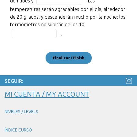
de nubes y
12
. Las
3
blank
in
of
temperaturas serán agradables por el día, alrededor
10
the
12,
de 20 grados, y descenderán mucho por la noche: los
of
blank
Fill
que
termómetros no subirán de los 10
12
11
in
pueden
.
of
the
ser
12
blank
de
12
nieve
of
en
12
los
Pirineos.
SEGUIR:
En
MI CUENTA / MY ACCOUNT
la
zona
este
NIVELES / LEVELS
de
los
ÍNDICE CURSO
Pirineos