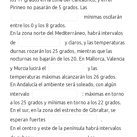
12
of
blank
Fill
Pirineo no pasarán de 5 grados. Las
con
12
5
in
algunos
mínimas oscilarán
of
the
bancos
entre los 0 y los 8 grados.
12
blank
de
En la zona norte del Mediterráneo, habrá intervalos
6
BLANK
Fill
de
y claros, y las temperaturas
of
2
in
diurnas rozarán los 25 grados, mientras que las
12
of
the
nocturnas no bajarán de los 20. En Mallorca, Valencia
12
blank
Fill
y Murcia lucirá el
y las
en
7
in
temperaturas máximas alcanzarán los 26 grados.
las
of
the
En Andalucía el ambiente será soleado, con algún
zonas
12
blank
Fill
costeras,
intervalo
: máximas en torno
8
in
y
a los 25 grados y mínimas en torno a los 22 grados.
of
the
con
En el sur, en la zona del estrecho de Gibraltar, se
12
blank
posibilidad
Fill
esperan fuertes
.
9
de
in
En el centro y este de la península habrá intervalos
of
BLANK
the
Fill