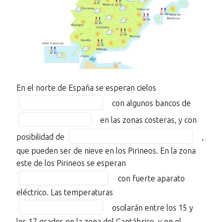
En
Fill
En el norte de España se esperan cielos
el
in
Fill
con algunos bancos de
norte
the
in
en las zonas costeras, y con
de
blank
the
Fill
España
posibilidad de
1
blank
,
in
se
of
2
que pueden ser de nieve en los Pirineos. En la zona
the
esperan
12
of
Fill
este de los Pirineos se esperan
blank
cielos
12
in
con fuerte aparato
3
BLANK
the
Fill
eléctrico. Las temperaturas
of
1
blank
in
12
oscilarán entre los 15 y
of
4
the
los 17 grados en la zona del Cantábrico, y en el