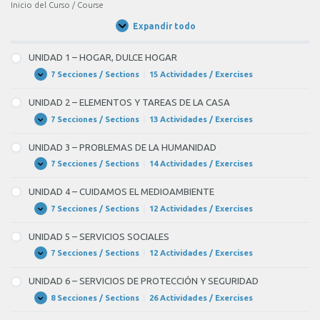
se
Inicio del Curso / Course
esperan
Expandir todo
Unidades
BLANK
/
Units
4
UNIDAD 1 – HOGAR, DULCE HOGAR
of
7 Secciones / Sections
|
15 Actividades / Exercises
UNIDAD
Expandir
1
12
–
UNIDAD 2 – ELEMENTOS Y TAREAS DE LA CASA
HOGAR,
con
DULCE
7 Secciones / Sections
|
13 Actividades / Exercises
UNIDAD
Expandir
fuerte
HOGAR
2
–
aparato
UNIDAD 3 – PROBLEMAS DE LA HUMANIDAD
ELEMENTOS
Y
eléctrico.
7 Secciones / Sections
|
14 Actividades / Exercises
UNIDAD
Expandir
TAREAS
3
Las
DE
–
UNIDAD 4 – CUIDAMOS EL MEDIOAMBIENTE
LA
PROBLEMAS
temperaturas
CASA
DE
7 Secciones / Sections
|
12 Actividades / Exercises
UNIDAD
Expandir
BLANK
LA
4
HUMANIDAD
–
5
UNIDAD 5 – SERVICIOS SOCIALES
CUIDAMOS
EL
of
7 Secciones / Sections
|
12 Actividades / Exercises
UNIDAD
Expandir
MEDIOAMBIENTE
5
12
–
UNIDAD 6 – SERVICIOS DE PROTECCIÓN Y SEGURIDAD
SERVICIOS
oscilarán
SOCIALES
8 Secciones / Sections
|
26 Actividades / Exercises
UNIDAD
Expandir
entre
6