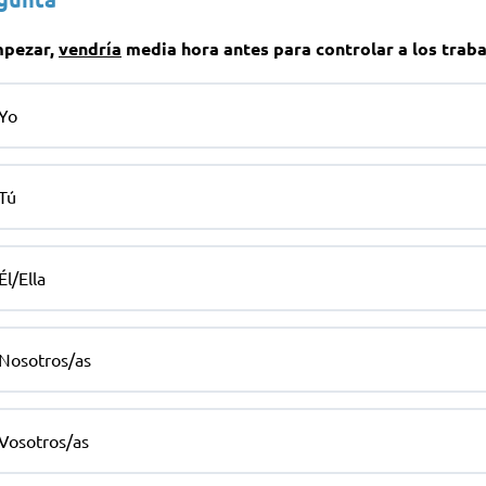
mpezar,
vendría
media hora antes para controlar a los trab
Yo
Tú
Él/Ella
Nosotros/as
Vosotros/as