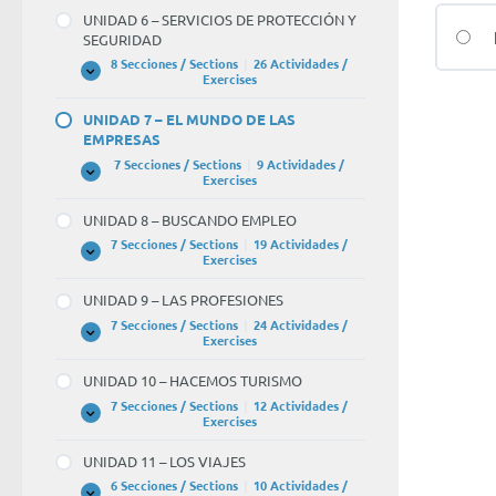
–
UNIDAD 6 – SERVICIOS DE PROTECCIÓN Y
SERVICIOS
SEGURIDAD
SOCIALES
8 Secciones / Sections
|
26 Actividades /
UNIDAD
Expandir
Exercises
6
–
UNIDAD 7 – EL MUNDO DE LAS
SERVICIOS
EMPRESAS
DE
PROTECCIÓN
7 Secciones / Sections
|
9 Actividades /
Y
UNIDAD
Expandir
Exercises
SEGURIDAD
7
–
UNIDAD 8 – BUSCANDO EMPLEO
EL
MUNDO
7 Secciones / Sections
|
19 Actividades /
DE
UNIDAD
Expandir
Exercises
LAS
8
EMPRESAS
–
UNIDAD 9 – LAS PROFESIONES
BUSCANDO
EMPLEO
7 Secciones / Sections
|
24 Actividades /
UNIDAD
Expandir
Exercises
9
–
UNIDAD 10 – HACEMOS TURISMO
LAS
PROFESIONES
7 Secciones / Sections
|
12 Actividades /
UNIDAD
Expandir
Exercises
10
–
UNIDAD 11 – LOS VIAJES
HACEMOS
TURISMO
6 Secciones / Sections
|
10 Actividades /