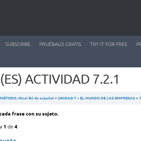
SUBSCRIBE
PRUÉBALO GRATIS
TRY IT FOR FREE
P
(ES) ACTIVIDAD 7.2.1
ÉTODO. Nivel B2 de español
UNIDAD 7 – EL MUNDO DE LAS EMPRESAS
7
cada frase con su sujeto.
ta
de
1
4
egunta