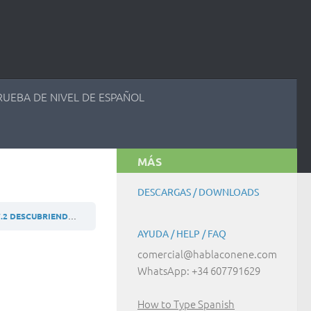
RUEBA DE NIVEL DE ESPAÑOL
MÁS
DESCARGAS / DOWNLOADS
.2 DESCUBRIENDO LA GRAMÁTICA
B2 (ES) ACTIVIDAD 7.2.1
AYUDA / HELP / FAQ
comercial@hablaconene.com
WhatsApp: +34 607791629
How to Type Spanish