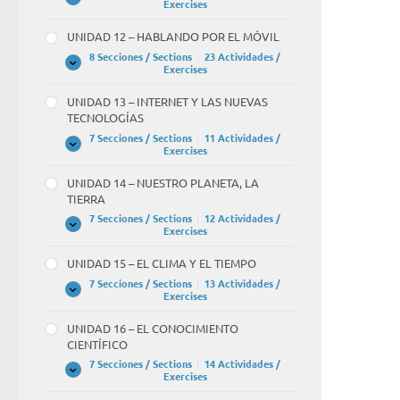
UNIDAD
Expandir
Exercises
11
–
UNIDAD 12 – HABLANDO POR EL MÓVIL
LOS
VIAJES
8 Secciones / Sections
|
23 Actividades /
UNIDAD
Expandir
Exercises
12
–
UNIDAD 13 – INTERNET Y LAS NUEVAS
HABLANDO
TECNOLOGÍAS
POR
EL
7 Secciones / Sections
|
11 Actividades /
MÓVIL
UNIDAD
Expandir
Exercises
13
–
UNIDAD 14 – NUESTRO PLANETA, LA
INTERNET
TIERRA
Y
LAS
7 Secciones / Sections
|
12 Actividades /
NUEVAS
UNIDAD
Expandir
Exercises
TECNOLOGÍAS
14
–
UNIDAD 15 – EL CLIMA Y EL TIEMPO
NUESTRO
PLANETA,
7 Secciones / Sections
|
13 Actividades /
LA
UNIDAD
Expandir
Exercises
TIERRA
15
–
UNIDAD 16 – EL CONOCIMIENTO
EL
CIENTÍFICO
CLIMA
Y
7 Secciones / Sections
|
14 Actividades /
EL
UNIDAD
Expandir
Exercises
TIEMPO
16
–