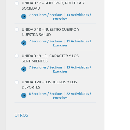
UNIDAD 17 – GOBIERNO, POLÍTICA Y
EL
SOCIEDAD
CONOCIMIENTO
CIENTÍFICO
7 Secciones / Sections
|
13 Actividades /
UNIDAD
Expandir
Exercises
17
–
UNIDAD 18 – NUESTRO CUERPO Y
GOBIERNO,
NUESTRA SALUD
POLÍTICA
Y
7 Secciones / Sections
|
11 Actividades /
SOCIEDAD
UNIDAD
Expandir
Exercises
18
–
UNIDAD 19 – EL CARÁCTER Y LOS
NUESTRO
SENTIMIENTOS
CUERPO
Y
7 Secciones / Sections
|
13 Actividades /
NUESTRA
UNIDAD
Expandir
Exercises
SALUD
19
–
UNIDAD 20 – LOS JUEGOS Y LOS
EL
DEPORTES
CARÁCTER
Y
8 Secciones / Sections
|
22 Actividades /
LOS
UNIDAD
Expandir
Exercises
SENTIMIENTOS
20
–
LOS
JUEGOS
OTROS
Y
LOS
DEPORTES