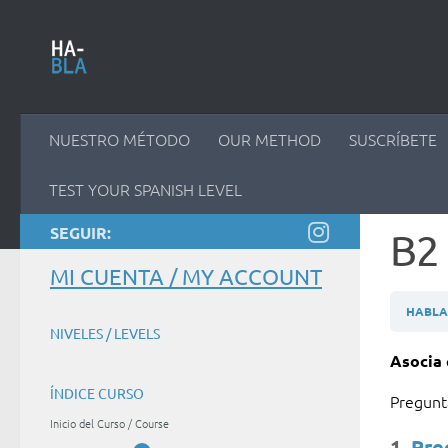
Saltar al contenido
NUESTRO MÉTODO
OUR METHOD
SUSCRÍBETE
TEST YOUR SPANISH LEVEL
SEGUIR:
B2 
MI CUENTA / MY ACCOUNT
HABLAM
NIVELES / LEVELS
Asocia 
ÍNDICE CURSO
Pregun
Inicio del Curso / Course
1
. Pr