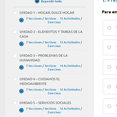
Expandir todo
Unidades
/
Units
Para e
UNIDAD 1 – HOGAR, DULCE HOGAR
7 Secciones / Sections
|
15 Actividades /
UNIDAD
Expandir
Exercises
1
–
UNIDAD 2 – ELEMENTOS Y TAREAS DE LA
HOGAR,
CASA
DULCE
HOGAR
7 Secciones / Sections
|
13 Actividades /
UNIDAD
Expandir
Exercises
2
–
UNIDAD 3 – PROBLEMAS DE LA
ELEMENTOS
HUMANIDAD
Y
TAREAS
7 Secciones / Sections
|
14 Actividades /
DE
UNIDAD
Expandir
Exercises
LA
3
CASA
–
UNIDAD 4 – CUIDAMOS EL
PROBLEMAS
MEDIOAMBIENTE
DE
LA
7 Secciones / Sections
|
12 Actividades /
HUMANIDAD
UNIDAD
Expandir
Exercises
4
–
UNIDAD 5 – SERVICIOS SOCIALES
CUIDAMOS
EL
7 Secciones / Sections
|
12 Actividades /
MEDIOAMBIENTE
UNIDAD
Expandir
Exercises
5