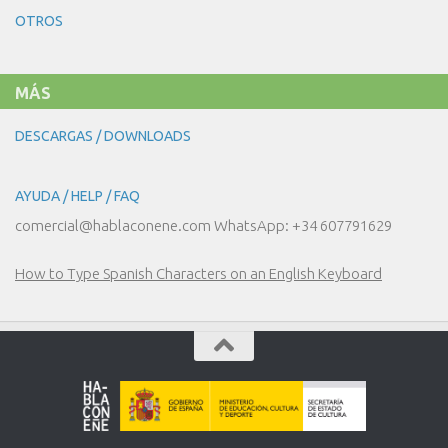
LOS
OTROS
JUEGOS
Y
LOS
DEPORTES
MÁS
DESCARGAS / DOWNLOADS
AYUDA / HELP / FAQ
comercial@hablaconene.com WhatsApp: +34 607791629
How to Type Spanish Characters on an English Keyboard