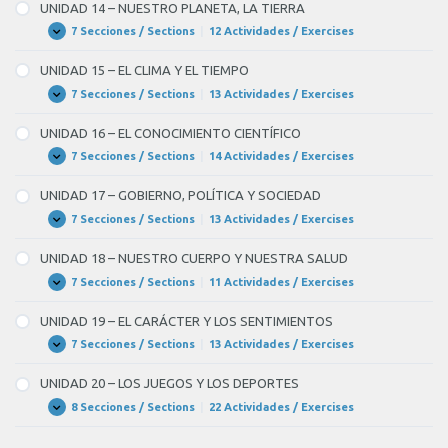
–
UNIDAD 14 – NUESTRO PLANETA, LA TIERRA
INTERNET
Y
7 Secciones / Sections
|
12 Actividades / Exercises
UNIDAD
Expandir
LAS
14
NUEVAS
–
UNIDAD 15 – EL CLIMA Y EL TIEMPO
TECNOLOGÍAS
NUESTRO
PLANETA,
7 Secciones / Sections
|
13 Actividades / Exercises
UNIDAD
Expandir
LA
15
TIERRA
–
UNIDAD 16 – EL CONOCIMIENTO CIENTÍFICO
EL
CLIMA
7 Secciones / Sections
|
14 Actividades / Exercises
UNIDAD
Expandir
Y
16
EL
–
UNIDAD 17 – GOBIERNO, POLÍTICA Y SOCIEDAD
TIEMPO
EL
CONOCIMIENTO
7 Secciones / Sections
|
13 Actividades / Exercises
UNIDAD
Expandir
CIENTÍFICO
17
–
UNIDAD 18 – NUESTRO CUERPO Y NUESTRA SALUD
GOBIERNO,
POLÍTICA
7 Secciones / Sections
|
11 Actividades / Exercises
UNIDAD
Expandir
Y
18
SOCIEDAD
–
UNIDAD 19 – EL CARÁCTER Y LOS SENTIMIENTOS
NUESTRO
CUERPO
7 Secciones / Sections
|
13 Actividades / Exercises
UNIDAD
Expandir
Y
19
NUESTRA
–
UNIDAD 20 – LOS JUEGOS Y LOS DEPORTES
SALUD
EL
CARÁCTER
8 Secciones / Sections
|
22 Actividades / Exercises
UNIDAD
Expandir
Y
20
LOS
–
SENTIMIENTOS