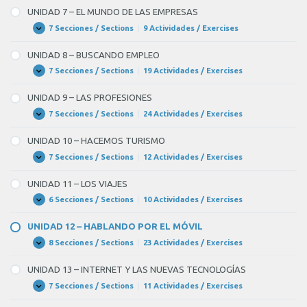
–
UNIDAD 7 – EL MUNDO DE LAS EMPRESAS
SERVICIOS
DE
7 Secciones / Sections
|
9 Actividades / Exercises
UNIDAD
Expandir
PROTECCIÓN
7
Y
–
UNIDAD 8 – BUSCANDO EMPLEO
SEGURIDAD
EL
MUNDO
7 Secciones / Sections
|
19 Actividades / Exercises
UNIDAD
Expandir
DE
8
LAS
–
UNIDAD 9 – LAS PROFESIONES
EMPRESAS
BUSCANDO
EMPLEO
7 Secciones / Sections
|
24 Actividades / Exercises
UNIDAD
Expandir
9
–
UNIDAD 10 – HACEMOS TURISMO
LAS
PROFESIONES
7 Secciones / Sections
|
12 Actividades / Exercises
UNIDAD
Expandir
10
–
UNIDAD 11 – LOS VIAJES
HACEMOS
TURISMO
6 Secciones / Sections
|
10 Actividades / Exercises
UNIDAD
Expandir
11
–
UNIDAD 12 – HABLANDO POR EL MÓVIL
LOS
VIAJES
8 Secciones / Sections
|
23 Actividades / Exercises
UNIDAD
Expandir
12
–
UNIDAD 13 – INTERNET Y LAS NUEVAS TECNOLOGÍAS
HABLANDO
POR
7 Secciones / Sections
|
11 Actividades / Exercises
UNIDAD
Expandir
EL
13
MÓVIL