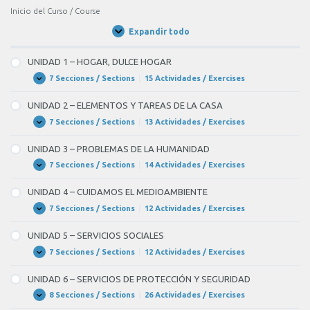
Inicio del Curso / Course
Expandir todo
Unidades
/
Units
UNIDAD 1 – HOGAR, DULCE HOGAR
7 Secciones / Sections
|
15 Actividades / Exercises
UNIDAD
Expandir
1
–
UNIDAD 2 – ELEMENTOS Y TAREAS DE LA CASA
HOGAR,
DULCE
7 Secciones / Sections
|
13 Actividades / Exercises
UNIDAD
Expandir
HOGAR
2
–
UNIDAD 3 – PROBLEMAS DE LA HUMANIDAD
ELEMENTOS
Y
7 Secciones / Sections
|
14 Actividades / Exercises
UNIDAD
Expandir
TAREAS
3
DE
–
UNIDAD 4 – CUIDAMOS EL MEDIOAMBIENTE
LA
PROBLEMAS
CASA
DE
7 Secciones / Sections
|
12 Actividades / Exercises
UNIDAD
Expandir
LA
4
HUMANIDAD
–
UNIDAD 5 – SERVICIOS SOCIALES
CUIDAMOS
EL
7 Secciones / Sections
|
12 Actividades / Exercises
UNIDAD
Expandir
MEDIOAMBIENTE
5
–
UNIDAD 6 – SERVICIOS DE PROTECCIÓN Y SEGURIDAD
SERVICIOS
SOCIALES
8 Secciones / Sections
|
26 Actividades / Exercises
UNIDAD
Expandir
6