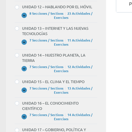
P
–
UNIDAD 12 – HABLANDO POR EL MÓVIL
LOS
VIAJES
8 Secciones / Sections
|
23 Actividades /
UNIDAD
Expandir
Exercises
12
–
UNIDAD 13 – INTERNET Y LAS NUEVAS
HABLANDO
TECNOLOGÍAS
POR
EL
7 Secciones / Sections
|
11 Actividades /
MÓVIL
UNIDAD
Expandir
Exercises
13
–
UNIDAD 14 – NUESTRO PLANETA, LA
INTERNET
TIERRA
Y
LAS
7 Secciones / Sections
|
12 Actividades /
NUEVAS
UNIDAD
Expandir
Exercises
TECNOLOGÍAS
14
–
UNIDAD 15 – EL CLIMA Y EL TIEMPO
NUESTRO
PLANETA,
7 Secciones / Sections
|
13 Actividades /
LA
UNIDAD
Expandir
Exercises
TIERRA
15
–
UNIDAD 16 – EL CONOCIMIENTO
EL
CIENTÍFICO
CLIMA
Y
7 Secciones / Sections
|
14 Actividades /
EL
UNIDAD
Expandir
Exercises
TIEMPO
16
–
UNIDAD 17 – GOBIERNO, POLÍTICA Y
EL