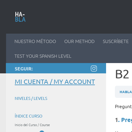
Saltar al contenido
NUESTRO MÉTODO
OUR METHOD
SUSCRÍBETE
TEST YOUR SPANISH LEVEL
SEGUIR:
B2 
MI CUENTA / MY ACCOUNT
HABLAM
NIVELES / LEVELS
Pregun
ÍNDICE CURSO
1
. Pr
Inicio del Curso / Course