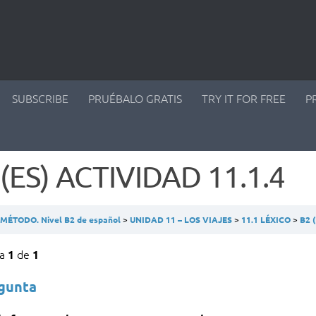
SUBSCRIBE
PRUÉBALO GRATIS
TRY IT FOR FREE
P
(ES) ACTIVIDAD 11.1.4
ÉTODO. Nivel B2 de español
UNIDAD 11 – LOS VIAJES
11.1 LÉXICO
B2 (
ta
de
1
1
egunta