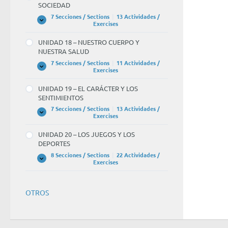
SOCIEDAD
CONOCIMIENTO
CIENTÍFICO
7 Secciones / Sections
|
13 Actividades /
UNIDAD
Expandir
Exercises
17
–
UNIDAD 18 – NUESTRO CUERPO Y
GOBIERNO,
NUESTRA SALUD
POLÍTICA
Y
7 Secciones / Sections
|
11 Actividades /
SOCIEDAD
UNIDAD
Expandir
Exercises
18
–
UNIDAD 19 – EL CARÁCTER Y LOS
NUESTRO
SENTIMIENTOS
CUERPO
Y
7 Secciones / Sections
|
13 Actividades /
NUESTRA
UNIDAD
Expandir
Exercises
SALUD
19
–
UNIDAD 20 – LOS JUEGOS Y LOS
EL
DEPORTES
CARÁCTER
Y
8 Secciones / Sections
|
22 Actividades /
LOS
UNIDAD
Expandir
Exercises
SENTIMIENTOS
20
–
LOS
JUEGOS
OTROS
Y
LOS
DEPORTES