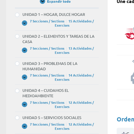
Une cad
Expandir todo
Unidades
/
Units
UNIDAD 1 – HOGAR, DULCE HOGAR
7 Secciones / Sections
|
15 Actividades /
UNIDAD
Expandir
Exercises
1
–
UNIDAD 2 – ELEMENTOS Y TAREAS DE LA
HOGAR,
CASA
DULCE
HOGAR
7 Secciones / Sections
|
13 Actividades /
UNIDAD
Expandir
Exercises
2
–
UNIDAD 3 – PROBLEMAS DE LA
ELEMENTOS
HUMANIDAD
Y
TAREAS
7 Secciones / Sections
|
14 Actividades /
DE
UNIDAD
Expandir
Exercises
LA
3
CASA
–
UNIDAD 4 – CUIDAMOS EL
PROBLEMAS
MEDIOAMBIENTE
DE
LA
7 Secciones / Sections
|
12 Actividades /
HUMANIDAD
UNIDAD
Expandir
Exercises
4
–
UNIDAD 5 – SERVICIOS SOCIALES
Orden
CUIDAMOS
EL
7 Secciones / Sections
|
12 Actividades /
MEDIOAMBIENTE
UNIDAD
Expandir
Exercises
5
C