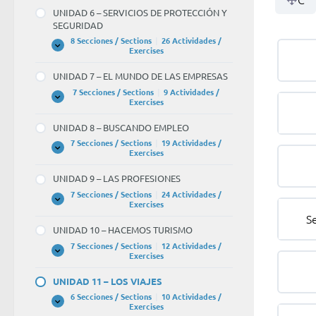
–
UNIDAD 6 – SERVICIOS DE PROTECCIÓN Y
SERVICIOS
SEGURIDAD
SOCIALES
8 Secciones / Sections
|
26 Actividades /
UNIDAD
Expandir
Exercises
6
–
UNIDAD 7 – EL MUNDO DE LAS EMPRESAS
SERVICIOS
DE
7 Secciones / Sections
|
9 Actividades /
PROTECCIÓN
UNIDAD
Expandir
Exercises
Y
7
SEGURIDAD
–
UNIDAD 8 – BUSCANDO EMPLEO
EL
MUNDO
7 Secciones / Sections
|
19 Actividades /
DE
UNIDAD
Expandir
Exercises
LAS
8
EMPRESAS
–
UNIDAD 9 – LAS PROFESIONES
BUSCANDO
EMPLEO
7 Secciones / Sections
|
24 Actividades /
UNIDAD
Expandir
Exercises
9
Se
–
UNIDAD 10 – HACEMOS TURISMO
LAS
PROFESIONES
7 Secciones / Sections
|
12 Actividades /
UNIDAD
Expandir
Exercises
10
–
UNIDAD 11 – LOS VIAJES
HACEMOS
TURISMO
6 Secciones / Sections
|
10 Actividades /
UNIDAD
Expandir
Exercises
11