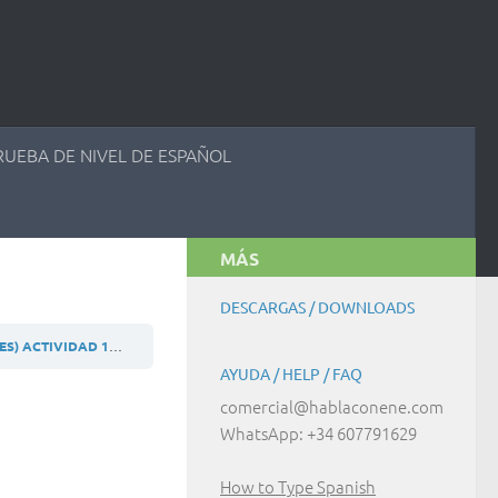
RUEBA DE NIVEL DE ESPAÑOL
MÁS
DESCARGAS / DOWNLOADS
ES) ACTIVIDAD 11.1.4
AYUDA / HELP / FAQ
comercial@hablaconene.com
WhatsApp: +34 607791629
How to Type Spanish