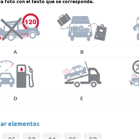
a foto con el texto que se corresponda.
A
B
D
E
ar elementos
F
B
A
E
D