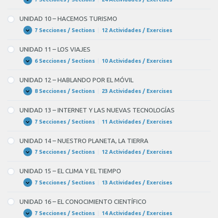
UNIDAD
Expandir
9
–
UNIDAD 10 – HACEMOS TURISMO
LAS
PROFESIONES
7 Secciones / Sections
|
12 Actividades / Exercises
UNIDAD
Expandir
10
–
UNIDAD 11 – LOS VIAJES
HACEMOS
TURISMO
6 Secciones / Sections
|
10 Actividades / Exercises
UNIDAD
Expandir
11
–
UNIDAD 12 – HABLANDO POR EL MÓVIL
LOS
VIAJES
8 Secciones / Sections
|
23 Actividades / Exercises
UNIDAD
Expandir
12
–
UNIDAD 13 – INTERNET Y LAS NUEVAS TECNOLOGÍAS
HABLANDO
POR
7 Secciones / Sections
|
11 Actividades / Exercises
UNIDAD
Expandir
EL
13
MÓVIL
–
UNIDAD 14 – NUESTRO PLANETA, LA TIERRA
INTERNET
Y
7 Secciones / Sections
|
12 Actividades / Exercises
UNIDAD
Expandir
LAS
14
NUEVAS
–
UNIDAD 15 – EL CLIMA Y EL TIEMPO
TECNOLOGÍAS
NUESTRO
PLANETA,
7 Secciones / Sections
|
13 Actividades / Exercises
UNIDAD
Expandir
LA
15
TIERRA
–
UNIDAD 16 – EL CONOCIMIENTO CIENTÍFICO
EL
CLIMA
7 Secciones / Sections
|
14 Actividades / Exercises
UNIDAD
Expandir