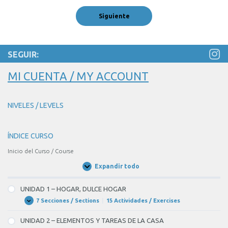
SEGUIR:
MI CUENTA / MY ACCOUNT
NIVELES / LEVELS
ÍNDICE CURSO
Inicio del Curso / Course
Expandir todo
Unidades
/
Units
UNIDAD 1 – HOGAR, DULCE HOGAR
7 Secciones / Sections
|
15 Actividades / Exercises
UNIDAD
Expandir
1
–
UNIDAD 2 – ELEMENTOS Y TAREAS DE LA CASA
HOGAR,