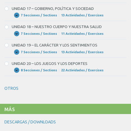
Y
16
EL
–
UNIDAD 17 – GOBIERNO, POLÍTICA Y SOCIEDAD
TIEMPO
EL
CONOCIMIENTO
7 Secciones / Sections
|
13 Actividades / Exercises
UNIDAD
Expandir
CIENTÍFICO
17
–
UNIDAD 18 – NUESTRO CUERPO Y NUESTRA SALUD
GOBIERNO,
POLÍTICA
7 Secciones / Sections
|
11 Actividades / Exercises
UNIDAD
Expandir
Y
18
SOCIEDAD
–
UNIDAD 19 – EL CARÁCTER Y LOS SENTIMIENTOS
NUESTRO
CUERPO
7 Secciones / Sections
|
13 Actividades / Exercises
UNIDAD
Expandir
Y
19
NUESTRA
–
UNIDAD 20 – LOS JUEGOS Y LOS DEPORTES
SALUD
EL
CARÁCTER
8 Secciones / Sections
|
22 Actividades / Exercises
UNIDAD
Expandir
Y
20
LOS
–
SENTIMIENTOS
LOS
OTROS
JUEGOS
Y
LOS
DEPORTES
MÁS
DESCARGAS / DOWNLOADS