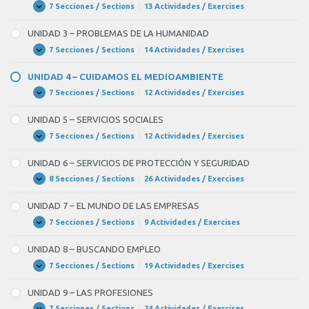
DULCE
7 Secciones / Sections
|
13 Actividades / Exercises
UNIDAD
Expandir
HOGAR
2
–
UNIDAD 3 – PROBLEMAS DE LA HUMANIDAD
ELEMENTOS
Y
7 Secciones / Sections
|
14 Actividades / Exercises
UNIDAD
Expandir
TAREAS
3
DE
–
UNIDAD 4 – CUIDAMOS EL MEDIOAMBIENTE
LA
PROBLEMAS
CASA
DE
7 Secciones / Sections
|
12 Actividades / Exercises
UNIDAD
Expandir
LA
4
HUMANIDAD
–
UNIDAD 5 – SERVICIOS SOCIALES
CUIDAMOS
EL
7 Secciones / Sections
|
12 Actividades / Exercises
UNIDAD
Expandir
MEDIOAMBIENTE
5
–
UNIDAD 6 – SERVICIOS DE PROTECCIÓN Y SEGURIDAD
SERVICIOS
SOCIALES
8 Secciones / Sections
|
26 Actividades / Exercises
UNIDAD
Expandir
6
–
UNIDAD 7 – EL MUNDO DE LAS EMPRESAS
SERVICIOS
DE
7 Secciones / Sections
|
9 Actividades / Exercises
UNIDAD
Expandir
PROTECCIÓN
7
Y
–
UNIDAD 8 – BUSCANDO EMPLEO
SEGURIDAD
EL
MUNDO
7 Secciones / Sections
|
19 Actividades / Exercises
UNIDAD
Expandir
DE
8
LAS
–
UNIDAD 9 – LAS PROFESIONES
EMPRESAS
BUSCANDO
EMPLEO
7 Secciones / Sections
|
24 Actividades / Exercises