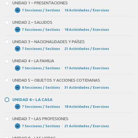
Units
UNIDAD 1 – PRESENTACIONES
7 Secciones / Sections
|
16 Actividades / Exercises
UNIDAD
Expandir
1
–
UNIDAD 2 – SALUDOS
PRESENTACIONES
7 Secciones / Sections
|
18 Actividades / Exercises
UNIDAD
Expandir
2
–
UNIDAD 3 – NACIONALIDADES Y PAÍSES
SALUDOS
7 Secciones / Sections
|
21 Actividades / Exercises
UNIDAD
Expandir
3
–
UNIDAD 4 – LA FAMILIA
NACIONALIDADES
Y
7 Secciones / Sections
|
17 Actividades / Exercises
UNIDAD
Expandir
PAÍSES
4
–
UNIDAD 5 – OBJETOS Y ACCIONES COTIDIANAS
LA
FAMILIA
8 Secciones / Sections
|
31 Actividades / Exercises
UNIDAD
Expandir
5
–
UNIDAD 6 – LA CASA
OBJETOS
Y
7 Secciones / Sections
|
18 Actividades / Exercises
UNIDAD
Expandir
ACCIONES
6
COTIDIANAS
–
UNIDAD 7 – LAS PROFESIONES
LA
CASA
7 Secciones / Sections
|
21 Actividades / Exercises
UNIDAD
Expandir
7
–
UNIDAD 8 – LAS HORAS