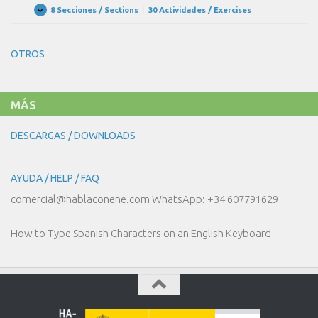
EL
8 Secciones / Sections
|
30 Actividades / Exercises
UNIDAD
Expandir
RESTAURANTE
15
–
EN
OTROS
EL
HOTEL
MÁS
DESCARGAS / DOWNLOADS
AYUDA / HELP / FAQ
comercial@hablaconene.com WhatsApp: +34 607791629
How to Type Spanish Characters on an English Keyboard