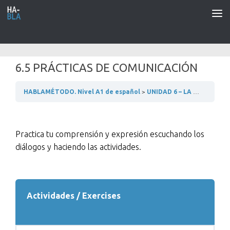
Saltar al contenido
6.5 PRÁCTICAS DE COMUNICACIÓN
HABLAMÉTODO. Nivel A1 de español
UNIDAD 6 – LA CASA
6.5
Practica tu comprensión y expresión escuchando los
diálogos y haciendo las actividades.
Actividades / Exercises