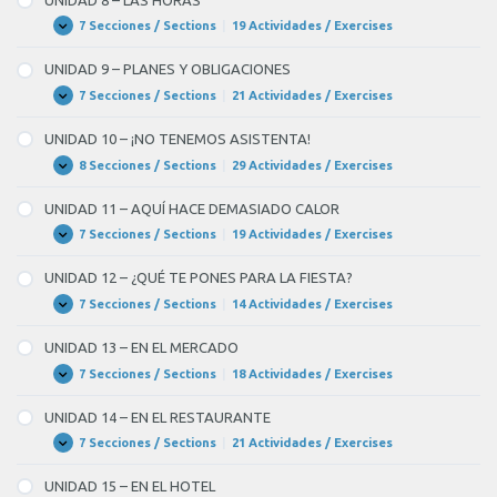
LAS
PROFESIONES
7 Secciones / Sections
|
19 Actividades / Exercises
UNIDAD
Expandir
8
–
UNIDAD 9 – PLANES Y OBLIGACIONES
LAS
HORAS
7 Secciones / Sections
|
21 Actividades / Exercises
UNIDAD
Expandir
9
–
UNIDAD 10 – ¡NO TENEMOS ASISTENTA!
PLANES
Y
8 Secciones / Sections
|
29 Actividades / Exercises
UNIDAD
Expandir
OBLIGACIONES
10
–
UNIDAD 11 – AQUÍ HACE DEMASIADO CALOR
¡NO
TENEMOS
7 Secciones / Sections
|
19 Actividades / Exercises
UNIDAD
Expandir
ASISTENTA!
11
–
UNIDAD 12 – ¿QUÉ TE PONES PARA LA FIESTA?
AQUÍ
HACE
7 Secciones / Sections
|
14 Actividades / Exercises
UNIDAD
Expandir
DEMASIADO
12
CALOR
–
UNIDAD 13 – EN EL MERCADO
¿QUÉ
TE
7 Secciones / Sections
|
18 Actividades / Exercises
UNIDAD
Expandir
PONES
13
PARA
–
UNIDAD 14 – EN EL RESTAURANTE
LA
EN
FIESTA?
EL
7 Secciones / Sections
|
21 Actividades / Exercises
UNIDAD
Expandir
MERCADO
14
–
UNIDAD 15 – EN EL HOTEL
EN