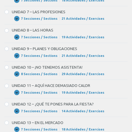
7 Secciones / Sections
|
18 Actividades / Exercises
UNIDAD
Expandir
ACCIONES
6
COTIDIANAS
–
UNIDAD 7 – LAS PROFESIONES
LA
CASA
7 Secciones / Sections
|
21 Actividades / Exercises
UNIDAD
Expandir
7
–
UNIDAD 8 – LAS HORAS
LAS
PROFESIONES
7 Secciones / Sections
|
19 Actividades / Exercises
UNIDAD
Expandir
8
–
UNIDAD 9 – PLANES Y OBLIGACIONES
LAS
HORAS
7 Secciones / Sections
|
21 Actividades / Exercises
UNIDAD
Expandir
9
–
UNIDAD 10 – ¡NO TENEMOS ASISTENTA!
PLANES
Y
8 Secciones / Sections
|
29 Actividades / Exercises
UNIDAD
Expandir
OBLIGACIONES
10
–
UNIDAD 11 – AQUÍ HACE DEMASIADO CALOR
¡NO
TENEMOS
7 Secciones / Sections
|
19 Actividades / Exercises
UNIDAD
Expandir
ASISTENTA!
11
–
UNIDAD 12 – ¿QUÉ TE PONES PARA LA FIESTA?
AQUÍ
HACE
7 Secciones / Sections
|
14 Actividades / Exercises
UNIDAD
Expandir
DEMASIADO
12
CALOR
–
UNIDAD 13 – EN EL MERCADO
¿QUÉ
TE
7 Secciones / Sections
|
18 Actividades / Exercises
UNIDAD
Expandir