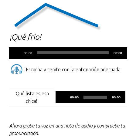
¡Qué frío!
Reproductor
00:00
00:00
de
audio
Escucha y repite con la entonación adecuada:
¡Qué lista es esa
Reproductor
00:00
00:00
chica!
de
audio
Ahora graba tu voz en una nota de audio y comprueba tu
pronunciación.