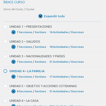
ÍNDICE CURSO
Inicio del Curso / Course
Expandir todo
Unidades
/
Units
UNIDAD 1 – PRESENTACIONES
7 Secciones / Sections
|
16 Actividades / Exercises
UNIDAD
Expandir
1
–
UNIDAD 2 – SALUDOS
PRESENTACIONES
7 Secciones / Sections
|
18 Actividades / Exercises
UNIDAD
Expandir
2
–
UNIDAD 3 – NACIONALIDADES Y PAÍSES
SALUDOS
7 Secciones / Sections
|
21 Actividades / Exercises
UNIDAD
Expandir
3
–
UNIDAD 4 – LA FAMILIA
NACIONALIDADES
Y
7 Secciones / Sections
|
17 Actividades / Exercises
UNIDAD
Expandir
PAÍSES
4
–
UNIDAD 5 – OBJETOS Y ACCIONES COTIDIANAS
LA
FAMILIA
8 Secciones / Sections
|
31 Actividades / Exercises
UNIDAD
Expandir
5
–
UNIDAD 6 – LA CASA
OBJETOS
Y