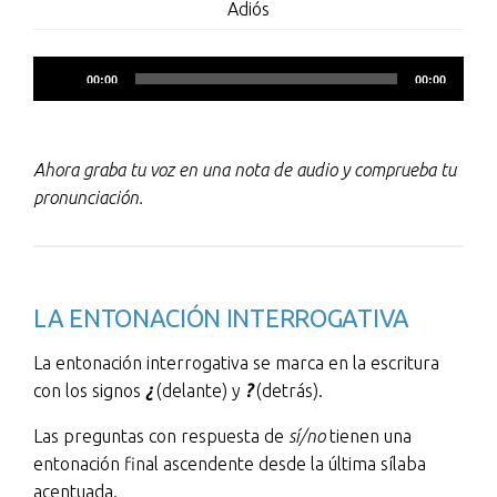
Adiós
Reproductor
00:00
00:00
de
audio
Ahora graba tu voz en una nota de audio y comprueba tu
pronunciación.
LA ENTONACIÓN INTERROGATIVA
La entonación interrogativa se marca en la escritura
con los signos
¿
(delante) y
?
(detrás).
Las preguntas con respuesta de
sí/no
tienen una
entonación final ascendente desde la última sílaba
acentuada.