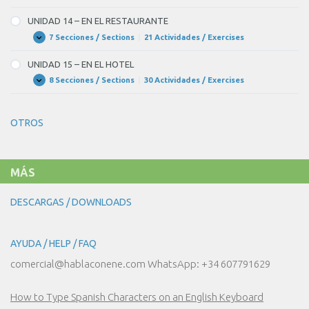
PONES
13
PARA
–
UNIDAD 14 – EN EL RESTAURANTE
LA
EN
FIESTA?
EL
7 Secciones / Sections
|
21 Actividades / Exercises
UNIDAD
Expandir
MERCADO
14
–
UNIDAD 15 – EN EL HOTEL
EN
EL
8 Secciones / Sections
|
30 Actividades / Exercises
UNIDAD
Expandir
RESTAURANTE
15
–
EN
OTROS
EL
HOTEL
MÁS
DESCARGAS / DOWNLOADS
AYUDA / HELP / FAQ
comercial@hablaconene.com WhatsApp: +34 607791629
How to Type Spanish Characters on an English Keyboard