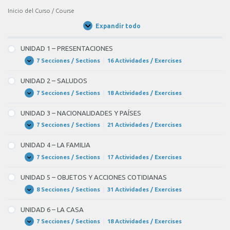
Inicio del Curso / Course
Expandir todo
Unidades
/
Units
UNIDAD 1 – PRESENTACIONES
7 Secciones / Sections
|
16 Actividades / Exercises
UNIDAD
Expandir
1
–
UNIDAD 2 – SALUDOS
PRESENTACIONES
7 Secciones / Sections
|
18 Actividades / Exercises
UNIDAD
Expandir
2
–
UNIDAD 3 – NACIONALIDADES Y PAÍSES
SALUDOS
7 Secciones / Sections
|
21 Actividades / Exercises
UNIDAD
Expandir
3
–
UNIDAD 4 – LA FAMILIA
NACIONALIDADES
Y
7 Secciones / Sections
|
17 Actividades / Exercises
UNIDAD
Expandir
PAÍSES
4
–
UNIDAD 5 – OBJETOS Y ACCIONES COTIDIANAS
LA
FAMILIA
8 Secciones / Sections
|
31 Actividades / Exercises
UNIDAD
Expandir
5
–
UNIDAD 6 – LA CASA
OBJETOS
Y
7 Secciones / Sections
|
18 Actividades / Exercises
UNIDAD
Expandir
ACCIONES