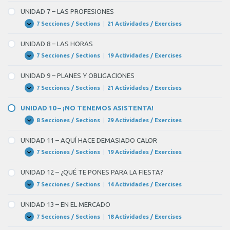
6
COTIDIANAS
–
UNIDAD 7 – LAS PROFESIONES
LA
CASA
7 Secciones / Sections
|
21 Actividades / Exercises
UNIDAD
Expandir
7
–
UNIDAD 8 – LAS HORAS
LAS
PROFESIONES
7 Secciones / Sections
|
19 Actividades / Exercises
UNIDAD
Expandir
8
–
UNIDAD 9 – PLANES Y OBLIGACIONES
LAS
HORAS
7 Secciones / Sections
|
21 Actividades / Exercises
UNIDAD
Expandir
9
–
UNIDAD 10 – ¡NO TENEMOS ASISTENTA!
PLANES
Y
8 Secciones / Sections
|
29 Actividades / Exercises
UNIDAD
Expandir
OBLIGACIONES
10
–
UNIDAD 11 – AQUÍ HACE DEMASIADO CALOR
¡NO
TENEMOS
7 Secciones / Sections
|
19 Actividades / Exercises
UNIDAD
Expandir
ASISTENTA!
11
–
UNIDAD 12 – ¿QUÉ TE PONES PARA LA FIESTA?
AQUÍ
HACE
7 Secciones / Sections
|
14 Actividades / Exercises
UNIDAD
Expandir
DEMASIADO
12
CALOR
–
UNIDAD 13 – EN EL MERCADO
¿QUÉ
TE
7 Secciones / Sections
|
18 Actividades / Exercises
UNIDAD
Expandir
PONES
13