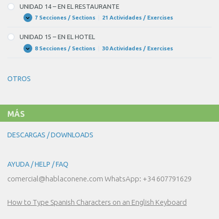
PARA
–
UNIDAD 14 – EN EL RESTAURANTE
LA
EN
FIESTA?
EL
7 Secciones / Sections
|
21 Actividades / Exercises
UNIDAD
Expandir
MERCADO
14
–
UNIDAD 15 – EN EL HOTEL
EN
EL
8 Secciones / Sections
|
30 Actividades / Exercises
UNIDAD
Expandir
RESTAURANTE
15
–
EN
OTROS
EL
HOTEL
MÁS
DESCARGAS / DOWNLOADS
AYUDA / HELP / FAQ
comercial@hablaconene.com WhatsApp: +34 607791629
How to Type Spanish Characters on an English Keyboard