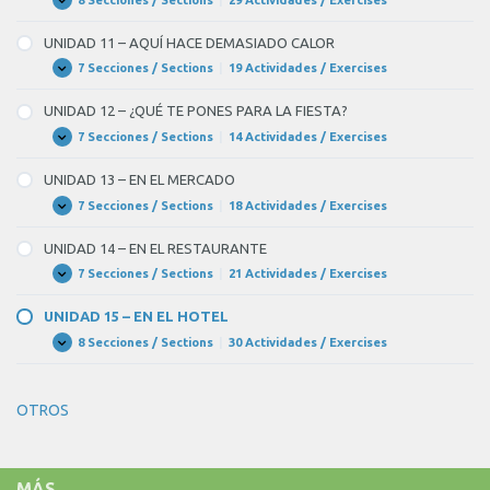
UNIDAD
Expandir
OBLIGACIONES
10
–
UNIDAD 11 – AQUÍ HACE DEMASIADO CALOR
¡NO
TENEMOS
7 Secciones / Sections
|
19 Actividades / Exercises
UNIDAD
Expandir
ASISTENTA!
11
–
UNIDAD 12 – ¿QUÉ TE PONES PARA LA FIESTA?
AQUÍ
HACE
7 Secciones / Sections
|
14 Actividades / Exercises
UNIDAD
Expandir
DEMASIADO
12
CALOR
–
UNIDAD 13 – EN EL MERCADO
¿QUÉ
TE
7 Secciones / Sections
|
18 Actividades / Exercises
UNIDAD
Expandir
PONES
13
PARA
–
UNIDAD 14 – EN EL RESTAURANTE
LA
EN
FIESTA?
EL
7 Secciones / Sections
|
21 Actividades / Exercises
UNIDAD
Expandir
MERCADO
14
–
UNIDAD 15 – EN EL HOTEL
EN
EL
8 Secciones / Sections
|
30 Actividades / Exercises
UNIDAD
Expandir
RESTAURANTE
15
–
EN
OTROS
EL
HOTEL
MÁS