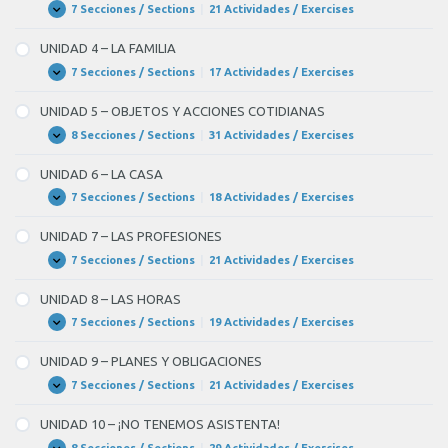
7 Secciones / Sections
|
21 Actividades / Exercises
UNIDAD
Expandir
3
–
UNIDAD 4 – LA FAMILIA
NACIONALIDADES
Y
7 Secciones / Sections
|
17 Actividades / Exercises
UNIDAD
Expandir
PAÍSES
4
–
UNIDAD 5 – OBJETOS Y ACCIONES COTIDIANAS
LA
FAMILIA
8 Secciones / Sections
|
31 Actividades / Exercises
UNIDAD
Expandir
5
–
UNIDAD 6 – LA CASA
OBJETOS
Y
7 Secciones / Sections
|
18 Actividades / Exercises
UNIDAD
Expandir
ACCIONES
6
COTIDIANAS
–
UNIDAD 7 – LAS PROFESIONES
LA
CASA
7 Secciones / Sections
|
21 Actividades / Exercises
UNIDAD
Expandir
7
–
UNIDAD 8 – LAS HORAS
LAS
PROFESIONES
7 Secciones / Sections
|
19 Actividades / Exercises
UNIDAD
Expandir
8
–
UNIDAD 9 – PLANES Y OBLIGACIONES
LAS
HORAS
7 Secciones / Sections
|
21 Actividades / Exercises
UNIDAD
Expandir
9
–
UNIDAD 10 – ¡NO TENEMOS ASISTENTA!
PLANES
Y
8 Secciones / Sections
|
29 Actividades / Exercises