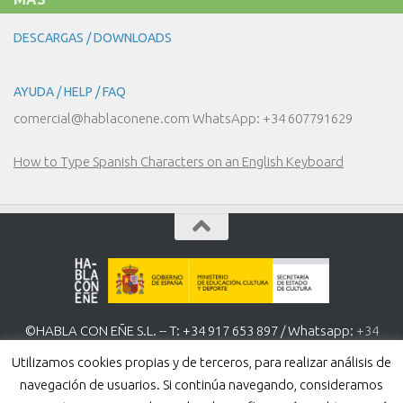
DESCARGAS / DOWNLOADS
AYUDA / HELP / FAQ
comercial@hablaconene.com WhatsApp: +34 607791629
How to Type Spanish Characters on an English Keyboard
©HABLA CON EÑE S.L. -- T: +34 917 653 897 / Whatsapp:
+34
607 791 629
www.hablaconene.com
Utilizamos cookies propias y de terceros, para realizar análisis de
Política de Privacidad
-
Política de cookies
navegación de usuarios. Si continúa navegando, consideramos