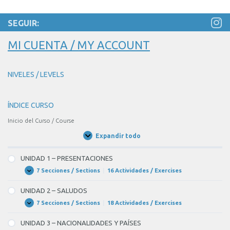
SEGUIR:
MI CUENTA / MY ACCOUNT
NIVELES / LEVELS
ÍNDICE CURSO
Inicio del Curso / Course
Expandir todo
Unidades
/
Units
UNIDAD 1 – PRESENTACIONES
7 Secciones / Sections
|
16 Actividades / Exercises
UNIDAD
Expandir
1
–
UNIDAD 2 – SALUDOS
PRESENTACIONES
7 Secciones / Sections
|
18 Actividades / Exercises
UNIDAD
Expandir
2
–
UNIDAD 3 – NACIONALIDADES Y PAÍSES
SALUDOS