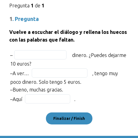
Pregunta
1
de
1
1
. Pregunta
Vuelve a escuchar el diálogo y rellena los huecos
con las palabras que faltan.
–
Fill
–
dinero. ¿Puedes dejarme
BLANK
in
10 euros?
1
the
Fill
–A ver…
, tengo muy
of
blank
in
poco dinero. Solo tengo 5 euros.
3
1
the
–Bueno, muchas gracias.
dinero.
of
blank
Fill
¿Puedes
–Aquí
3
.
2
in
dejarme
of
the
10
3
blank
euros?
3
–
of
A