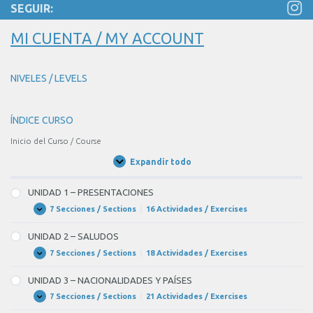
SEGUIR:
3
ver…
BLANK
MI CUENTA / MY ACCOUNT
2
of
NIVELES / LEVELS
3,
tengo
ÍNDICE CURSO
muy
poco
Inicio del Curso / Course
dinero.
Expandir todo
Unidades
Solo
/
Units
tengo
UNIDAD 1 – PRESENTACIONES
5
7 Secciones / Sections
|
16 Actividades / Exercises
UNIDAD
Expandir
1
euros.
–
UNIDAD 2 – SALUDOS
–
PRESENTACIONES
7 Secciones / Sections
|
18 Actividades / Exercises
UNIDAD
Expandir
Bueno,
2
–
muchas
UNIDAD 3 – NACIONALIDADES Y PAÍSES
SALUDOS
gracias.
7 Secciones / Sections
|
21 Actividades / Exercises
UNIDAD
Expandir
3