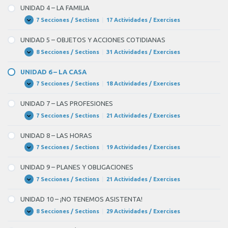
–
–
UNIDAD 4 – LA FAMILIA
Aquí
NACIONALIDADES
Y
7 Secciones / Sections
|
17 Actividades / Exercises
UNIDAD
Expandir
BLANK
PAÍSES
4
–
3
UNIDAD 5 – OBJETOS Y ACCIONES COTIDIANAS
LA
of
FAMILIA
8 Secciones / Sections
|
31 Actividades / Exercises
UNIDAD
Expandir
5
3.
–
UNIDAD 6 – LA CASA
OBJETOS
Y
7 Secciones / Sections
|
18 Actividades / Exercises
UNIDAD
Expandir
ACCIONES
6
COTIDIANAS
–
UNIDAD 7 – LAS PROFESIONES
LA
CASA
7 Secciones / Sections
|
21 Actividades / Exercises
UNIDAD
Expandir
7
–
UNIDAD 8 – LAS HORAS
LAS
PROFESIONES
7 Secciones / Sections
|
19 Actividades / Exercises
UNIDAD
Expandir
8
–
UNIDAD 9 – PLANES Y OBLIGACIONES
LAS
HORAS
7 Secciones / Sections
|
21 Actividades / Exercises
UNIDAD
Expandir
9
–
UNIDAD 10 – ¡NO TENEMOS ASISTENTA!
PLANES
Y
8 Secciones / Sections
|
29 Actividades / Exercises
UNIDAD
Expandir
OBLIGACIONES
10