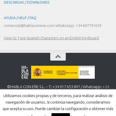
DESCARGAS / DOWNLOADS
AYUDA / HELP / FAQ
comercial@hablaconene.com WhatsApp: +34 607791629
How to Type Spanish Characters on an English Keyboard
©HABLA CON EÑE S.L. -- T: +34 917 653 897 / Whatsapp:
+34
607 791 629
www.hablaconene.com
Utilizamos cookies propias y de terceros, para realizar análisis de
Política de Privacidad
-
Política de cookies
navegación de usuarios. Si continúa navegando, consideramos
que acepta su uso. Puede cambiar la configuración u obtener más