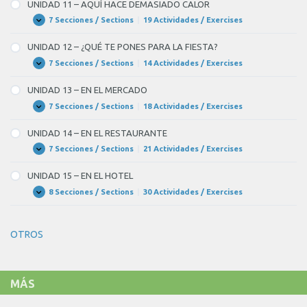
–
UNIDAD 11 – AQUÍ HACE DEMASIADO CALOR
¡NO
TENEMOS
7 Secciones / Sections
|
19 Actividades / Exercises
UNIDAD
Expandir
ASISTENTA!
11
–
UNIDAD 12 – ¿QUÉ TE PONES PARA LA FIESTA?
AQUÍ
HACE
7 Secciones / Sections
|
14 Actividades / Exercises
UNIDAD
Expandir
DEMASIADO
12
CALOR
–
UNIDAD 13 – EN EL MERCADO
¿QUÉ
TE
7 Secciones / Sections
|
18 Actividades / Exercises
UNIDAD
Expandir
PONES
13
PARA
–
UNIDAD 14 – EN EL RESTAURANTE
LA
EN
FIESTA?
EL
7 Secciones / Sections
|
21 Actividades / Exercises
UNIDAD
Expandir
MERCADO
14
–
UNIDAD 15 – EN EL HOTEL
EN
EL
8 Secciones / Sections
|
30 Actividades / Exercises
UNIDAD
Expandir
RESTAURANTE
15
–
EN
OTROS
EL
HOTEL
MÁS