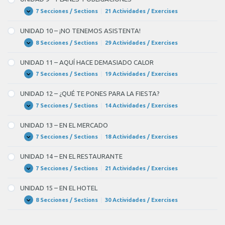
LAS
HORAS
7 Secciones / Sections
|
21 Actividades / Exercises
UNIDAD
Expandir
9
–
UNIDAD 10 – ¡NO TENEMOS ASISTENTA!
PLANES
Y
8 Secciones / Sections
|
29 Actividades / Exercises
UNIDAD
Expandir
OBLIGACIONES
10
–
UNIDAD 11 – AQUÍ HACE DEMASIADO CALOR
¡NO
TENEMOS
7 Secciones / Sections
|
19 Actividades / Exercises
UNIDAD
Expandir
ASISTENTA!
11
–
UNIDAD 12 – ¿QUÉ TE PONES PARA LA FIESTA?
AQUÍ
HACE
7 Secciones / Sections
|
14 Actividades / Exercises
UNIDAD
Expandir
DEMASIADO
12
CALOR
–
UNIDAD 13 – EN EL MERCADO
¿QUÉ
TE
7 Secciones / Sections
|
18 Actividades / Exercises
UNIDAD
Expandir
PONES
13
PARA
–
UNIDAD 14 – EN EL RESTAURANTE
LA
EN
FIESTA?
EL
7 Secciones / Sections
|
21 Actividades / Exercises
UNIDAD
Expandir
MERCADO
14
–
UNIDAD 15 – EN EL HOTEL
EN
EL
8 Secciones / Sections
|
30 Actividades / Exercises
UNIDAD
Expandir
RESTAURANTE
15
–
EN