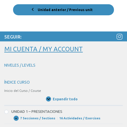
Unidad anterior / Previous unit
SEGUIR:
MI CUENTA / MY ACCOUNT
NIVELES / LEVELS
ÍNDICE CURSO
Inicio del Curso / Course
Expandir todo
Unidades
/
Units
UNIDAD 1 – PRESENTACIONES
7 Secciones / Sections
|
16 Actividades / Exercises
UNIDAD
Expandir
1