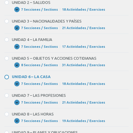
–
UNIDAD 2 – SALUDOS
PRESENTACIONES
7 Secciones / Sections
|
18 Actividades / Exercises
UNIDAD
Expandir
2
–
UNIDAD 3 – NACIONALIDADES Y PAÍSES
SALUDOS
7 Secciones / Sections
|
21 Actividades / Exercises
UNIDAD
Expandir
3
–
UNIDAD 4 – LA FAMILIA
NACIONALIDADES
Y
7 Secciones / Sections
|
17 Actividades / Exercises
UNIDAD
Expandir
PAÍSES
4
–
UNIDAD 5 – OBJETOS Y ACCIONES COTIDIANAS
LA
FAMILIA
8 Secciones / Sections
|
31 Actividades / Exercises
UNIDAD
Expandir
5
–
UNIDAD 6 – LA CASA
OBJETOS
Y
7 Secciones / Sections
|
18 Actividades / Exercises
UNIDAD
Expandir
ACCIONES
6
COTIDIANAS
–
UNIDAD 7 – LAS PROFESIONES
LA
CASA
7 Secciones / Sections
|
21 Actividades / Exercises
UNIDAD
Expandir
7
–
UNIDAD 8 – LAS HORAS
LAS
PROFESIONES
7 Secciones / Sections
|
19 Actividades / Exercises
UNIDAD
Expandir
8
–
UNIDAD 9 – PLANES Y OBLIGACIONES