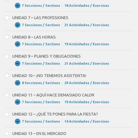
OBJETOS
Y
7 Secciones / Sections
|
18 Actividades / Exercises
UNIDAD
Expandir
ACCIONES
6
COTIDIANAS
–
UNIDAD 7 – LAS PROFESIONES
LA
CASA
7 Secciones / Sections
|
21 Actividades / Exercises
UNIDAD
Expandir
7
–
UNIDAD 8 – LAS HORAS
LAS
PROFESIONES
7 Secciones / Sections
|
19 Actividades / Exercises
UNIDAD
Expandir
8
–
UNIDAD 9 – PLANES Y OBLIGACIONES
LAS
HORAS
7 Secciones / Sections
|
21 Actividades / Exercises
UNIDAD
Expandir
9
–
UNIDAD 10 – ¡NO TENEMOS ASISTENTA!
PLANES
Y
8 Secciones / Sections
|
29 Actividades / Exercises
UNIDAD
Expandir
OBLIGACIONES
10
–
UNIDAD 11 – AQUÍ HACE DEMASIADO CALOR
¡NO
TENEMOS
7 Secciones / Sections
|
19 Actividades / Exercises
UNIDAD
Expandir
ASISTENTA!
11
–
UNIDAD 12 – ¿QUÉ TE PONES PARA LA FIESTA?
AQUÍ
HACE
7 Secciones / Sections
|
14 Actividades / Exercises
UNIDAD
Expandir
DEMASIADO
12
CALOR
–
UNIDAD 13 – EN EL MERCADO
¿QUÉ