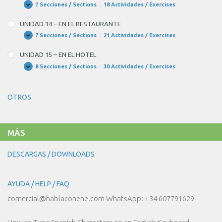
TE
7 Secciones / Sections
|
18 Actividades / Exercises
UNIDAD
Expandir
PONES
13
PARA
–
UNIDAD 14 – EN EL RESTAURANTE
LA
EN
FIESTA?
EL
7 Secciones / Sections
|
21 Actividades / Exercises
UNIDAD
Expandir
MERCADO
14
–
UNIDAD 15 – EN EL HOTEL
EN
EL
8 Secciones / Sections
|
30 Actividades / Exercises
UNIDAD
Expandir
RESTAURANTE
15
–
EN
OTROS
EL
HOTEL
MÁS
DESCARGAS / DOWNLOADS
AYUDA / HELP / FAQ
comercial@hablaconene.com WhatsApp: +34 607791629