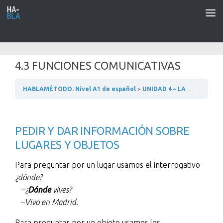
Saltar al contenido
4.3 FUNCIONES COMUNICATIVAS
HABLAMÉTODO. Nivel A1 de español
UNIDAD 4 – LA FAMILIA
4
PEDIR Y DAR INFORMACIÓN SOBRE
LUGARES Y OBJETOS
Para preguntar por un lugar usamos el interrogativo
¿dónde?
–¿
Dónde
vives?
–
Vivo en Madrid.
Para preguntar por un objeto usamos los