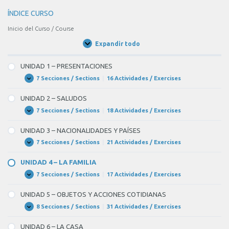
ÍNDICE CURSO
Inicio del Curso / Course
Expandir todo
Unidades
/
Units
UNIDAD 1 – PRESENTACIONES
7 Secciones / Sections
|
16 Actividades / Exercises
UNIDAD
Expandir
1
–
UNIDAD 2 – SALUDOS
PRESENTACIONES
7 Secciones / Sections
|
18 Actividades / Exercises
UNIDAD
Expandir
2
–
UNIDAD 3 – NACIONALIDADES Y PAÍSES
SALUDOS
7 Secciones / Sections
|
21 Actividades / Exercises
UNIDAD
Expandir
3
–
UNIDAD 4 – LA FAMILIA
NACIONALIDADES
Y
7 Secciones / Sections
|
17 Actividades / Exercises
UNIDAD
Expandir
PAÍSES
4
–
UNIDAD 5 – OBJETOS Y ACCIONES COTIDIANAS
LA
FAMILIA
8 Secciones / Sections
|
31 Actividades / Exercises
UNIDAD
Expandir
5
–
UNIDAD 6 – LA CASA