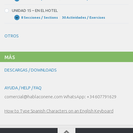
UNIDAD
Expandir
MERCADO
14
–
UNIDAD 15 – EN EL HOTEL
EN
EL
8 Secciones / Sections
|
30 Actividades / Exercises
UNIDAD
Expandir
RESTAURANTE
15
–
EN
OTROS
EL
HOTEL
MÁS
DESCARGAS / DOWNLOADS
AYUDA / HELP / FAQ
comercial@hablaconene.com WhatsApp: +34 607791629
How to Type Spanish Characters on an English Keyboard