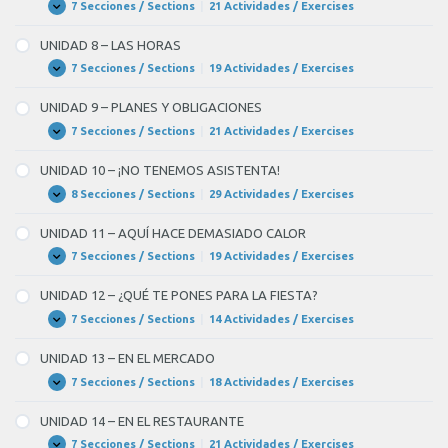
CASA
7 Secciones / Sections
|
21 Actividades / Exercises
UNIDAD
Expandir
7
–
UNIDAD 8 – LAS HORAS
LAS
PROFESIONES
7 Secciones / Sections
|
19 Actividades / Exercises
UNIDAD
Expandir
8
–
UNIDAD 9 – PLANES Y OBLIGACIONES
LAS
HORAS
7 Secciones / Sections
|
21 Actividades / Exercises
UNIDAD
Expandir
9
–
UNIDAD 10 – ¡NO TENEMOS ASISTENTA!
PLANES
Y
8 Secciones / Sections
|
29 Actividades / Exercises
UNIDAD
Expandir
OBLIGACIONES
10
–
UNIDAD 11 – AQUÍ HACE DEMASIADO CALOR
¡NO
TENEMOS
7 Secciones / Sections
|
19 Actividades / Exercises
UNIDAD
Expandir
ASISTENTA!
11
–
UNIDAD 12 – ¿QUÉ TE PONES PARA LA FIESTA?
AQUÍ
HACE
7 Secciones / Sections
|
14 Actividades / Exercises
UNIDAD
Expandir
DEMASIADO
12
CALOR
–
UNIDAD 13 – EN EL MERCADO
¿QUÉ
TE
7 Secciones / Sections
|
18 Actividades / Exercises
UNIDAD
Expandir
PONES
13
PARA
–
UNIDAD 14 – EN EL RESTAURANTE
LA
EN
FIESTA?
EL
7 Secciones / Sections
|
21 Actividades / Exercises