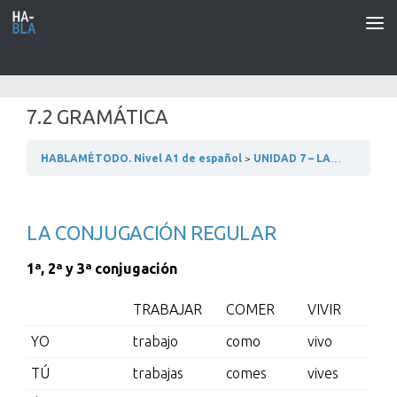
Saltar al contenido
7.2 GRAMÁTICA
HABLAMÉTODO. Nivel A1 de español
UNIDAD 7 – LAS PROFESIONES
LA CONJUGACIÓN REGULAR
1ª, 2ª y 3ª conjugación
TRABAJAR
COMER
VIVIR
YO
trabajo
como
vivo
TÚ
trabajas
comes
vives