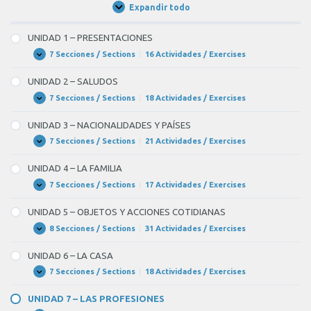
Expandir todo
Unidades
/
Units
UNIDAD 1 – PRESENTACIONES
7 Secciones / Sections
|
16 Actividades / Exercises
UNIDAD
Expandir
1
–
UNIDAD 2 – SALUDOS
PRESENTACIONES
7 Secciones / Sections
|
18 Actividades / Exercises
UNIDAD
Expandir
2
–
UNIDAD 3 – NACIONALIDADES Y PAÍSES
SALUDOS
7 Secciones / Sections
|
21 Actividades / Exercises
UNIDAD
Expandir
3
–
UNIDAD 4 – LA FAMILIA
NACIONALIDADES
Y
7 Secciones / Sections
|
17 Actividades / Exercises
UNIDAD
Expandir
PAÍSES
4
–
UNIDAD 5 – OBJETOS Y ACCIONES COTIDIANAS
LA
FAMILIA
8 Secciones / Sections
|
31 Actividades / Exercises
UNIDAD
Expandir
5
–
UNIDAD 6 – LA CASA
OBJETOS
Y
7 Secciones / Sections
|
18 Actividades / Exercises
UNIDAD
Expandir
ACCIONES
6
COTIDIANAS
–
UNIDAD 7 – LAS PROFESIONES
LA