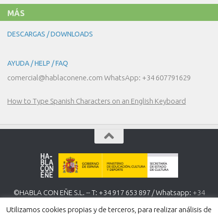
MÁS
DESCARGAS / DOWNLOADS
AYUDA / HELP / FAQ
comercial@hablaconene.com WhatsApp: +34 607791629
How to Type Spanish Characters on an English Keyboard
©HABLA CON EÑE S.L. -- T: +34 917 653 897 / Whatsapp:
+34
607 791 629
www.hablaconene.com
Utilizamos cookies propias y de terceros, para realizar análisis de
Política de Privacidad
-
Política de cookies