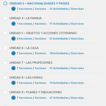
–
UNIDAD 3 – NACIONALIDADES Y PAÍSES
SALUDOS
7 Secciones / Sections
|
21 Actividades / Exercises
UNIDAD
Expandir
3
–
UNIDAD 4 – LA FAMILIA
NACIONALIDADES
Y
7 Secciones / Sections
|
17 Actividades / Exercises
UNIDAD
Expandir
PAÍSES
4
–
UNIDAD 5 – OBJETOS Y ACCIONES COTIDIANAS
LA
FAMILIA
8 Secciones / Sections
|
31 Actividades / Exercises
UNIDAD
Expandir
5
–
UNIDAD 6 – LA CASA
OBJETOS
Y
7 Secciones / Sections
|
18 Actividades / Exercises
UNIDAD
Expandir
ACCIONES
6
COTIDIANAS
–
UNIDAD 7 – LAS PROFESIONES
LA
CASA
7 Secciones / Sections
|
21 Actividades / Exercises
UNIDAD
Expandir
7
–
UNIDAD 8 – LAS HORAS
LAS
PROFESIONES
7 Secciones / Sections
|
19 Actividades / Exercises
UNIDAD
Expandir
8
–
UNIDAD 9 – PLANES Y OBLIGACIONES
LAS
HORAS
7 Secciones / Sections
|
21 Actividades / Exercises
UNIDAD
Expandir
9
–