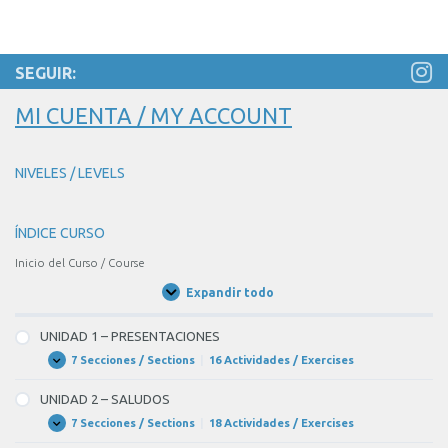
SEGUIR:
MI CUENTA / MY ACCOUNT
NIVELES / LEVELS
ÍNDICE CURSO
Inicio del Curso / Course
Expandir todo
Unidades
/
Units
UNIDAD 1 – PRESENTACIONES
7 Secciones / Sections
|
16 Actividades / Exercises
UNIDAD
Expandir
1
–
UNIDAD 2 – SALUDOS
PRESENTACIONES
7 Secciones / Sections
|
18 Actividades / Exercises
UNIDAD
Expandir
2