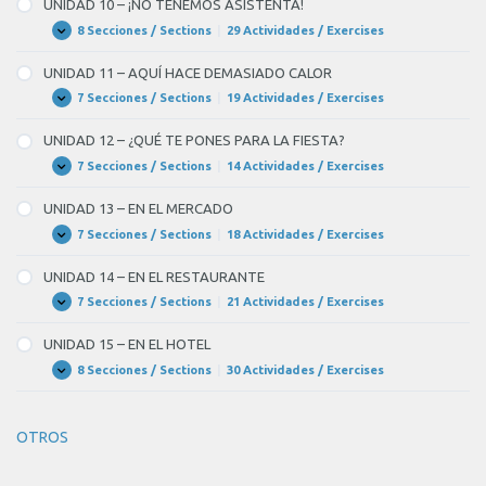
UNIDAD 10 – ¡NO TENEMOS ASISTENTA!
PLANES
Y
8 Secciones / Sections
|
29 Actividades / Exercises
UNIDAD
Expandir
OBLIGACIONES
10
–
UNIDAD 11 – AQUÍ HACE DEMASIADO CALOR
¡NO
TENEMOS
7 Secciones / Sections
|
19 Actividades / Exercises
UNIDAD
Expandir
ASISTENTA!
11
–
UNIDAD 12 – ¿QUÉ TE PONES PARA LA FIESTA?
AQUÍ
HACE
7 Secciones / Sections
|
14 Actividades / Exercises
UNIDAD
Expandir
DEMASIADO
12
CALOR
–
UNIDAD 13 – EN EL MERCADO
¿QUÉ
TE
7 Secciones / Sections
|
18 Actividades / Exercises
UNIDAD
Expandir
PONES
13
PARA
–
UNIDAD 14 – EN EL RESTAURANTE
LA
EN
FIESTA?
EL
7 Secciones / Sections
|
21 Actividades / Exercises
UNIDAD
Expandir
MERCADO
14
–
UNIDAD 15 – EN EL HOTEL
EN
EL
8 Secciones / Sections
|
30 Actividades / Exercises
UNIDAD
Expandir
RESTAURANTE
15
–
EN
OTROS
EL
HOTEL