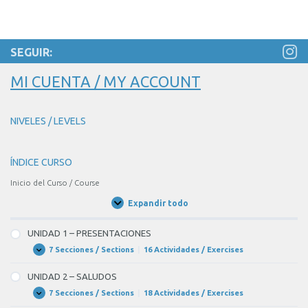
SEGUIR:
MI CUENTA / MY ACCOUNT
NIVELES / LEVELS
ÍNDICE CURSO
Inicio del Curso / Course
Expandir todo
Unidades
/
Units
UNIDAD 1 – PRESENTACIONES
7 Secciones / Sections
|
16 Actividades / Exercises
UNIDAD
Expandir
1
–
UNIDAD 2 – SALUDOS
PRESENTACIONES
7 Secciones / Sections
|
18 Actividades / Exercises
UNIDAD
Expandir
2