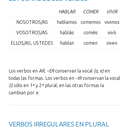
HABL
A
R
COM
E
R
VIV
I
R
NOSOTROS/AS
habl
a
mos
com
e
mos
viv
i
mos
VOSOTROS/AS
habl
á
is
com
é
is
viv
í
s
ELLOS/AS, USTEDES
habl
a
n
com
e
n
viv
e
n
Los verbos en
AR,
–ER
conservan la vocal
(a, e)
en
todas las formas. Los verbos en
–IR
conservan la vocal
(i)
sólo en 1ª y 2ª plural, en las otras formas la
cambian por
e.
VERBOS IRREGULARES EN PLURAL