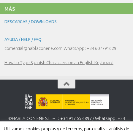
MÁS
DESCARGAS / DOWNLOADS
AYUDA / HELP / FAQ
comercial@hablaconene.com WhatsApp: +34 607791629
How to Type Spanish Characters on an English Keyboard
©HABLA CON EÑE S.L. -- T: +34 917 653 897 / Whatsapp:
+34
607 791 629
www.hablaconene.com
Utilizamos cookies propias y de terceros, para realizar análisis de
Política de Privacidad
-
Política de cookies