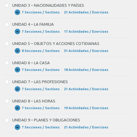
–
UNIDAD 3 – NACIONALIDADES Y PAÍSES
SALUDOS
7 Secciones / Sections
|
21 Actividades / Exercises
UNIDAD
Expandir
3
–
UNIDAD 4 – LA FAMILIA
NACIONALIDADES
Y
7 Secciones / Sections
|
17 Actividades / Exercises
UNIDAD
Expandir
PAÍSES
4
–
UNIDAD 5 – OBJETOS Y ACCIONES COTIDIANAS
LA
FAMILIA
8 Secciones / Sections
|
31 Actividades / Exercises
UNIDAD
Expandir
5
–
UNIDAD 6 – LA CASA
OBJETOS
Y
7 Secciones / Sections
|
18 Actividades / Exercises
UNIDAD
Expandir
ACCIONES
6
COTIDIANAS
–
UNIDAD 7 – LAS PROFESIONES
LA
CASA
7 Secciones / Sections
|
21 Actividades / Exercises
UNIDAD
Expandir
7
–
UNIDAD 8 – LAS HORAS
LAS
PROFESIONES
7 Secciones / Sections
|
19 Actividades / Exercises
UNIDAD
Expandir
8
–
UNIDAD 9 – PLANES Y OBLIGACIONES
LAS
HORAS
7 Secciones / Sections
|
21 Actividades / Exercises
UNIDAD
Expandir
9