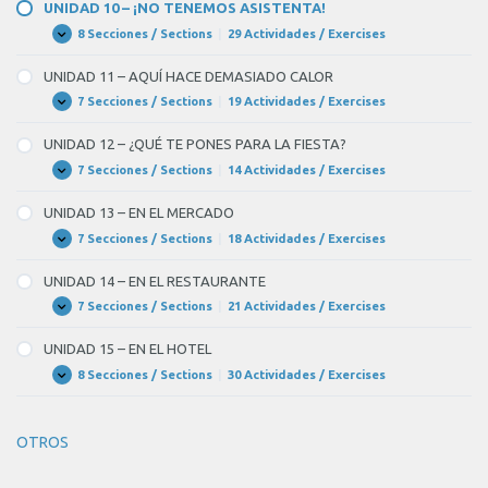
–
UNIDAD 10 – ¡NO TENEMOS ASISTENTA!
PLANES
Y
8 Secciones / Sections
|
29 Actividades / Exercises
UNIDAD
Expandir
OBLIGACIONES
10
–
UNIDAD 11 – AQUÍ HACE DEMASIADO CALOR
¡NO
TENEMOS
7 Secciones / Sections
|
19 Actividades / Exercises
UNIDAD
Expandir
ASISTENTA!
11
–
UNIDAD 12 – ¿QUÉ TE PONES PARA LA FIESTA?
AQUÍ
HACE
7 Secciones / Sections
|
14 Actividades / Exercises
UNIDAD
Expandir
DEMASIADO
12
CALOR
–
UNIDAD 13 – EN EL MERCADO
¿QUÉ
TE
7 Secciones / Sections
|
18 Actividades / Exercises
UNIDAD
Expandir
PONES
13
PARA
–
UNIDAD 14 – EN EL RESTAURANTE
LA
EN
FIESTA?
EL
7 Secciones / Sections
|
21 Actividades / Exercises
UNIDAD
Expandir
MERCADO
14
–
UNIDAD 15 – EN EL HOTEL
EN
EL
8 Secciones / Sections
|
30 Actividades / Exercises
UNIDAD
Expandir
RESTAURANTE
15
–
EN
OTROS
EL
HOTEL