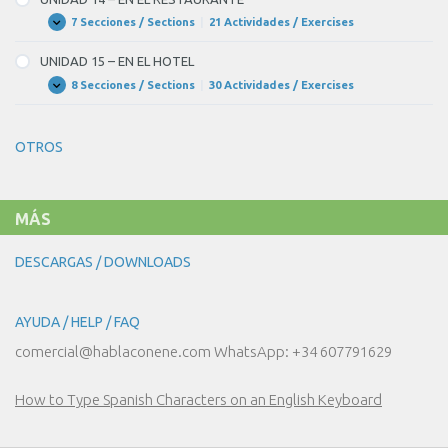
LA
EN
FIESTA?
EL
7 Secciones / Sections
|
21 Actividades / Exercises
UNIDAD
Expandir
MERCADO
14
–
UNIDAD 15 – EN EL HOTEL
EN
EL
8 Secciones / Sections
|
30 Actividades / Exercises
UNIDAD
Expandir
RESTAURANTE
15
–
EN
OTROS
EL
HOTEL
MÁS
DESCARGAS / DOWNLOADS
AYUDA / HELP / FAQ
comercial@hablaconene.com WhatsApp: +34 607791629
How to Type Spanish Characters on an English Keyboard