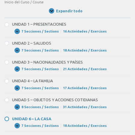
Inicio del Curso / Course
Expandir todo
Unidades
/
Units
UNIDAD 1 – PRESENTACIONES
7 Secciones / Sections
|
16 Actividades / Exercises
UNIDAD
Expandir
1
–
UNIDAD 2 – SALUDOS
PRESENTACIONES
7 Secciones / Sections
|
18 Actividades / Exercises
UNIDAD
Expandir
2
–
UNIDAD 3 – NACIONALIDADES Y PAÍSES
SALUDOS
7 Secciones / Sections
|
21 Actividades / Exercises
UNIDAD
Expandir
3
–
UNIDAD 4 – LA FAMILIA
NACIONALIDADES
Y
7 Secciones / Sections
|
17 Actividades / Exercises
UNIDAD
Expandir
PAÍSES
4
–
UNIDAD 5 – OBJETOS Y ACCIONES COTIDIANAS
LA
FAMILIA
8 Secciones / Sections
|
31 Actividades / Exercises
UNIDAD
Expandir
5
–
UNIDAD 6 – LA CASA
OBJETOS
Y
7 Secciones / Sections
|
18 Actividades / Exercises
UNIDAD
Expandir
ACCIONES
6
COTIDIANAS