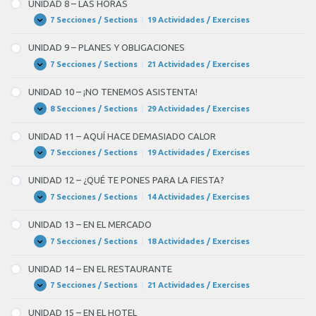
UNIDAD 8 – LAS HORAS
LAS
PROFESIONES
7 Secciones / Sections
|
19 Actividades / Exercises
UNIDAD
Expandir
8
–
UNIDAD 9 – PLANES Y OBLIGACIONES
LAS
HORAS
7 Secciones / Sections
|
21 Actividades / Exercises
UNIDAD
Expandir
9
–
UNIDAD 10 – ¡NO TENEMOS ASISTENTA!
PLANES
Y
8 Secciones / Sections
|
29 Actividades / Exercises
UNIDAD
Expandir
OBLIGACIONES
10
–
UNIDAD 11 – AQUÍ HACE DEMASIADO CALOR
¡NO
TENEMOS
7 Secciones / Sections
|
19 Actividades / Exercises
UNIDAD
Expandir
ASISTENTA!
11
–
UNIDAD 12 – ¿QUÉ TE PONES PARA LA FIESTA?
AQUÍ
HACE
7 Secciones / Sections
|
14 Actividades / Exercises
UNIDAD
Expandir
DEMASIADO
12
CALOR
–
UNIDAD 13 – EN EL MERCADO
¿QUÉ
TE
7 Secciones / Sections
|
18 Actividades / Exercises
UNIDAD
Expandir
PONES
13
PARA
–
UNIDAD 14 – EN EL RESTAURANTE
LA
EN
FIESTA?
EL
7 Secciones / Sections
|
21 Actividades / Exercises
UNIDAD
Expandir
MERCADO
14
–
UNIDAD 15 – EN EL HOTEL