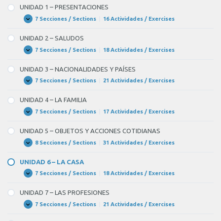
Units
UNIDAD 1 – PRESENTACIONES
7 Secciones / Sections
|
16 Actividades / Exercises
UNIDAD
Expandir
1
–
UNIDAD 2 – SALUDOS
PRESENTACIONES
7 Secciones / Sections
|
18 Actividades / Exercises
UNIDAD
Expandir
2
–
UNIDAD 3 – NACIONALIDADES Y PAÍSES
SALUDOS
7 Secciones / Sections
|
21 Actividades / Exercises
UNIDAD
Expandir
3
–
UNIDAD 4 – LA FAMILIA
NACIONALIDADES
Y
7 Secciones / Sections
|
17 Actividades / Exercises
UNIDAD
Expandir
PAÍSES
4
–
UNIDAD 5 – OBJETOS Y ACCIONES COTIDIANAS
LA
FAMILIA
8 Secciones / Sections
|
31 Actividades / Exercises
UNIDAD
Expandir
5
–
UNIDAD 6 – LA CASA
OBJETOS
Y
7 Secciones / Sections
|
18 Actividades / Exercises
UNIDAD
Expandir
ACCIONES
6
COTIDIANAS
–
UNIDAD 7 – LAS PROFESIONES
LA
CASA
7 Secciones / Sections
|
21 Actividades / Exercises
UNIDAD
Expandir
7
–