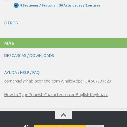
EN
EL
8 Secciones / Sections
|
30 Actividades / Exercises
UNIDAD
Expandir
RESTAURANTE
15
–
EN
OTROS
EL
HOTEL
MÁS
DESCARGAS / DOWNLOADS
AYUDA / HELP / FAQ
comercial@hablaconene.com WhatsApp: +34 607791629
How to Type Spanish Characters on an English Keyboard