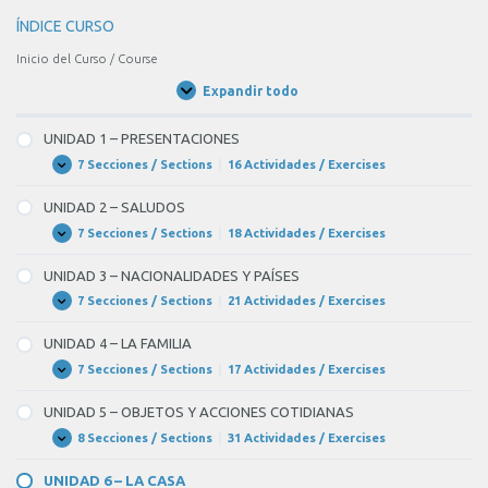
–
ÍNDICE CURSO
Sí,
Inicio del Curso / Course
BLANK
Expandir todo
5
Unidades
/
of
Units
UNIDAD 1 – PRESENTACIONES
11
7 Secciones / Sections
|
16 Actividades / Exercises
UNIDAD
Expandir
un
1
–
Nestea,
UNIDAD 2 – SALUDOS
PRESENTACIONES
por
7 Secciones / Sections
|
18 Actividades / Exercises
UNIDAD
Expandir
2
favor.
–
UNIDAD 3 – NACIONALIDADES Y PAÍSES
SALUDOS
–
7 Secciones / Sections
|
21 Actividades / Exercises
UNIDAD
Expandir
Perdone,
3
–
profesora,
UNIDAD 4 – LA FAMILIA
NACIONALIDADES
¿
Y
7 Secciones / Sections
|
17 Actividades / Exercises
UNIDAD
Expandir
PAÍSES
4
BLANK
–
UNIDAD 5 – OBJETOS Y ACCIONES COTIDIANAS
LA
6
FAMILIA
8 Secciones / Sections
|
31 Actividades / Exercises
UNIDAD
Expandir
of
5
–
11
UNIDAD 6 – LA CASA