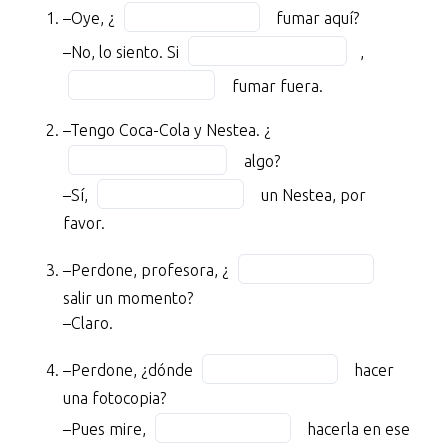
–
Fill
–Oye, ¿
fumar aquí?
Oye,
in
Fill
Fill
–No, lo siento. Si
,
¿
the
in
in
BLANK
blank
fumar fuera.
the
the
1
1
blank
blank
Fill
–Tengo Coca-Cola y Nestea. ¿
of
of
2
3
in
11
11
algo?
of
of
the
fumar
Fill
–Sí,
11
un Nestea, por
11
blank
aquí?
in
favor.
4
–
the
of
No,
blank
Fill
–Perdone, profesora, ¿
11
lo
5
in
salir un momento?
siento.
of
the
–Claro.
Si
11
blank
BLANK
Fill
6
–Perdone, ¿dónde
hacer
2
in
of
una fotocopia?
of
the
11
Fill
–Pues mire,
hacerla en ese
11,
blank
in