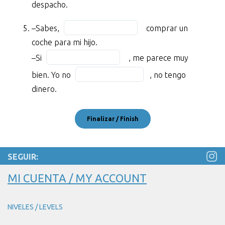
despacho.
BLANK
7
the
3
of
Fill
blank
–Sabes,
comprar un
of
11
in
8
coche para mi hijo.
11
the
of
Fill
fumar
–Si
, me parece muy
blank
11
in
fuera.
Fill
bien. Yo no
9
, no tengo
the
–
in
of
dinero.
blank
Tengo
the
11
10
Coca-
blank
of
Cola
11
11
y
of
Nestea.
11
SEGUIR:
¿
BLANK
MI CUENTA / MY ACCOUNT
4
of
NIVELES / LEVELS
11
algo?