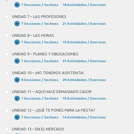
OBJETOS
salir
Y
7 Secciones / Sections
|
18 Actividades / Exercises
UNIDAD
Expandir
ACCIONES
6
un
COTIDIANAS
–
UNIDAD 7 – LAS PROFESIONES
LA
momento?
CASA
7 Secciones / Sections
|
21 Actividades / Exercises
UNIDAD
Expandir
–
7
–
Claro.
UNIDAD 8 – LAS HORAS
LAS
–
PROFESIONES
7 Secciones / Sections
|
19 Actividades / Exercises
UNIDAD
Expandir
8
Perdone,
–
UNIDAD 9 – PLANES Y OBLIGACIONES
LAS
¿dónde
HORAS
7 Secciones / Sections
|
21 Actividades / Exercises
UNIDAD
Expandir
BLANK
9
–
7
UNIDAD 10 – ¡NO TENEMOS ASISTENTA!
PLANES
of
Y
8 Secciones / Sections
|
29 Actividades / Exercises
UNIDAD
Expandir
OBLIGACIONES
10
11
–
UNIDAD 11 – AQUÍ HACE DEMASIADO CALOR
hacer
¡NO
TENEMOS
7 Secciones / Sections
|
19 Actividades / Exercises
UNIDAD
Expandir
una
ASISTENTA!
11
–
fotocopia?
UNIDAD 12 – ¿QUÉ TE PONES PARA LA FIESTA?
AQUÍ
–
HACE
7 Secciones / Sections
|
14 Actividades / Exercises
UNIDAD
Expandir
DEMASIADO
12
Pues
CALOR
–
UNIDAD 13 – EN EL MERCADO
mire,
¿QUÉ