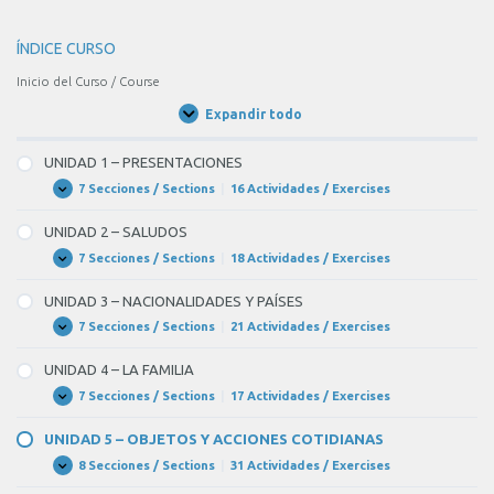
ÍNDICE CURSO
Inicio del Curso / Course
Expandir todo
Unidades
/
Units
UNIDAD 1 – PRESENTACIONES
7 Secciones / Sections
|
16 Actividades / Exercises
UNIDAD
Expandir
1
–
UNIDAD 2 – SALUDOS
PRESENTACIONES
7 Secciones / Sections
|
18 Actividades / Exercises
UNIDAD
Expandir
2
–
UNIDAD 3 – NACIONALIDADES Y PAÍSES
SALUDOS
7 Secciones / Sections
|
21 Actividades / Exercises
UNIDAD
Expandir
3
–
UNIDAD 4 – LA FAMILIA
NACIONALIDADES
Y
7 Secciones / Sections
|
17 Actividades / Exercises
UNIDAD
Expandir
PAÍSES
4
–
UNIDAD 5 – OBJETOS Y ACCIONES COTIDIANAS
LA
FAMILIA
8 Secciones / Sections
|
31 Actividades / Exercises
UNIDAD
Expandir
5