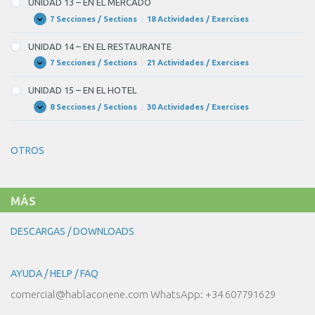
UNIDAD 13 – EN EL MERCADO
¿QUÉ
TE
7 Secciones / Sections
|
18 Actividades / Exercises
UNIDAD
Expandir
PONES
13
PARA
–
UNIDAD 14 – EN EL RESTAURANTE
LA
EN
FIESTA?
EL
7 Secciones / Sections
|
21 Actividades / Exercises
UNIDAD
Expandir
MERCADO
14
–
UNIDAD 15 – EN EL HOTEL
EN
EL
8 Secciones / Sections
|
30 Actividades / Exercises
UNIDAD
Expandir
RESTAURANTE
15
–
EN
OTROS
EL
HOTEL
MÁS
DESCARGAS / DOWNLOADS
AYUDA / HELP / FAQ
comercial@hablaconene.com WhatsApp: +34 607791629