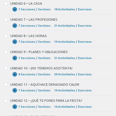
–
UNIDAD 6 – LA CASA
OBJETOS
Y
7 Secciones / Sections
|
18 Actividades / Exercises
UNIDAD
Expandir
ACCIONES
6
COTIDIANAS
–
UNIDAD 7 – LAS PROFESIONES
LA
CASA
7 Secciones / Sections
|
21 Actividades / Exercises
UNIDAD
Expandir
7
–
UNIDAD 8 – LAS HORAS
LAS
PROFESIONES
7 Secciones / Sections
|
19 Actividades / Exercises
UNIDAD
Expandir
8
–
UNIDAD 9 – PLANES Y OBLIGACIONES
LAS
HORAS
7 Secciones / Sections
|
21 Actividades / Exercises
UNIDAD
Expandir
9
–
UNIDAD 10 – ¡NO TENEMOS ASISTENTA!
PLANES
Y
8 Secciones / Sections
|
29 Actividades / Exercises
UNIDAD
Expandir
OBLIGACIONES
10
–
UNIDAD 11 – AQUÍ HACE DEMASIADO CALOR
¡NO
TENEMOS
7 Secciones / Sections
|
19 Actividades / Exercises
UNIDAD
Expandir
ASISTENTA!
11
–
UNIDAD 12 – ¿QUÉ TE PONES PARA LA FIESTA?
AQUÍ
HACE
7 Secciones / Sections
|
14 Actividades / Exercises
UNIDAD
Expandir
DEMASIADO
12
CALOR
–