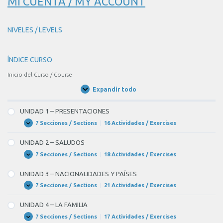
MI CUENTA / MY ACCOUNT
NIVELES / LEVELS
ÍNDICE CURSO
Inicio del Curso / Course
Expandir todo
Unidades
/
Units
UNIDAD 1 – PRESENTACIONES
7 Secciones / Sections
|
16 Actividades / Exercises
UNIDAD
Expandir
1
–
UNIDAD 2 – SALUDOS
PRESENTACIONES
7 Secciones / Sections
|
18 Actividades / Exercises
UNIDAD
Expandir
2
–
UNIDAD 3 – NACIONALIDADES Y PAÍSES
SALUDOS
7 Secciones / Sections
|
21 Actividades / Exercises
UNIDAD
Expandir
3
–
UNIDAD 4 – LA FAMILIA
NACIONALIDADES
Y
7 Secciones / Sections
|
17 Actividades / Exercises
UNIDAD
Expandir
PAÍSES