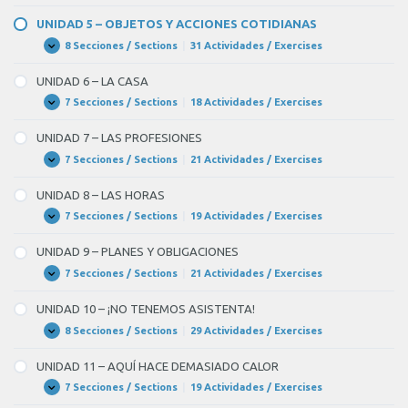
4
–
UNIDAD 5 – OBJETOS Y ACCIONES COTIDIANAS
LA
FAMILIA
8 Secciones / Sections
|
31 Actividades / Exercises
UNIDAD
Expandir
5
–
UNIDAD 6 – LA CASA
OBJETOS
Y
7 Secciones / Sections
|
18 Actividades / Exercises
UNIDAD
Expandir
ACCIONES
6
COTIDIANAS
–
UNIDAD 7 – LAS PROFESIONES
LA
CASA
7 Secciones / Sections
|
21 Actividades / Exercises
UNIDAD
Expandir
7
–
UNIDAD 8 – LAS HORAS
LAS
PROFESIONES
7 Secciones / Sections
|
19 Actividades / Exercises
UNIDAD
Expandir
8
–
UNIDAD 9 – PLANES Y OBLIGACIONES
LAS
HORAS
7 Secciones / Sections
|
21 Actividades / Exercises
UNIDAD
Expandir
9
–
UNIDAD 10 – ¡NO TENEMOS ASISTENTA!
PLANES
Y
8 Secciones / Sections
|
29 Actividades / Exercises
UNIDAD
Expandir
OBLIGACIONES
10
–
UNIDAD 11 – AQUÍ HACE DEMASIADO CALOR
¡NO
TENEMOS
7 Secciones / Sections
|
19 Actividades / Exercises
UNIDAD
Expandir
ASISTENTA!
11