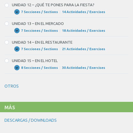
–
UNIDAD 12 – ¿QUÉ TE PONES PARA LA FIESTA?
AQUÍ
HACE
7 Secciones / Sections
|
14 Actividades / Exercises
UNIDAD
Expandir
DEMASIADO
12
CALOR
–
UNIDAD 13 – EN EL MERCADO
¿QUÉ
TE
7 Secciones / Sections
|
18 Actividades / Exercises
UNIDAD
Expandir
PONES
13
PARA
–
UNIDAD 14 – EN EL RESTAURANTE
LA
EN
FIESTA?
EL
7 Secciones / Sections
|
21 Actividades / Exercises
UNIDAD
Expandir
MERCADO
14
–
UNIDAD 15 – EN EL HOTEL
EN
EL
8 Secciones / Sections
|
30 Actividades / Exercises
UNIDAD
Expandir
RESTAURANTE
15
–
EN
OTROS
EL
HOTEL
MÁS
DESCARGAS / DOWNLOADS