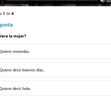
ta
de
1
4
egunta
iere la mujer?
Quiere monedas.
Quiere decir buenos días.
Quiere decir hola.