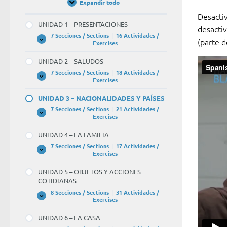
Expandir todo
Unidades
/
Desactiv
Units
UNIDAD 1 – PRESENTACIONES
desactiv
7 Secciones / Sections
|
16 Actividades /
(parte d
UNIDAD
Expandir
Exercises
1
–
UNIDAD 2 – SALUDOS
PRESENTACIONES
7 Secciones / Sections
|
18 Actividades /
UNIDAD
Expandir
Exercises
2
–
UNIDAD 3 – NACIONALIDADES Y PAÍSES
SALUDOS
7 Secciones / Sections
|
21 Actividades /
UNIDAD
Expandir
Exercises
3
–
UNIDAD 4 – LA FAMILIA
NACIONALIDADES
Y
7 Secciones / Sections
|
17 Actividades /
PAÍSES
UNIDAD
Expandir
Exercises
4
–
UNIDAD 5 – OBJETOS Y ACCIONES
LA
COTIDIANAS
FAMILIA
8 Secciones / Sections
|
31 Actividades /
UNIDAD
Expandir
Exercises
5
–
UNIDAD 6 – LA CASA
OBJETOS
Y