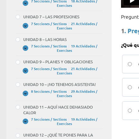
7 Secciones / Sections
|
18 Actividades /
ACCIONES
UNIDAD
Expandir
Exercises
COTIDIANAS
6
–
Pregun
UNIDAD 7 – LAS PROFESIONES
LA
CASA
7 Secciones / Sections
|
21 Actividades /
UNIDAD
Expandir
Exercises
1
. Pr
7
–
UNIDAD 8 – LAS HORAS
LAS
¿Qué qu
PROFESIONES
7 Secciones / Sections
|
19 Actividades /
UNIDAD
Expandir
Exercises
8
–
UNIDAD 9 – PLANES Y OBLIGACIONES
LAS
HORAS
7 Secciones / Sections
|
21 Actividades /
UNIDAD
Expandir
Exercises
9
–
UNIDAD 10 – ¡NO TENEMOS ASISTENTA!
PLANES
Y
8 Secciones / Sections
|
29 Actividades /
OBLIGACIONES
UNIDAD
Expandir
Exercises
10
–
UNIDAD 11 – AQUÍ HACE DEMASIADO
¡NO
CALOR
TENEMOS
ASISTENTA!
7 Secciones / Sections
|
19 Actividades /
UNIDAD
Expandir
Exercises
11
–
UNIDAD 12 – ¿QUÉ TE PONES PARA LA
AQUÍ