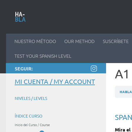
Saltar al contenido
NUESTRO MÉTODO
OUR METHOD
SUSCRÍBETE
TEST YOUR SPANISH LEVEL
SEGUIR:
A1 
MI CUENTA / MY ACCOUNT
HABLAM
NIVELES / LEVELS
SPAN
ÍNDICE CURSO
Inicio del Curso / Course
Mira el