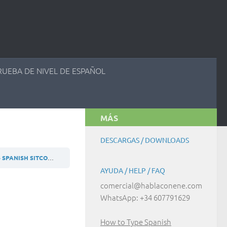
RUEBA DE NIVEL DE ESPAÑOL
MÁS
DESCARGAS / DOWNLOADS
4 SPANISH SITCOM
A1 (ES) – ACTIVIDAD 3.4.1
AYUDA / HELP / FAQ
comercial@hablaconene.com
WhatsApp: +34 607791629
How to Type Spanish