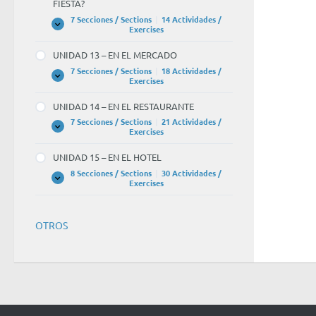
FIESTA?
HACE
DEMASIADO
7 Secciones / Sections
|
14 Actividades /
CALOR
UNIDAD
Expandir
Exercises
12
–
UNIDAD 13 – EN EL MERCADO
¿QUÉ
TE
7 Secciones / Sections
|
18 Actividades /
PONES
UNIDAD
Expandir
Exercises
PARA
13
LA
–
UNIDAD 14 – EN EL RESTAURANTE
FIESTA?
EN
EL
7 Secciones / Sections
|
21 Actividades /
MERCADO
UNIDAD
Expandir
Exercises
14
–
UNIDAD 15 – EN EL HOTEL
EN
EL
8 Secciones / Sections
|
30 Actividades /
RESTAURANTE
UNIDAD
Expandir
Exercises
15
–
EN
EL
OTROS
HOTEL