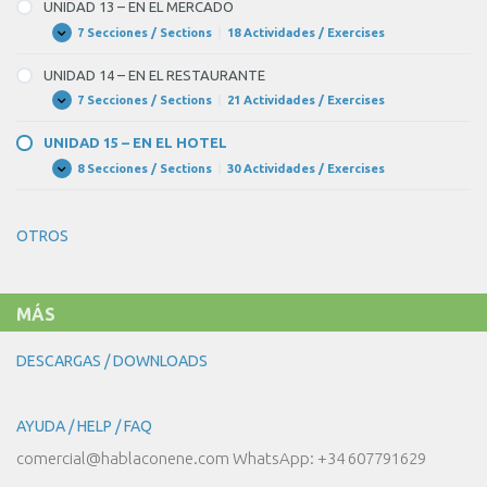
–
UNIDAD 13 – EN EL MERCADO
¿QUÉ
TE
7 Secciones / Sections
|
18 Actividades / Exercises
UNIDAD
Expandir
PONES
13
PARA
–
UNIDAD 14 – EN EL RESTAURANTE
LA
EN
FIESTA?
EL
7 Secciones / Sections
|
21 Actividades / Exercises
UNIDAD
Expandir
MERCADO
14
–
UNIDAD 15 – EN EL HOTEL
EN
EL
8 Secciones / Sections
|
30 Actividades / Exercises
UNIDAD
Expandir
RESTAURANTE
15
–
EN
OTROS
EL
HOTEL
MÁS
DESCARGAS / DOWNLOADS
AYUDA / HELP / FAQ
comercial@hablaconene.com WhatsApp: +34 607791629