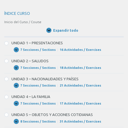
7
al
ÍNDICE CURSO
hotel
Inicio del Curso / Course
completo
Expandir todo
–
Unidades
/
BLANK
Units
UNIDAD 1 – PRESENTACIONES
4
7 Secciones / Sections
|
16 Actividades / Exercises
UNIDAD
Expandir
of
1
–
7
UNIDAD 2 – SALUDOS
PRESENTACIONES
caro
7 Secciones / Sections
|
18 Actividades / Exercises
UNIDAD
Expandir
2
–
–
UNIDAD 3 – NACIONALIDADES Y PAÍSES
SALUDOS
BLANK
7 Secciones / Sections
|
21 Actividades / Exercises
UNIDAD
Expandir
5
3
–
of
UNIDAD 4 – LA FAMILIA
NACIONALIDADES
7
Y
7 Secciones / Sections
|
17 Actividades / Exercises
UNIDAD
Expandir
PAÍSES
4
a
–
UNIDAD 5 – OBJETOS Y ACCIONES COTIDIANAS
LA
las
FAMILIA
8 Secciones / Sections
|
31 Actividades / Exercises
UNIDAD
Expandir
afueras
5