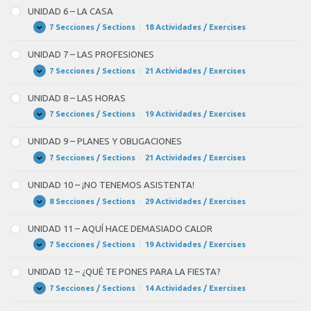
–
–
UNIDAD 6 – LA CASA
OBJETOS
BLANK
Y
7 Secciones / Sections
|
18 Actividades / Exercises
UNIDAD
Expandir
ACCIONES
6
6
COTIDIANAS
–
UNIDAD 7 – LAS PROFESIONES
LA
of
CASA
7 Secciones / Sections
|
21 Actividades / Exercises
UNIDAD
Expandir
7
7
–
subir
UNIDAD 8 – LAS HORAS
LAS
–
PROFESIONES
7 Secciones / Sections
|
19 Actividades / Exercises
UNIDAD
Expandir
8
BLANK
–
UNIDAD 9 – PLANES Y OBLIGACIONES
LAS
7
HORAS
7 Secciones / Sections
|
21 Actividades / Exercises
UNIDAD
Expandir
of
9
–
7
UNIDAD 10 – ¡NO TENEMOS ASISTENTA!
PLANES
Y
8 Secciones / Sections
|
29 Actividades / Exercises
UNIDAD
Expandir
OBLIGACIONES
10
–
UNIDAD 11 – AQUÍ HACE DEMASIADO CALOR
¡NO
TENEMOS
7 Secciones / Sections
|
19 Actividades / Exercises
UNIDAD
Expandir
ASISTENTA!
11
–
UNIDAD 12 – ¿QUÉ TE PONES PARA LA FIESTA?
AQUÍ
HACE
7 Secciones / Sections
|
14 Actividades / Exercises
UNIDAD
Expandir
DEMASIADO
12
CALOR