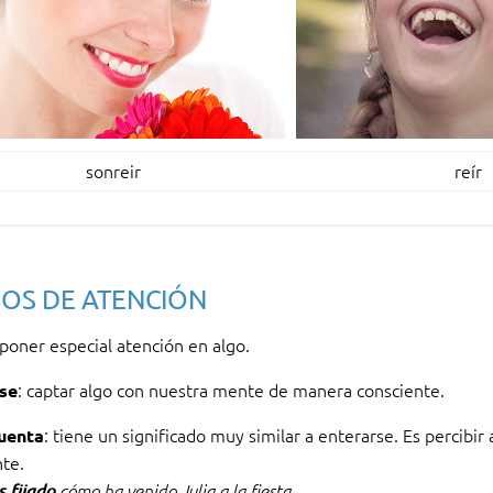
sonreir
reír
OS DE ATENCIÓN
 poner especial atención en algo.
: captar algo con nuestra mente de manera consciente.
se
: tiene un significado muy similar a enterarse. Es percibi
uenta
nte.
s fijado
cómo ha venido Julia a la fiesta.