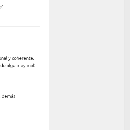
l.
nal y coherente.
ndo algo muy mal:
s demás.