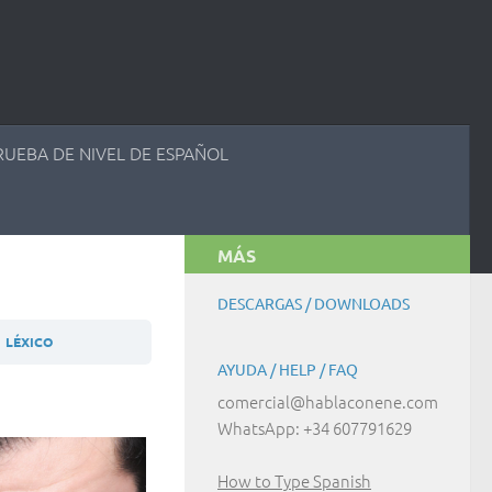
RUEBA DE NIVEL DE ESPAÑOL
MÁS
DESCARGAS / DOWNLOADS
1 LÉXICO
AYUDA / HELP / FAQ
comercial@hablaconene.com
WhatsApp: +34 607791629
How to Type Spanish