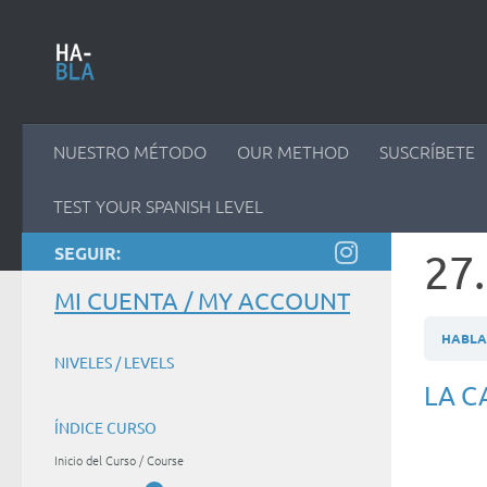
Saltar al contenido
NUESTRO MÉTODO
OUR METHOD
SUSCRÍBETE
TEST YOUR SPANISH LEVEL
SEGUIR:
27
MI CUENTA / MY ACCOUNT
HABLAM
NIVELES / LEVELS
LA C
ÍNDICE CURSO
Inicio del Curso / Course