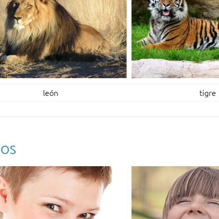
león
tigre
BOS