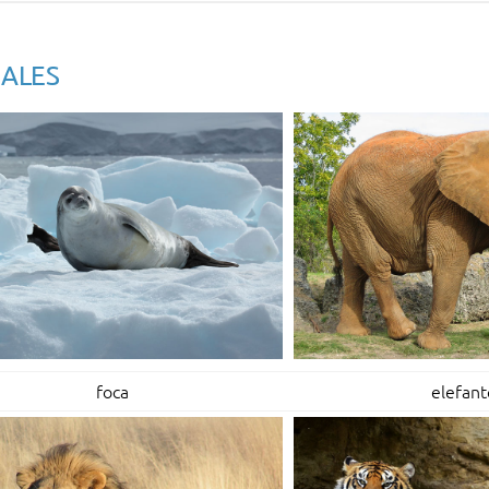
ALES
foca
elefant