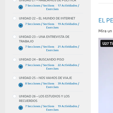
VAMOS
A
7 Secciones / Sections
|
17 Actividades /
COCINAR
UNIDAD
Expandir
Exercises
21
–
UNIDAD 22 – EL MUNDO DE INTERNET
EL P
HABLAMOS
DE
7 Secciones / Sections
|
19 Actividades /
POLÍTICA
UNIDAD
Expandir
Exercises
Mira un 
22
–
UNIDAD 23 – UNA ENTREVISTA DE
EL
TRABAJO
MUNDO
DE
7 Secciones / Sections
|
21 Actividades /
INTERNET
UNIDAD
Expandir
Exercises
23
–
UNIDAD 24 – BUSCANDO PISO
UNA
ENTREVISTA
7 Secciones / Sections
|
22 Actividades /
DE
UNIDAD
Expandir
Exercises
TRABAJO
24
–
UNIDAD 25 – NOS VAMOS DE VIAJE
BUSCANDO
PISO
8 Secciones / Sections
|
39 Actividades /
UNIDAD
Expandir
Exercises
25
–
UNIDAD 26 – LOS ESTUDIOS Y LOS
NOS
RECUERDOS
VAMOS
DE
7 Secciones / Sections
|
19 Actividades /
VIAJE
UNIDAD
Expandir
Exercises
26