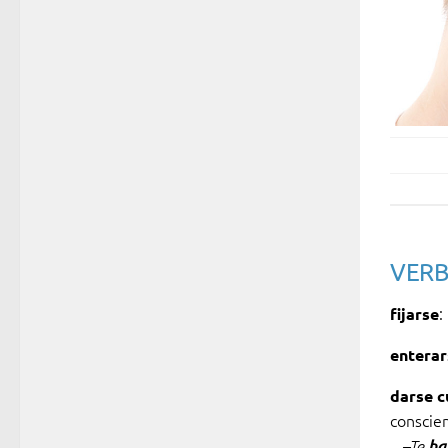
VERB
:
fijarse
enterar
darse c
conscie
–Te
ha