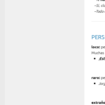
–Sí, c
–Todo 
PERS
pe
loco:
Muchas 
¡
Est
pe
raro:
Jor
extrañ