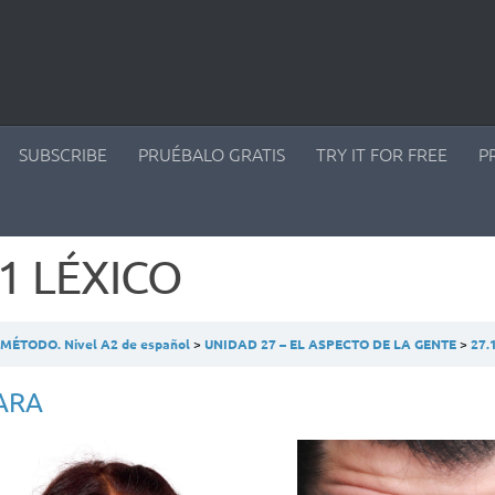
SUBSCRIBE
PRUÉBALO GRATIS
TRY IT FOR FREE
P
.1 LÉXICO
ÉTODO. Nivel A2 de español
UNIDAD 27 – EL ASPECTO DE LA GENTE
27.
ARA