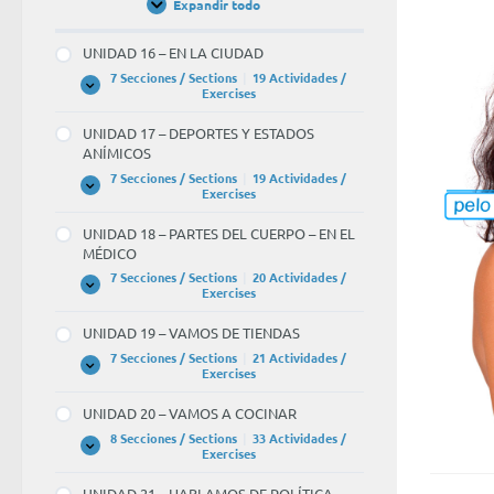
Expandir todo
Unidades
/
Units
UNIDAD 16 – EN LA CIUDAD
7 Secciones / Sections
|
19 Actividades /
UNIDAD
Expandir
Exercises
16
–
UNIDAD 17 – DEPORTES Y ESTADOS
EN
ANÍMICOS
LA
CIUDAD
7 Secciones / Sections
|
19 Actividades /
UNIDAD
Expandir
Exercises
17
–
UNIDAD 18 – PARTES DEL CUERPO – EN EL
DEPORTES
MÉDICO
Y
ESTADOS
7 Secciones / Sections
|
20 Actividades /
ANÍMICOS
UNIDAD
Expandir
Exercises
18
–
UNIDAD 19 – VAMOS DE TIENDAS
PARTES
DEL
7 Secciones / Sections
|
21 Actividades /
CUERPO
UNIDAD
Expandir
Exercises
–
19
EN
–
UNIDAD 20 – VAMOS A COCINAR
EL
VAMOS
MÉDICO
DE
8 Secciones / Sections
|
33 Actividades /
TIENDAS
UNIDAD
Expandir
Exercises
20
–
UNIDAD 21 – HABLAMOS DE POLÍTICA