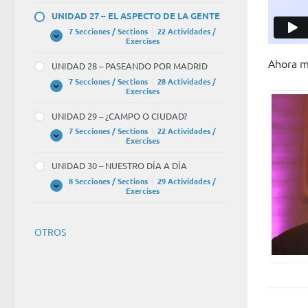
–
UNIDAD 27 – EL ASPECTO DE LA GENTE
LOS
ESTUDIOS
7 Secciones / Sections
|
22 Actividades /
Y
UNIDAD
Expandir
Exercises
LOS
27
RECUERDOS
–
Ahora m
UNIDAD 28 – PASEANDO POR MADRID
EL
ASPECTO
7 Secciones / Sections
|
28 Actividades /
DE
UNIDAD
Expandir
Exercises
LA
28
GENTE
–
UNIDAD 29 – ¿CAMPO O CIUDAD?
PASEANDO
POR
7 Secciones / Sections
|
22 Actividades /
MADRID
UNIDAD
Expandir
Exercises
29
–
UNIDAD 30 – NUESTRO DÍA A DÍA
¿CAMPO
O
8 Secciones / Sections
|
29 Actividades /
CIUDAD?
UNIDAD
Expandir
Exercises
30
–
NUESTRO
DÍA
OTROS
A
DÍA