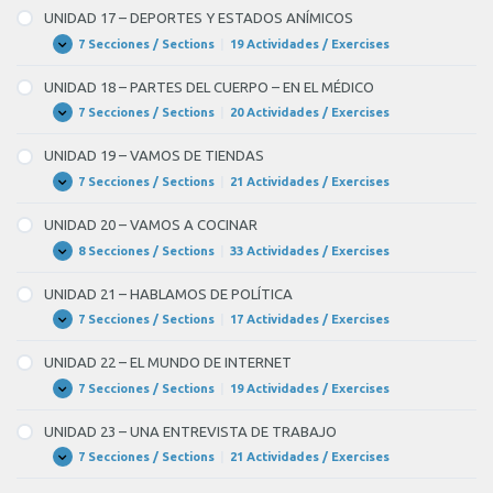
–
UNIDAD 17 – DEPORTES Y ESTADOS ANÍMICOS
EN
LA
7 Secciones / Sections
|
19 Actividades / Exercises
UNIDAD
Expandir
CIUDAD
17
–
UNIDAD 18 – PARTES DEL CUERPO – EN EL MÉDICO
DEPORTES
Y
7 Secciones / Sections
|
20 Actividades / Exercises
UNIDAD
Expandir
ESTADOS
18
ANÍMICOS
–
UNIDAD 19 – VAMOS DE TIENDAS
PARTES
DEL
7 Secciones / Sections
|
21 Actividades / Exercises
UNIDAD
Expandir
CUERPO
19
–
–
UNIDAD 20 – VAMOS A COCINAR
EN
VAMOS
EL
DE
8 Secciones / Sections
|
33 Actividades / Exercises
UNIDAD
Expandir
MÉDICO
TIENDAS
20
–
UNIDAD 21 – HABLAMOS DE POLÍTICA
VAMOS
A
7 Secciones / Sections
|
17 Actividades / Exercises
UNIDAD
Expandir
COCINAR
21
–
UNIDAD 22 – EL MUNDO DE INTERNET
HABLAMOS
DE
7 Secciones / Sections
|
19 Actividades / Exercises
UNIDAD
Expandir
POLÍTICA
22
–
UNIDAD 23 – UNA ENTREVISTA DE TRABAJO
EL
MUNDO
7 Secciones / Sections
|
21 Actividades / Exercises
UNIDAD
Expandir
DE
23
INTERNET