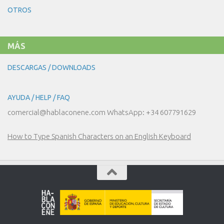
NUESTRO
OTROS
DÍA
A
DÍA
MÁS
DESCARGAS / DOWNLOADS
AYUDA / HELP / FAQ
comercial@hablaconene.com WhatsApp: +34 607791629
How to Type Spanish Characters on an English Keyboard