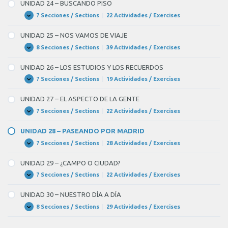
–
UNIDAD 24 – BUSCANDO PISO
UNA
ENTREVISTA
7 Secciones / Sections
|
22 Actividades / Exercises
UNIDAD
Expandir
DE
24
TRABAJO
–
UNIDAD 25 – NOS VAMOS DE VIAJE
BUSCANDO
PISO
8 Secciones / Sections
|
39 Actividades / Exercises
UNIDAD
Expandir
25
–
UNIDAD 26 – LOS ESTUDIOS Y LOS RECUERDOS
NOS
VAMOS
7 Secciones / Sections
|
19 Actividades / Exercises
UNIDAD
Expandir
DE
26
VIAJE
–
UNIDAD 27 – EL ASPECTO DE LA GENTE
LOS
ESTUDIOS
7 Secciones / Sections
|
22 Actividades / Exercises
UNIDAD
Expandir
Y
27
LOS
–
UNIDAD 28 – PASEANDO POR MADRID
RECUERDOS
EL
ASPECTO
7 Secciones / Sections
|
28 Actividades / Exercises
UNIDAD
Expandir
DE
28
LA
–
UNIDAD 29 – ¿CAMPO O CIUDAD?
GENTE
PASEANDO
POR
7 Secciones / Sections
|
22 Actividades / Exercises
UNIDAD
Expandir
MADRID
29
–
UNIDAD 30 – NUESTRO DÍA A DÍA
¿CAMPO
O
8 Secciones / Sections
|
29 Actividades / Exercises
UNIDAD
Expandir
CIUDAD?
30
–