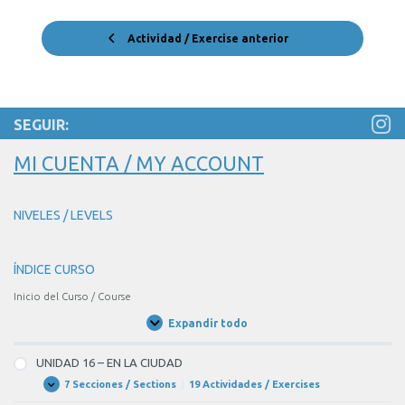
Actividad / Exercise anterior
SEGUIR:
MI CUENTA / MY ACCOUNT
NIVELES / LEVELS
ÍNDICE CURSO
Inicio del Curso / Course
Expandir todo
Unidades
/
Units
UNIDAD 16 – EN LA CIUDAD
7 Secciones / Sections
|
19 Actividades / Exercises
UNIDAD
Expandir
16