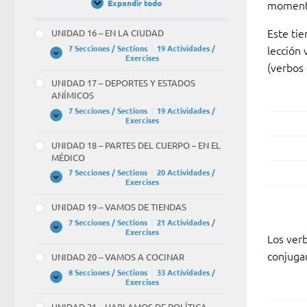
Expandir todo
momento
Unidades
/
Units
Este ti
UNIDAD 16 – EN LA CIUDAD
lección 
7 Secciones / Sections
|
19 Actividades /
UNIDAD
Expandir
Exercises
(verbos
16
–
UNIDAD 17 – DEPORTES Y ESTADOS
EN
ANÍMICOS
LA
CIUDAD
7 Secciones / Sections
|
19 Actividades /
UNIDAD
Expandir
Exercises
17
–
UNIDAD 18 – PARTES DEL CUERPO – EN EL
DEPORTES
MÉDICO
Y
ESTADOS
7 Secciones / Sections
|
20 Actividades /
ANÍMICOS
UNIDAD
Expandir
Exercises
18
–
UNIDAD 19 – VAMOS DE TIENDAS
PARTES
DEL
7 Secciones / Sections
|
21 Actividades /
CUERPO
UNIDAD
Expandir
Exercises
Los verb
–
19
EN
–
conjuga
UNIDAD 20 – VAMOS A COCINAR
EL
VAMOS
MÉDICO
DE
8 Secciones / Sections
|
33 Actividades /
TIENDAS
UNIDAD
Expandir
Exercises
20
–
UNIDAD 21 – HABLAMOS DE POLÍTICA