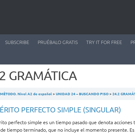
SUBSCRIBE
PRUÉBALO GRATIS
TRY IT FOR FREE
P
.2 GRAMÁTICA
ÉTODO. Nivel A2 de español
UNIDAD 24 – BUSCANDO PISO
24.2 GRAMÁ
ÉRITO PERFECTO SIMPLE (SINGULAR)
érito perfecto simple es un tiempo pasado que denota acciones
 de tiempo terminado, que no incluye el momento presente. Es d