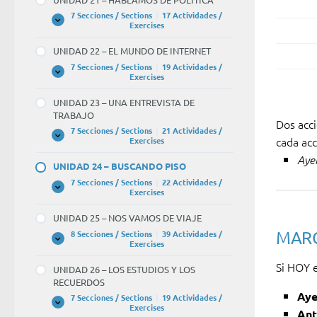
VAMOS
A
7 Secciones / Sections
|
17 Actividades /
COCINAR
UNIDAD
Expandir
Exercises
21
–
UNIDAD 22 – EL MUNDO DE INTERNET
HABLAMOS
DE
7 Secciones / Sections
|
19 Actividades /
POLÍTICA
UNIDAD
Expandir
Exercises
22
–
UNIDAD 23 – UNA ENTREVISTA DE
EL
TRABAJO
MUNDO
Dos acc
DE
7 Secciones / Sections
|
21 Actividades /
INTERNET
UNIDAD
Expandir
cada acc
Exercises
23
Ayer
–
UNIDAD 24 – BUSCANDO PISO
UNA
ENTREVISTA
7 Secciones / Sections
|
22 Actividades /
DE
UNIDAD
Expandir
Exercises
TRABAJO
24
–
UNIDAD 25 – NOS VAMOS DE VIAJE
BUSCANDO
PISO
MARC
8 Secciones / Sections
|
39 Actividades /
UNIDAD
Expandir
Exercises
25
–
Si HOY 
UNIDAD 26 – LOS ESTUDIOS Y LOS
NOS
RECUERDOS
VAMOS
DE
Aye
7 Secciones / Sections
|
19 Actividades /
VIAJE
UNIDAD
Expandir
Exercises
An
26