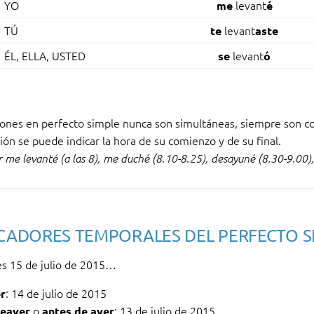
YO
levant
me
é
TÚ
levant
te
aste
ÉL, ELLA, USTED
levant
se
ó
iones en perfecto simple nunca son simultáneas, siempre son co
ión se puede indicar la hora de su comienzo y de su final.
 me levanté (a las 8), me duché (8.10-8.25), desayuné (8.30-9.00
ADORES TEMPORALES DEL PERFECTO S
es 15 de julio de 2015…
: 14 de julio de 2015
r
o
: 13 de julio de 2015
teayer
antes de ayer