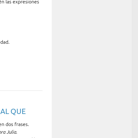
én las expresiones
edad.
UAL QUE
n dos frases.
ra Julia.