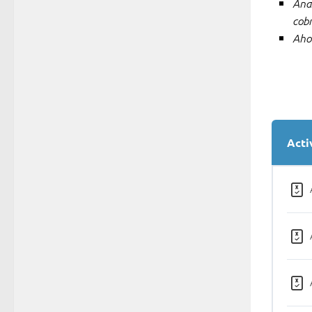
Ana
cob
Aho
Acti