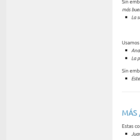
Sin emb
más bu
La s
Usamo
Ana
La 
Sin emb
Est
MÁS 
Estas c
Jua