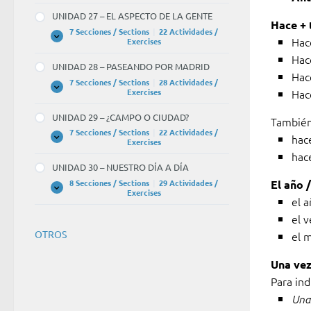
–
UNIDAD 27 – EL ASPECTO DE LA GENTE
LOS
Hace +
ESTUDIOS
7 Secciones / Sections
|
22 Actividades /
Y
Hace
UNIDAD
Expandir
Exercises
LOS
27
Hac
RECUERDOS
–
UNIDAD 28 – PASEANDO POR MADRID
EL
Hac
ASPECTO
7 Secciones / Sections
|
28 Actividades /
DE
UNIDAD
Expandir
Exercises
Hac
LA
28
GENTE
–
UNIDAD 29 – ¿CAMPO O CIUDAD?
También
PASEANDO
POR
7 Secciones / Sections
|
22 Actividades /
hac
MADRID
UNIDAD
Expandir
Exercises
29
hac
–
UNIDAD 30 – NUESTRO DÍA A DÍA
¿CAMPO
O
8 Secciones / Sections
|
29 Actividades /
El año 
CIUDAD?
UNIDAD
Expandir
Exercises
el 
30
–
el 
NUESTRO
DÍA
OTROS
el 
A
DÍA
Una ve
Para in
Una 