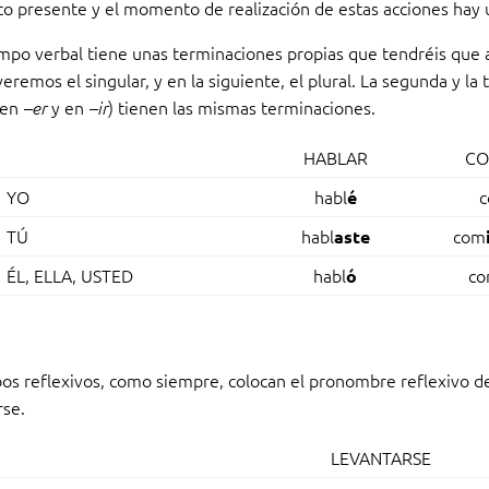
 presente y el momento de realización de estas acciones hay 
empo verbal tiene unas terminaciones propias que tendréis que 
veremos el singular, y en la siguiente, el plural. La segunda y la
 en
y en
) tienen las mismas terminaciones.
–er
–ir
HABLAR
CO
YO
habl
é
TÚ
habl
com
aste
ÉL, ELLA, USTED
habl
c
ó
os reflexivos, como siempre, colocan el pronombre reflexivo de
rse.
LEVANTARSE