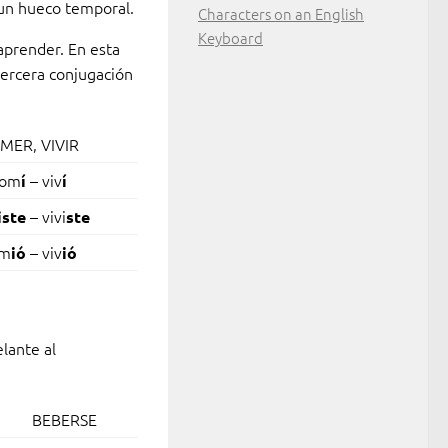
un hueco temporal.
Characters on an English
Keyboard
aprender. En esta
 tercera conjugación
MER, VIVIR
com
– viv
í
í
– vivi
iste
ste
om
– viv
ió
ió
lante al
BEBERSE