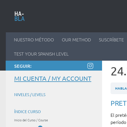
Saltar al contenido
NUESTRO MÉTODO
OUR METHOD
SUSCRÍBETE
TEST YOUR SPANISH LEVEL
SEGUIR:
24
MI CUENTA / MY ACCOUNT
HABLAM
NIVELES / LEVELS
PRET
ÍNDICE CURSO
El pret
Inicio del Curso / Course
período