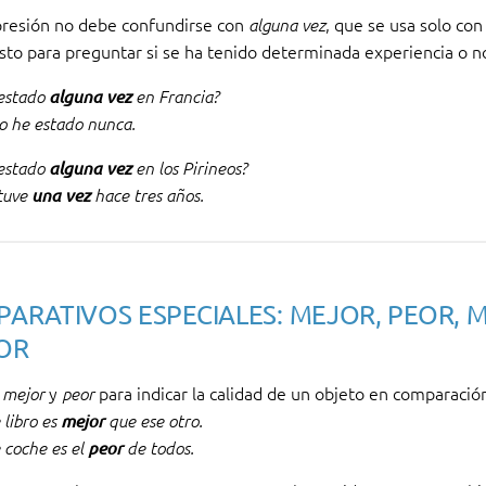
presión no debe confundirse con
, que se usa solo con
alguna vez
to para preguntar si se ha tenido determinada experiencia o n
estado
alguna vez
en Francia?
o he estado nunca.
estado
alguna vez
en los Pirineos?
tuve
una vez
hace tres años.
ARATIVOS ESPECIALES: MEJOR, PEOR, 
OR
s
y
para indicar la calidad de un objeto en comparación
mejor
peor
 libro es
mejor
que ese otro.
 coche es el
peor
de todos.