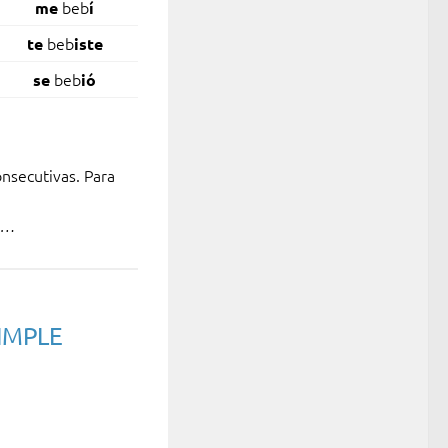
beb
me
í
beb
te
iste
beb
se
ió
nsecutivas. Para
),…
IMPLE