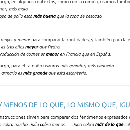
argo, en algunos contextos, como con la comida, usamos tambi
y
eno
más malo.
opa de pollo está
más buena
que la sopa de pescado.
s
y
para comparar la cantidades, y también para la 
mayor
menor
 es tres años
mayor
que Pedro.
.
producción de coches es
menor
en Francia que en España
argo, para el tamaño usamos
y
.
más grande
más pequeño
e armario es
más grande
que esta estantería.
/ MENOS DE LO QUE, LO MISMO QUE, IG
onstrucciones sirven para comparar dos fenómenos expresados e
n cobra mucho. Julia cobra menos. → Juan cobra
más de lo que
cob