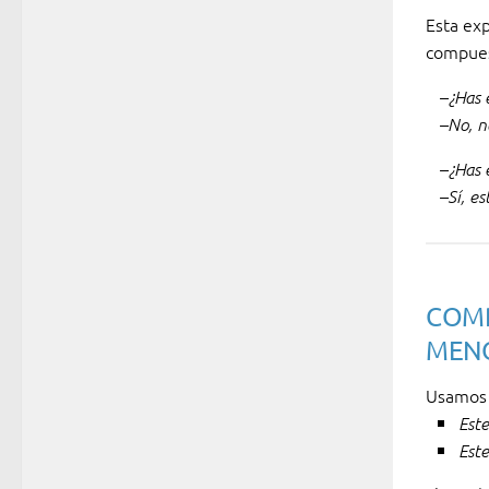
Esta ex
compues
–¿Has 
–No, n
–¿Has 
–Sí, es
COMP
MEN
Usamo
Este
Este