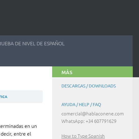
RUEBA DE NIVEL DE ESPAÑOL
MÁS
DESCARGAS / DOWNLOADS
TICA
AYUDA / HELP / FAQ
comercial@hablaconene.com
WhatsApp: +34 607791629
 terminadas en un
ecir, entre el
How to Type Spanish