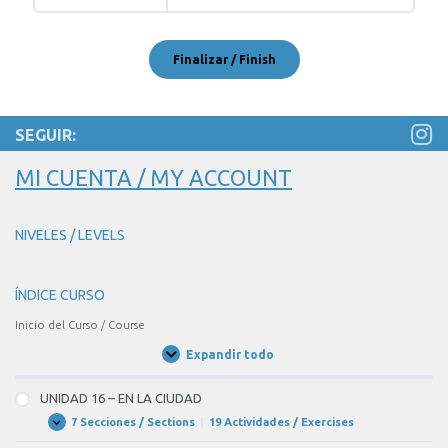
SEGUIR:
MI CUENTA / MY ACCOUNT
NIVELES / LEVELS
ÍNDICE CURSO
Inicio del Curso / Course
Expandir todo
Unidades
/
Units
UNIDAD 16 – EN LA CIUDAD
7 Secciones / Sections
|
19 Actividades / Exercises
UNIDAD
Expandir
16