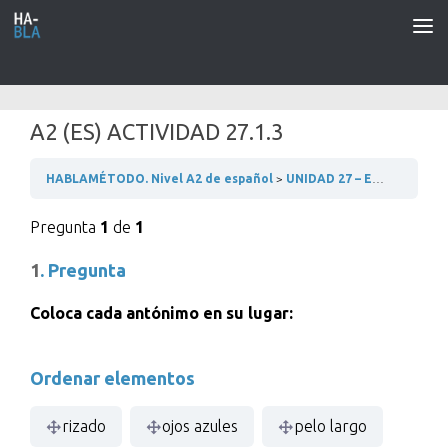
Saltar al contenido
A2 (ES) ACTIVIDAD 27.1.3
HABLAMÉTODO. Nivel A2 de español
UNIDAD 27 – EL ASPECTO DE LA GENTE
Pregunta
1
de
1
1
. Pregunta
Coloca cada antónimo en su lugar:
Ordenar elementos
rizado
ojos azules
pelo largo