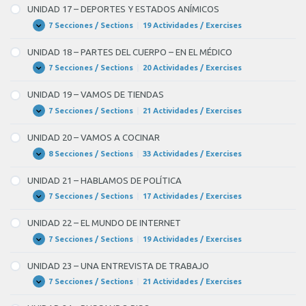
–
UNIDAD 17 – DEPORTES Y ESTADOS ANÍMICOS
EN
LA
7 Secciones / Sections
|
19 Actividades / Exercises
UNIDAD
Expandir
CIUDAD
17
–
UNIDAD 18 – PARTES DEL CUERPO – EN EL MÉDICO
DEPORTES
Y
7 Secciones / Sections
|
20 Actividades / Exercises
UNIDAD
Expandir
ESTADOS
18
ANÍMICOS
–
UNIDAD 19 – VAMOS DE TIENDAS
PARTES
DEL
7 Secciones / Sections
|
21 Actividades / Exercises
UNIDAD
Expandir
CUERPO
19
–
–
UNIDAD 20 – VAMOS A COCINAR
EN
VAMOS
EL
DE
8 Secciones / Sections
|
33 Actividades / Exercises
UNIDAD
Expandir
MÉDICO
TIENDAS
20
–
UNIDAD 21 – HABLAMOS DE POLÍTICA
VAMOS
A
7 Secciones / Sections
|
17 Actividades / Exercises
UNIDAD
Expandir
COCINAR
21
–
UNIDAD 22 – EL MUNDO DE INTERNET
HABLAMOS
DE
7 Secciones / Sections
|
19 Actividades / Exercises
UNIDAD
Expandir
POLÍTICA
22
–
UNIDAD 23 – UNA ENTREVISTA DE TRABAJO
EL
MUNDO
7 Secciones / Sections
|
21 Actividades / Exercises
UNIDAD
Expandir
DE
23
INTERNET
–