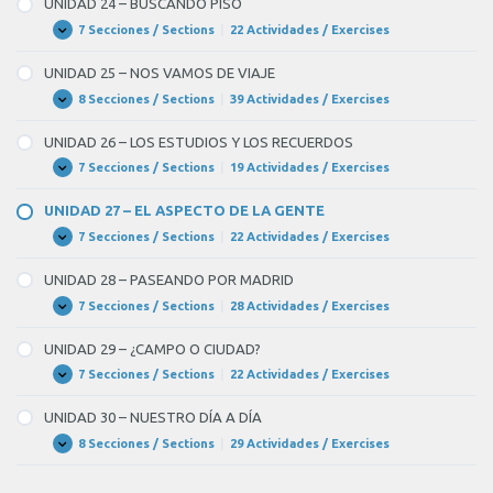
UNIDAD 24 – BUSCANDO PISO
UNA
ENTREVISTA
7 Secciones / Sections
|
22 Actividades / Exercises
UNIDAD
Expandir
DE
24
TRABAJO
–
UNIDAD 25 – NOS VAMOS DE VIAJE
BUSCANDO
PISO
8 Secciones / Sections
|
39 Actividades / Exercises
UNIDAD
Expandir
25
–
UNIDAD 26 – LOS ESTUDIOS Y LOS RECUERDOS
NOS
VAMOS
7 Secciones / Sections
|
19 Actividades / Exercises
UNIDAD
Expandir
DE
26
VIAJE
–
UNIDAD 27 – EL ASPECTO DE LA GENTE
LOS
ESTUDIOS
7 Secciones / Sections
|
22 Actividades / Exercises
UNIDAD
Expandir
Y
27
LOS
–
UNIDAD 28 – PASEANDO POR MADRID
RECUERDOS
EL
ASPECTO
7 Secciones / Sections
|
28 Actividades / Exercises
UNIDAD
Expandir
DE
28
LA
–
UNIDAD 29 – ¿CAMPO O CIUDAD?
GENTE
PASEANDO
POR
7 Secciones / Sections
|
22 Actividades / Exercises
UNIDAD
Expandir
MADRID
29
–
UNIDAD 30 – NUESTRO DÍA A DÍA
¿CAMPO
O
8 Secciones / Sections
|
29 Actividades / Exercises
UNIDAD
Expandir
CIUDAD?
30
–