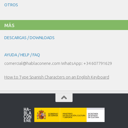
NUESTRO
OTROS
DÍA
A
DÍA
MÁS
DESCARGAS / DOWNLOADS
AYUDA / HELP / FAQ
comercial@hablaconene.com WhatsApp: +34 607791629
How to Type Spanish Characters on an English Keyboard