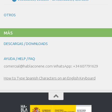
UNIDAD
Expandir
CIUDAD?
30
–
NUESTRO
OTROS
DÍA
A
DÍA
MÁS
DESCARGAS / DOWNLOADS
AYUDA / HELP / FAQ
comercial@hablaconene.com WhatsApp: +34 607791629
How to Type Spanish Characters on an English Keyboard