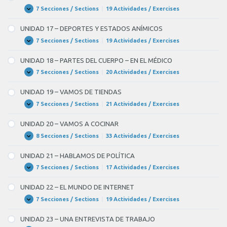
7 Secciones / Sections
|
19 Actividades / Exercises
UNIDAD
Expandir
16
–
UNIDAD 17 – DEPORTES Y ESTADOS ANÍMICOS
EN
LA
7 Secciones / Sections
|
19 Actividades / Exercises
UNIDAD
Expandir
CIUDAD
17
–
UNIDAD 18 – PARTES DEL CUERPO – EN EL MÉDICO
DEPORTES
Y
7 Secciones / Sections
|
20 Actividades / Exercises
UNIDAD
Expandir
ESTADOS
18
ANÍMICOS
–
UNIDAD 19 – VAMOS DE TIENDAS
PARTES
DEL
7 Secciones / Sections
|
21 Actividades / Exercises
UNIDAD
Expandir
CUERPO
19
–
–
UNIDAD 20 – VAMOS A COCINAR
EN
VAMOS
EL
DE
8 Secciones / Sections
|
33 Actividades / Exercises
UNIDAD
Expandir
MÉDICO
TIENDAS
20
–
UNIDAD 21 – HABLAMOS DE POLÍTICA
VAMOS
A
7 Secciones / Sections
|
17 Actividades / Exercises
UNIDAD
Expandir
COCINAR
21
–
UNIDAD 22 – EL MUNDO DE INTERNET
HABLAMOS
DE
7 Secciones / Sections
|
19 Actividades / Exercises
UNIDAD
Expandir
POLÍTICA
22
–
UNIDAD 23 – UNA ENTREVISTA DE TRABAJO
EL