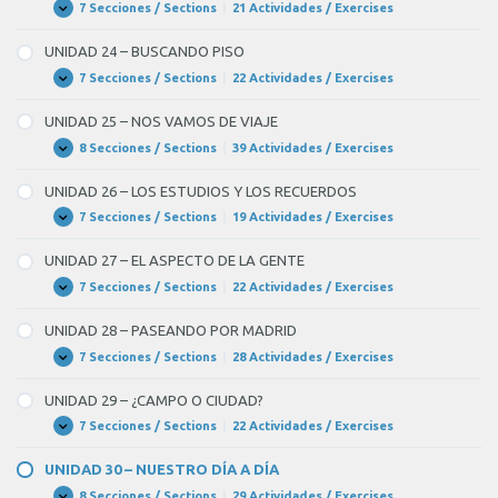
MUNDO
7 Secciones / Sections
|
21 Actividades / Exercises
UNIDAD
Expandir
DE
23
INTERNET
–
UNIDAD 24 – BUSCANDO PISO
UNA
ENTREVISTA
7 Secciones / Sections
|
22 Actividades / Exercises
UNIDAD
Expandir
DE
24
TRABAJO
–
UNIDAD 25 – NOS VAMOS DE VIAJE
BUSCANDO
PISO
8 Secciones / Sections
|
39 Actividades / Exercises
UNIDAD
Expandir
25
–
UNIDAD 26 – LOS ESTUDIOS Y LOS RECUERDOS
NOS
VAMOS
7 Secciones / Sections
|
19 Actividades / Exercises
UNIDAD
Expandir
DE
26
VIAJE
–
UNIDAD 27 – EL ASPECTO DE LA GENTE
LOS
ESTUDIOS
7 Secciones / Sections
|
22 Actividades / Exercises
UNIDAD
Expandir
Y
27
LOS
–
UNIDAD 28 – PASEANDO POR MADRID
RECUERDOS
EL
ASPECTO
7 Secciones / Sections
|
28 Actividades / Exercises
UNIDAD
Expandir
DE
28
LA
–
UNIDAD 29 – ¿CAMPO O CIUDAD?
GENTE
PASEANDO
POR
7 Secciones / Sections
|
22 Actividades / Exercises
UNIDAD
Expandir
MADRID
29
–
UNIDAD 30 – NUESTRO DÍA A DÍA
¿CAMPO
O
8 Secciones / Sections
|
29 Actividades / Exercises