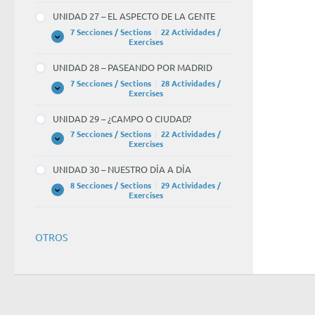
–
de
UNIDAD 27 – EL ASPECTO DE LA GENTE
LOS
Jav
ESTUDIOS
7 Secciones / Sections
|
22 Actividades /
Y
UNIDAD
Expandir
Exercises
es
LOS
27
RECUERDOS
–
mu
UNIDAD 28 – PASEANDO POR MADRID
EL
tra
ASPECTO
7 Secciones / Sections
|
28 Actividades /
DE
UNIDAD
Expandir
Exercises
→
LA
28
GENTE
–
BL
UNIDAD 29 – ¿CAMPO O CIUDAD?
PASEANDO
POR
4
7 Secciones / Sections
|
22 Actividades /
MADRID
UNIDAD
Expandir
Exercises
of
29
–
4.
UNIDAD 30 – NUESTRO DÍA A DÍA
¿CAMPO
O
8 Secciones / Sections
|
29 Actividades /
CIUDAD?
UNIDAD
Expandir
Exercises
30
–
NUESTRO
DÍA
OTROS
A
DÍA