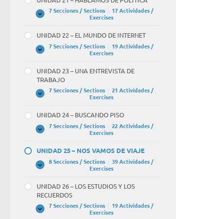
VAMOS
BL
A
7 Secciones / Sections
|
17 Actividades /
COCINAR
UNIDAD
Expandir
Exercises
2
21
of
–
UNIDAD 22 – EL MUNDO DE INTERNET
HABLAMOS
4.
DE
7 Secciones / Sections
|
19 Actividades /
POLÍTICA
UNIDAD
Expandir
Exercises
Las
22
–
he
UNIDAD 23 – UNA ENTREVISTA DE
EL
de
TRABAJO
MUNDO
DE
7 Secciones / Sections
|
21 Actividades /
Jua
INTERNET
UNIDAD
Expandir
Exercises
23
son
–
UNIDAD 24 – BUSCANDO PISO
mu
UNA
ENTREVISTA
7 Secciones / Sections
|
22 Actividades /
sim
DE
UNIDAD
Expandir
Exercises
TRABAJO
24
→
–
UNIDAD 25 – NOS VAMOS DE VIAJE
BL
BUSCANDO
PISO
8 Secciones / Sections
|
39 Actividades /
3
UNIDAD
Expandir
Exercises
25
of
–
UNIDAD 26 – LOS ESTUDIOS Y LOS
NOS
4.
RECUERDOS
VAMOS
La
DE
7 Secciones / Sections
|
19 Actividades /
VIAJE
UNIDAD
Expandir
Exercises
tía
26