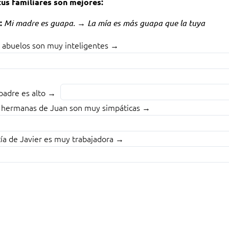
tus familiares son mejores:
:
Mi madre es guapa. → La mía es más guapa que la tuya
Fill
 abuelos son muy inteligentes →
elos
in
the
y
blank
Fill
padre es alto →
eligentes
1
in
Fill
 hermanas de Juan son muy simpáticas →
of
the
in
ANK
4
blank
the
Fill
tía de Javier es muy trabajadora →
2
blank
in
of
3
the
4
of
blank
4
re
4
of
o
4