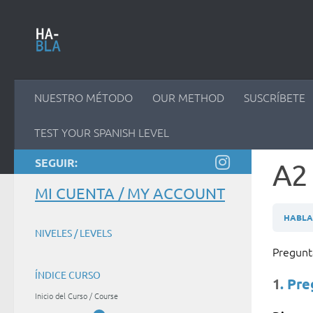
Saltar al contenido
NUESTRO MÉTODO
OUR METHOD
SUSCRÍBETE
TEST YOUR SPANISH LEVEL
SEGUIR:
A2
MI CUENTA / MY ACCOUNT
HABLAM
NIVELES / LEVELS
Pregun
ÍNDICE CURSO
1
. Pr
Inicio del Curso / Course