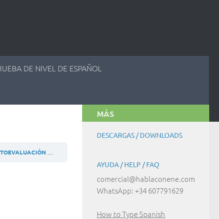
RUEBA DE NIVEL DE ESPAÑOL
MÁS
DESCARGAS / DOWNLOADS
AUTOEVALUACIÓN
A2 (ES) ACTIVIDAD 25.8.12
AYUDA / HELP / FAQ
comercial@hablaconene.com
WhatsApp: +34 607791629
How to Type Spanish