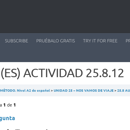
SUBSCRIBE
PRUÉBALO GRATIS
TRY IT FOR FREE
P
 (ES) ACTIVIDAD 25.8.12
ÉTODO. Nivel A2 de español
UNIDAD 25 – NOS VAMOS DE VIAJE
25.8 
ta
de
1
1
egunta