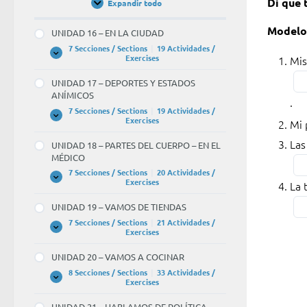
Di que 
Expandir todo
Unidades
/
Units
Modelo
UNIDAD 16 – EN LA CIUDAD
7 Secciones / Sections
|
19 Actividades /
UNIDAD
Expandir
Mis
Exercises
Mis
16
abu
–
UNIDAD 17 – DEPORTES Y ESTADOS
EN
son
ANÍMICOS
LA
.
CIUDAD
mu
7 Secciones / Sections
|
19 Actividades /
UNIDAD
Expandir
Exercises
Mi 
int
17
–
Las
→
UNIDAD 18 – PARTES DEL CUERPO – EN EL
DEPORTES
MÉDICO
Y
BL
ESTADOS
7 Secciones / Sections
|
20 Actividades /
ANÍMICOS
1
UNIDAD
Expandir
Exercises
La 
18
of
–
UNIDAD 19 – VAMOS DE TIENDAS
PARTES
4.
DEL
7 Secciones / Sections
|
21 Actividades /
CUERPO
Mi
UNIDAD
Expandir
Exercises
–
19
pad
EN
–
UNIDAD 20 – VAMOS A COCINAR
EL
VAMOS
es
MÉDICO
DE
8 Secciones / Sections
|
33 Actividades /
TIENDAS
alt
UNIDAD
Expandir
Exercises
20
→
–
UNIDAD 21 – HABLAMOS DE POLÍTICA