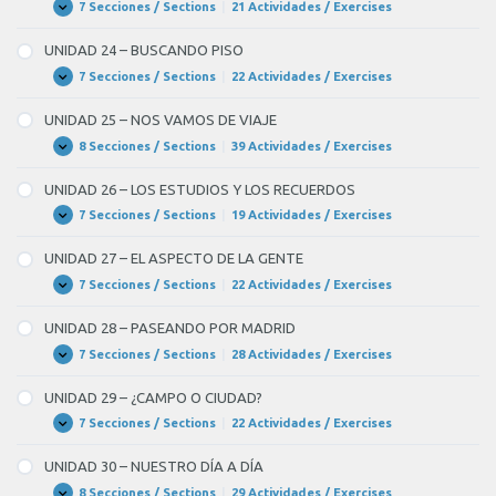
MUNDO
7 Secciones / Sections
|
21 Actividades / Exercises
UNIDAD
Expandir
DE
23
INTERNET
–
UNIDAD 24 – BUSCANDO PISO
UNA
ENTREVISTA
7 Secciones / Sections
|
22 Actividades / Exercises
UNIDAD
Expandir
DE
24
TRABAJO
–
UNIDAD 25 – NOS VAMOS DE VIAJE
BUSCANDO
PISO
8 Secciones / Sections
|
39 Actividades / Exercises
UNIDAD
Expandir
25
–
UNIDAD 26 – LOS ESTUDIOS Y LOS RECUERDOS
NOS
VAMOS
7 Secciones / Sections
|
19 Actividades / Exercises
UNIDAD
Expandir
DE
26
VIAJE
–
UNIDAD 27 – EL ASPECTO DE LA GENTE
LOS
ESTUDIOS
7 Secciones / Sections
|
22 Actividades / Exercises
UNIDAD
Expandir
Y
27
LOS
–
UNIDAD 28 – PASEANDO POR MADRID
RECUERDOS
EL
ASPECTO
7 Secciones / Sections
|
28 Actividades / Exercises
UNIDAD
Expandir
DE
28
LA
–
UNIDAD 29 – ¿CAMPO O CIUDAD?
GENTE
PASEANDO
POR
7 Secciones / Sections
|
22 Actividades / Exercises
UNIDAD
Expandir
MADRID
29
–
UNIDAD 30 – NUESTRO DÍA A DÍA
¿CAMPO
O
8 Secciones / Sections
|
29 Actividades / Exercises