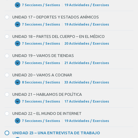
7 Secciones / Sections
|
19 Actividades / Exercises
UNIDAD
Expandir
16
–
UNIDAD 17 – DEPORTES Y ESTADOS ANÍMICOS
EN
LA
7 Secciones / Sections
|
19 Actividades / Exercises
UNIDAD
Expandir
CIUDAD
17
–
UNIDAD 18 – PARTES DEL CUERPO – EN EL MÉDICO
DEPORTES
Y
7 Secciones / Sections
|
20 Actividades / Exercises
UNIDAD
Expandir
ESTADOS
18
ANÍMICOS
–
UNIDAD 19 – VAMOS DE TIENDAS
PARTES
DEL
7 Secciones / Sections
|
21 Actividades / Exercises
UNIDAD
Expandir
CUERPO
19
–
–
UNIDAD 20 – VAMOS A COCINAR
EN
VAMOS
EL
DE
8 Secciones / Sections
|
33 Actividades / Exercises
UNIDAD
Expandir
MÉDICO
TIENDAS
20
–
UNIDAD 21 – HABLAMOS DE POLÍTICA
VAMOS
A
7 Secciones / Sections
|
17 Actividades / Exercises
UNIDAD
Expandir
COCINAR
21
–
UNIDAD 22 – EL MUNDO DE INTERNET
HABLAMOS
DE
7 Secciones / Sections
|
19 Actividades / Exercises
UNIDAD
Expandir
POLÍTICA
22
–
UNIDAD 23 – UNA ENTREVISTA DE TRABAJO
EL