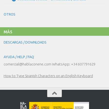
UNIDAD
Expandir
CIUDAD?
30
–
NUESTRO
OTROS
DÍA
A
DÍA
MÁS
DESCARGAS / DOWNLOADS
AYUDA / HELP / FAQ
comercial@hablaconene.com WhatsApp: +34 607791629
How to Type Spanish Characters on an English Keyboard