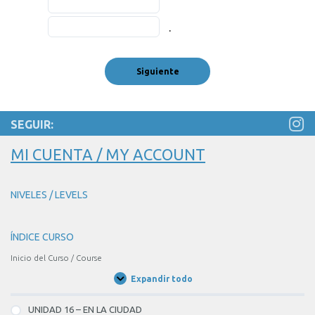
1
the
the
in
of
blank
.
blank
the
3
1
2
blank
y
of
of
3
BLANK
3
3
of
2
3
of
SEGUIR:
3
BLANK
MI CUENTA / MY ACCOUNT
3
of
NIVELES / LEVELS
3.
ÍNDICE CURSO
Inicio del Curso / Course
Expandir todo
Unidades
/
Units
UNIDAD 16 – EN LA CIUDAD