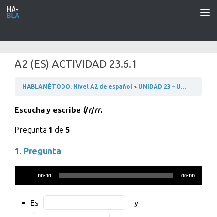
Saltar al contenido
A2 (ES) ACTIVIDAD 23.6.1
HABLAMÉTODO. Nivel A2 de español
UNIDAD 23 – UNA ENTREVISTA DE TRABAJO
Escucha y escribe
l
/
r
/
rr
.
Pregunta
1
de
5
1
. Pregunta
Reproductor
00:00
00:00
de
audio
Es
Fill
Fill
Es
y
BLANK
in
in
Fill