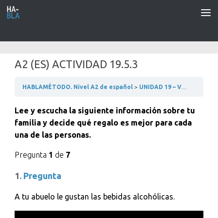
Saltar al contenido
A2 (ES) ACTIVIDAD 19.5.3
HABLAMÉTODO. Nivel A2 de español
UNIDAD 19 – VAMOS DE TIENDAS
Lee y escucha la siguiente información sobre tu
familia y decide qué regalo es mejor para cada
una de las personas.
Pregunta
1
de
7
1
. Pregunta
A tu abuelo le gustan las bebidas alcohólicas.
Reproductor