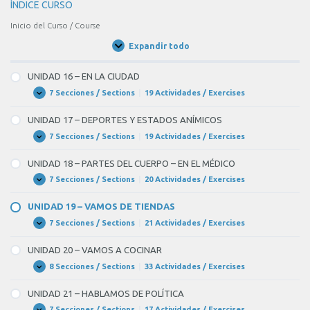
ÍNDICE CURSO
Inicio del Curso / Course
Expandir todo
Unidades
/
Units
UNIDAD 16 – EN LA CIUDAD
7 Secciones / Sections
|
19 Actividades / Exercises
UNIDAD
Expandir
16
–
UNIDAD 17 – DEPORTES Y ESTADOS ANÍMICOS
EN
LA
7 Secciones / Sections
|
19 Actividades / Exercises
UNIDAD
Expandir
CIUDAD
17
–
UNIDAD 18 – PARTES DEL CUERPO – EN EL MÉDICO
DEPORTES
Y
7 Secciones / Sections
|
20 Actividades / Exercises
UNIDAD
Expandir
ESTADOS
18
ANÍMICOS
–
UNIDAD 19 – VAMOS DE TIENDAS
PARTES
DEL
7 Secciones / Sections
|
21 Actividades / Exercises
UNIDAD
Expandir
CUERPO
19
–
–
UNIDAD 20 – VAMOS A COCINAR
EN
VAMOS
EL
DE
8 Secciones / Sections
|
33 Actividades / Exercises
UNIDAD
Expandir
MÉDICO
TIENDAS
20
–
UNIDAD 21 – HABLAMOS DE POLÍTICA
VAMOS
A
7 Secciones / Sections
|
17 Actividades / Exercises