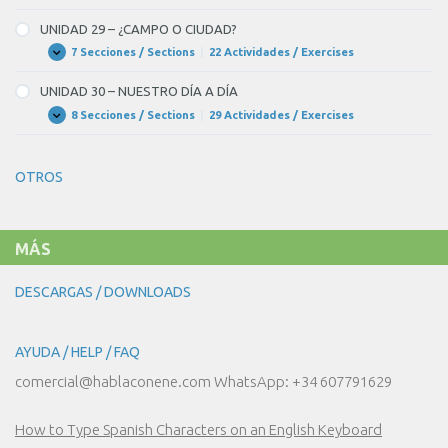
DE
28
LA
–
UNIDAD 29 – ¿CAMPO O CIUDAD?
GENTE
PASEANDO
POR
7 Secciones / Sections
|
22 Actividades / Exercises
UNIDAD
Expandir
MADRID
29
–
UNIDAD 30 – NUESTRO DÍA A DÍA
¿CAMPO
O
8 Secciones / Sections
|
29 Actividades / Exercises
UNIDAD
Expandir
CIUDAD?
30
–
NUESTRO
OTROS
DÍA
A
DÍA
MÁS
DESCARGAS / DOWNLOADS
AYUDA / HELP / FAQ
comercial@hablaconene.com WhatsApp: +34 607791629
How to Type Spanish Characters on an English Keyboard