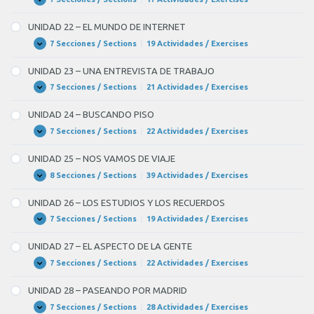
UNIDAD
Expandir
COCINAR
21
–
UNIDAD 22 – EL MUNDO DE INTERNET
HABLAMOS
DE
7 Secciones / Sections
|
19 Actividades / Exercises
UNIDAD
Expandir
POLÍTICA
22
–
UNIDAD 23 – UNA ENTREVISTA DE TRABAJO
EL
MUNDO
7 Secciones / Sections
|
21 Actividades / Exercises
UNIDAD
Expandir
DE
23
INTERNET
–
UNIDAD 24 – BUSCANDO PISO
UNA
ENTREVISTA
7 Secciones / Sections
|
22 Actividades / Exercises
UNIDAD
Expandir
DE
24
TRABAJO
–
UNIDAD 25 – NOS VAMOS DE VIAJE
BUSCANDO
PISO
8 Secciones / Sections
|
39 Actividades / Exercises
UNIDAD
Expandir
25
–
UNIDAD 26 – LOS ESTUDIOS Y LOS RECUERDOS
NOS
VAMOS
7 Secciones / Sections
|
19 Actividades / Exercises
UNIDAD
Expandir
DE
26
VIAJE
–
UNIDAD 27 – EL ASPECTO DE LA GENTE
LOS
ESTUDIOS
7 Secciones / Sections
|
22 Actividades / Exercises
UNIDAD
Expandir
Y
27
LOS
–
UNIDAD 28 – PASEANDO POR MADRID
RECUERDOS
EL
ASPECTO
7 Secciones / Sections
|
28 Actividades / Exercises
UNIDAD
Expandir