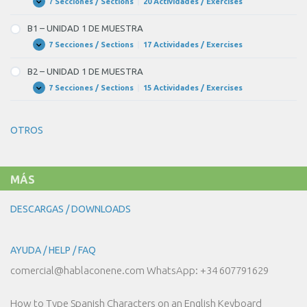
DE
7 Secciones / Sections
|
20 Actividades / Exercises
A2
Expandir
MUESTRA
–
SAMPLE
B1 – UNIDAD 1 DE MUESTRA
UNIT
16
7 Secciones / Sections
|
17 Actividades / Exercises
B1
Expandir
–
UNIDAD
B2 – UNIDAD 1 DE MUESTRA
1
DE
7 Secciones / Sections
|
15 Actividades / Exercises
B2
Expandir
MUESTRA
–
UNIDAD
1
OTROS
DE
MUESTRA
MÁS
DESCARGAS / DOWNLOADS
AYUDA / HELP / FAQ
comercial@hablaconene.com WhatsApp: +34 607791629
How to Type Spanish Characters on an English Keyboard