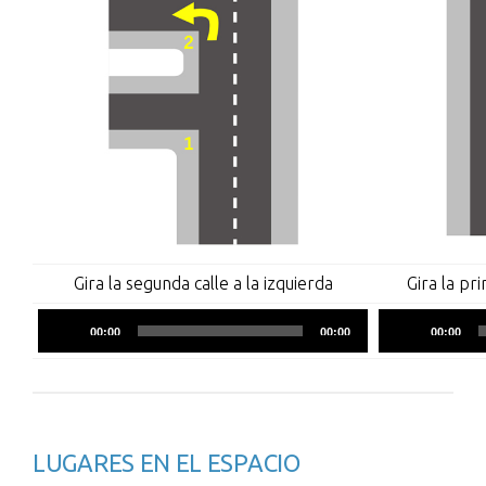
Gira la segunda calle a la izquierda
Gira la pr
Reproductor
00:00
00:00
00:00
de
audio
LUGARES EN EL ESPACIO