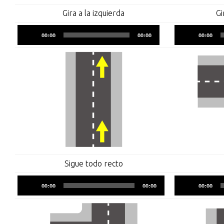
Gira a la izquierda
Gi
Reproductor
00:00
00:00
00:00
de
audio
Sigue todo recto
Reproductor
00:00
00:00
00:00
de
audio