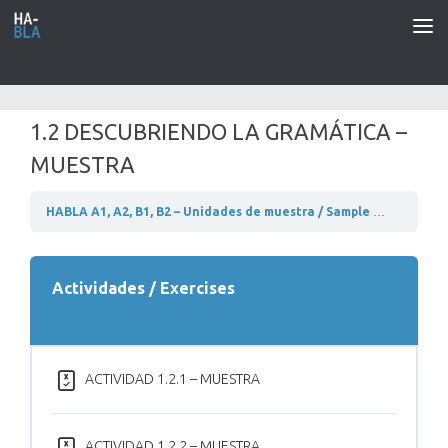
Saltar al contenido
1.2 DESCUBRIENDO LA GRAMÁTICA –
MUESTRA
HABLA A1, A2, B1, B2 – Unidades de muestra / Sample units
B1 –
Actividades / Exercises
ACTIVIDAD 1.2.1 – MUESTRA
ACTIVIDAD 1.2.2 – MUESTRA