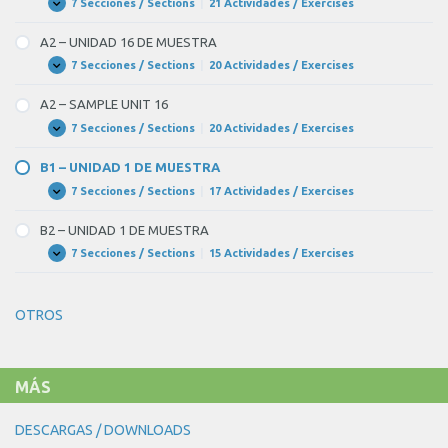
3
7 Secciones / Sections
|
21 Actividades / Exercises
A1
Expandir
–
UNIDAD
A2 – UNIDAD 16 DE MUESTRA
3
DE
7 Secciones / Sections
|
20 Actividades / Exercises
A2
Expandir
MUESTRA
–
UNIDAD
A2 – SAMPLE UNIT 16
16
DE
7 Secciones / Sections
|
20 Actividades / Exercises
A2
Expandir
MUESTRA
–
SAMPLE
B1 – UNIDAD 1 DE MUESTRA
UNIT
16
7 Secciones / Sections
|
17 Actividades / Exercises
B1
Expandir
–
UNIDAD
B2 – UNIDAD 1 DE MUESTRA
1
DE
7 Secciones / Sections
|
15 Actividades / Exercises
B2
Expandir
MUESTRA
–
UNIDAD
1
OTROS
DE
MUESTRA
MÁS
DESCARGAS / DOWNLOADS