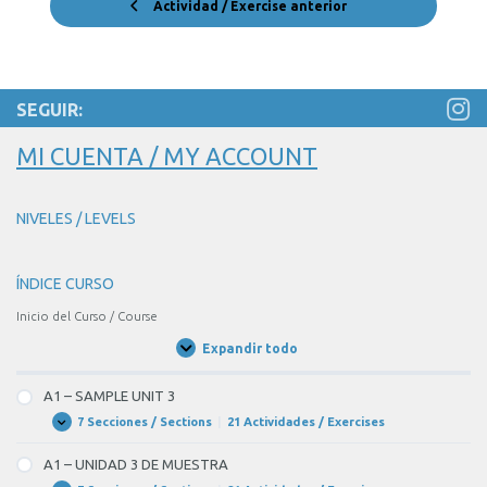
Actividad / Exercise anterior
SEGUIR:
MI CUENTA / MY ACCOUNT
NIVELES / LEVELS
ÍNDICE CURSO
Inicio del Curso / Course
Expandir todo
Unidades
/
Units
A1 – SAMPLE UNIT 3
7 Secciones / Sections
|
21 Actividades / Exercises
A1
Expandir
–
SAMPLE
A1 – UNIDAD 3 DE MUESTRA
UNIT