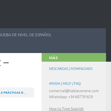
RUEBA DE NIVEL DE ESPAÑOL
MÁS
 –
DESCARGAS / DOWNLOADS
AYUDA / HELP / FAQ
comercial@hablaconene.com
PRÁCTICAS DE COMUNICACIÓN / SPEAKING AND COMPREHENSION – SAMPLE
WhatsApp: +34 607791629
How to Type Spanish