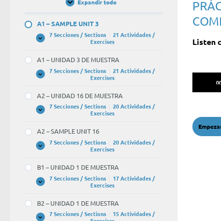
Expandir todo
PRÁC
Unidades
/
COM
Units
A1 – SAMPLE UNIT 3
7 Secciones / Sections
|
21 Actividades /
Listen 
A1
Expandir
Exercises
–
SAMPLE
A1 – UNIDAD 3 DE MUESTRA
UNIT
3
7 Secciones / Sections
|
21 Actividades /
Reprodu
A1
Expandir
Exercises
–
0
de
UNIDAD
A2 – UNIDAD 16 DE MUESTRA
3
audio
DE
7 Secciones / Sections
|
20 Actividades /
MUESTRA
A2
Expandir
Exercises
–
UNIDAD
A2 – SAMPLE UNIT 16
16
DE
7 Secciones / Sections
|
20 Actividades /
MUESTRA
A2
Expandir
Exercises
–
SAMPLE
B1 – UNIDAD 1 DE MUESTRA
UNIT
16
7 Secciones / Sections
|
17 Actividades /
B1
Expandir
Exercises
–
UNIDAD
B2 – UNIDAD 1 DE MUESTRA
1
DE
7 Secciones / Sections
|
15 Actividades /
MUESTRA
B2
Expandir
Exercises