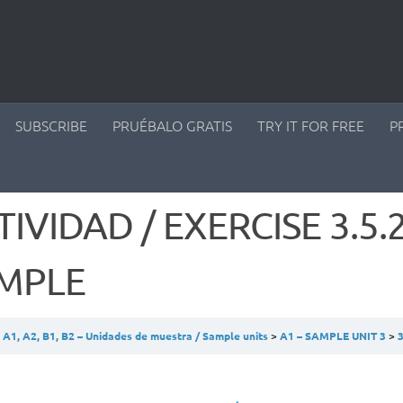
SUBSCRIBE
PRUÉBALO GRATIS
TRY IT FOR FREE
P
IVIDAD / EXERCISE 3.5.2
MPLE
A1, A2, B1, B2 – Unidades de muestra / Sample units
A1 – SAMPLE UNIT 3
3.5 