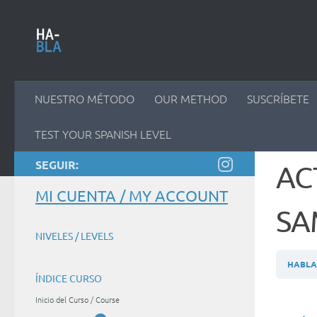
Saltar al contenido
NUESTRO MÉTODO
OUR METHOD
SUSCRÍBETE
TEST YOUR SPANISH LEVEL
SEGUIR:
ACT
MI CUENTA / MY ACCOUNT
SA
NIVELES / LEVELS
HABLA 
ÍNDICE CURSO
Inicio del Curso / Course