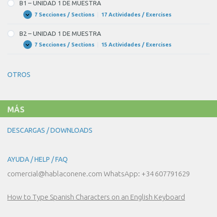
SAMPLE
B1 – UNIDAD 1 DE MUESTRA
UNIT
16
7 Secciones / Sections
|
17 Actividades / Exercises
B1
Expandir
–
UNIDAD
B2 – UNIDAD 1 DE MUESTRA
1
DE
7 Secciones / Sections
|
15 Actividades / Exercises
B2
Expandir
MUESTRA
–
UNIDAD
1
OTROS
DE
MUESTRA
MÁS
DESCARGAS / DOWNLOADS
AYUDA / HELP / FAQ
comercial@hablaconene.com WhatsApp: +34 607791629
How to Type Spanish Characters on an English Keyboard