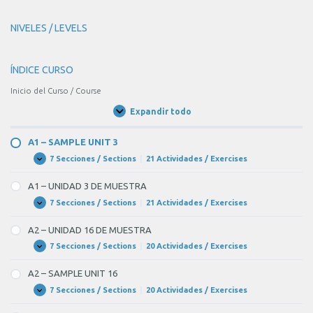
NIVELES / LEVELS
ÍNDICE CURSO
Inicio del Curso / Course
Expandir todo
Unidades
/
Units
A1 – SAMPLE UNIT 3
7 Secciones / Sections
|
21 Actividades / Exercises
A1
Expandir
–
SAMPLE
A1 – UNIDAD 3 DE MUESTRA
UNIT
3
7 Secciones / Sections
|
21 Actividades / Exercises
A1
Expandir
–
UNIDAD
A2 – UNIDAD 16 DE MUESTRA
3
DE
7 Secciones / Sections
|
20 Actividades / Exercises
A2
Expandir
MUESTRA
–
UNIDAD
A2 – SAMPLE UNIT 16
16
DE
7 Secciones / Sections
|
20 Actividades / Exercises
A2
Expandir
MUESTRA
–