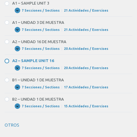
Units
A1 – SAMPLE UNIT 3
7 Secciones / Sections
|
21 Actividades / Exercises
A1
Expandir
–
SAMPLE
A1 – UNIDAD 3 DE MUESTRA
UNIT
3
7 Secciones / Sections
|
21 Actividades / Exercises
A1
Expandir
–
UNIDAD
A2 – UNIDAD 16 DE MUESTRA
3
DE
7 Secciones / Sections
|
20 Actividades / Exercises
A2
Expandir
MUESTRA
–
UNIDAD
A2 – SAMPLE UNIT 16
16
DE
7 Secciones / Sections
|
20 Actividades / Exercises
A2
Expandir
MUESTRA
–
SAMPLE
B1 – UNIDAD 1 DE MUESTRA
UNIT
16
7 Secciones / Sections
|
17 Actividades / Exercises
B1
Expandir
–
UNIDAD
B2 – UNIDAD 1 DE MUESTRA
1
DE
7 Secciones / Sections
|
15 Actividades / Exercises
B2
Expandir
MUESTRA
–
UNIDAD
1
OTROS
DE
MUESTRA