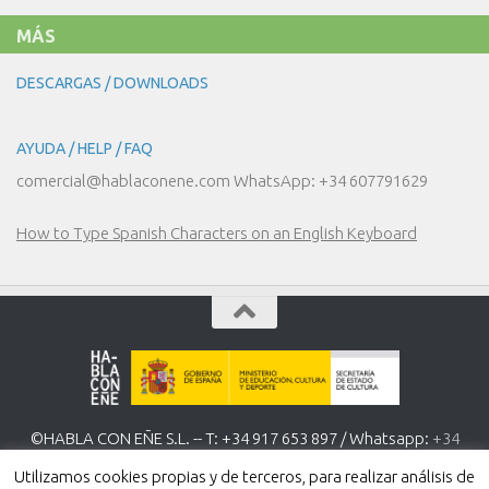
MÁS
DESCARGAS / DOWNLOADS
AYUDA / HELP / FAQ
comercial@hablaconene.com WhatsApp: +34 607791629
How to Type Spanish Characters on an English Keyboard
©HABLA CON EÑE S.L. -- T: +34 917 653 897 / Whatsapp:
+34
607 791 629
www.hablaconene.com
Utilizamos cookies propias y de terceros, para realizar análisis de
Política de Privacidad
-
Política de cookies