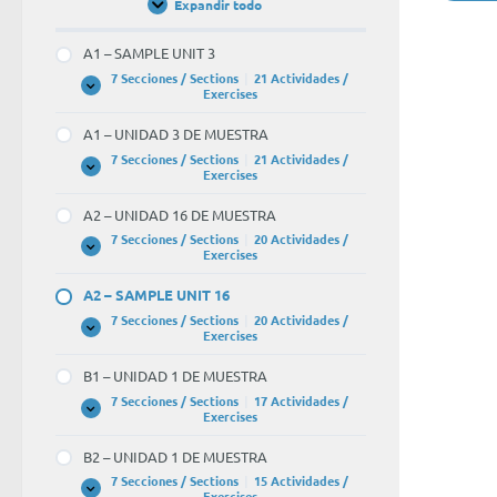
Expandir todo
Unidades
/
Units
A1 – SAMPLE UNIT 3
7 Secciones / Sections
|
21 Actividades /
A1
Expandir
Exercises
–
SAMPLE
A1 – UNIDAD 3 DE MUESTRA
UNIT
3
7 Secciones / Sections
|
21 Actividades /
A1
Expandir
Exercises
–
UNIDAD
A2 – UNIDAD 16 DE MUESTRA
3
DE
7 Secciones / Sections
|
20 Actividades /
MUESTRA
A2
Expandir
Exercises
–
UNIDAD
A2 – SAMPLE UNIT 16
16
DE
7 Secciones / Sections
|
20 Actividades /
MUESTRA
A2
Expandir
Exercises
–
SAMPLE
B1 – UNIDAD 1 DE MUESTRA
UNIT
16
7 Secciones / Sections
|
17 Actividades /
B1
Expandir
Exercises
–
UNIDAD
B2 – UNIDAD 1 DE MUESTRA
1
DE
7 Secciones / Sections
|
15 Actividades /
MUESTRA
B2
Expandir
Exercises