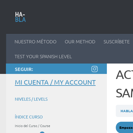
Saltar al contenido
NUESTRO MÉTODO
OUR METHOD
SUSCRÍBETE
TEST YOUR SPANISH LEVEL
SEGUIR:
AC
MI CUENTA / MY ACCOUNT
SA
NIVELES / LEVELS
HABLA 
ÍNDICE CURSO
Inicio del Curso / Course