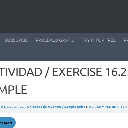
SUBSCRIBE
PRUÉBALO GRATIS
TRY IT FOR FREE
P
TIVIDAD / EXERCISE 16.2.
MPLE
A1, A2, B1, B2 – Unidades de muestra / Sample units
A2 – SAMPLE UNIT 16