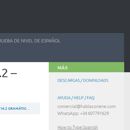
RUEBA DE NIVEL DE ESPAÑOL
MÁS
2 –
DESCARGAS / DOWNLOADS
AYUDA / HELP / FAQ
comercial@hablaconene.com
16.2 GRAMÁTICA / GRAMMAR
ACTIVIDAD / EXERCISE 16.2.2 – SAMPLE
WhatsApp: +34 607791629
How to Type Spanish