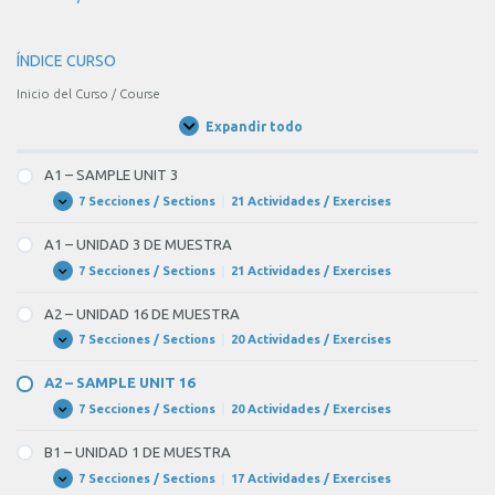
ÍNDICE CURSO
Inicio del Curso / Course
Expandir todo
Unidades
/
Units
A1 – SAMPLE UNIT 3
7 Secciones / Sections
|
21 Actividades / Exercises
A1
Expandir
–
SAMPLE
A1 – UNIDAD 3 DE MUESTRA
UNIT
3
7 Secciones / Sections
|
21 Actividades / Exercises
A1
Expandir
–
UNIDAD
A2 – UNIDAD 16 DE MUESTRA
3
DE
7 Secciones / Sections
|
20 Actividades / Exercises
A2
Expandir
MUESTRA
–
UNIDAD
A2 – SAMPLE UNIT 16
16
DE
7 Secciones / Sections
|
20 Actividades / Exercises
A2
Expandir
MUESTRA
–
SAMPLE
B1 – UNIDAD 1 DE MUESTRA
UNIT
16
7 Secciones / Sections
|
17 Actividades / Exercises
B1
Expandir