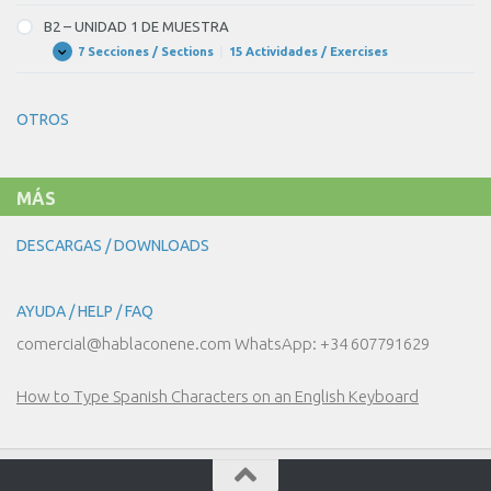
–
UNIDAD
B2 – UNIDAD 1 DE MUESTRA
1
DE
7 Secciones / Sections
|
15 Actividades / Exercises
B2
Expandir
MUESTRA
–
UNIDAD
1
OTROS
DE
MUESTRA
MÁS
DESCARGAS / DOWNLOADS
AYUDA / HELP / FAQ
comercial@hablaconene.com WhatsApp: +34 607791629
How to Type Spanish Characters on an English Keyboard