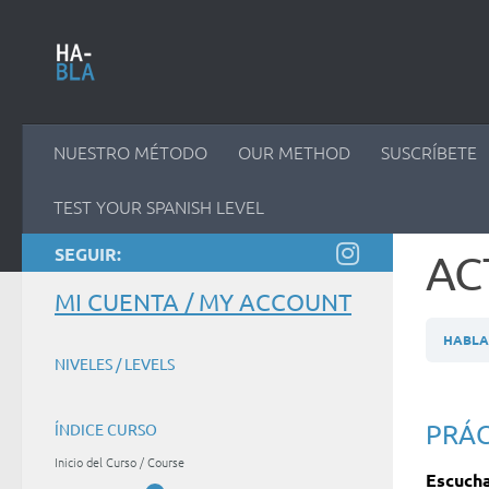
Saltar al contenido
NUESTRO MÉTODO
OUR METHOD
SUSCRÍBETE
TEST YOUR SPANISH LEVEL
SEGUIR:
AC
MI CUENTA / MY ACCOUNT
HABLA 
NIVELES / LEVELS
PRÁC
ÍNDICE CURSO
Inicio del Curso / Course
Escucha