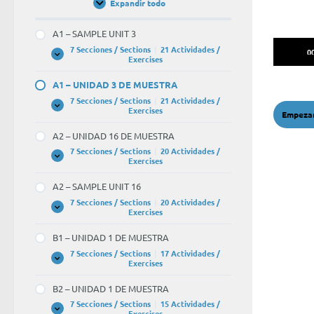
Expandir todo
Unidades
/
Units
A1 – SAMPLE UNIT 3
Reprodu
7 Secciones / Sections
|
21 Actividades /
0
A1
Expandir
Exercises
de
–
SAMPLE
audio
A1 – UNIDAD 3 DE MUESTRA
UNIT
3
7 Secciones / Sections
|
21 Actividades /
A1
Expandir
Exercises
–
UNIDAD
A2 – UNIDAD 16 DE MUESTRA
3
DE
7 Secciones / Sections
|
20 Actividades /
MUESTRA
A2
Expandir
Exercises
–
UNIDAD
A2 – SAMPLE UNIT 16
16
DE
7 Secciones / Sections
|
20 Actividades /
MUESTRA
A2
Expandir
Exercises
–
SAMPLE
B1 – UNIDAD 1 DE MUESTRA
UNIT
16
7 Secciones / Sections
|
17 Actividades /
B1
Expandir
Exercises
–
UNIDAD
B2 – UNIDAD 1 DE MUESTRA
1
DE
7 Secciones / Sections
|
15 Actividades /
MUESTRA
B2
Expandir
Exercises