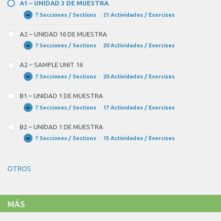
SAMPLE
A1 – UNIDAD 3 DE MUESTRA
UNIT
3
7 Secciones / Sections
|
21 Actividades / Exercises
A1
Expandir
–
UNIDAD
A2 – UNIDAD 16 DE MUESTRA
3
DE
7 Secciones / Sections
|
20 Actividades / Exercises
A2
Expandir
MUESTRA
–
UNIDAD
A2 – SAMPLE UNIT 16
16
DE
7 Secciones / Sections
|
20 Actividades / Exercises
A2
Expandir
MUESTRA
–
SAMPLE
B1 – UNIDAD 1 DE MUESTRA
UNIT
16
7 Secciones / Sections
|
17 Actividades / Exercises
B1
Expandir
–
UNIDAD
B2 – UNIDAD 1 DE MUESTRA
1
DE
7 Secciones / Sections
|
15 Actividades / Exercises
B2
Expandir
MUESTRA
–
UNIDAD
1
OTROS
DE
MUESTRA
MÁS