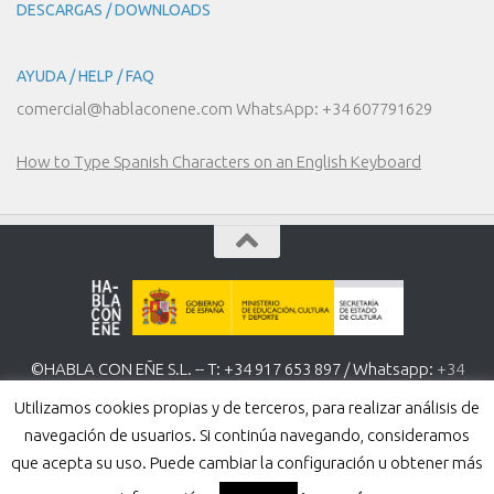
DESCARGAS / DOWNLOADS
AYUDA / HELP / FAQ
comercial@hablaconene.com WhatsApp: +34 607791629
How to Type Spanish Characters on an English Keyboard
©HABLA CON EÑE S.L. -- T: +34 917 653 897 / Whatsapp:
+34
607 791 629
www.hablaconene.com
Utilizamos cookies propias y de terceros, para realizar análisis de
Política de Privacidad
-
Política de cookies
navegación de usuarios. Si continúa navegando, consideramos
que acepta su uso. Puede cambiar la configuración u obtener más