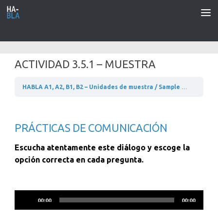
Saltar al contenido
ACTIVIDAD 3.5.1 – MUESTRA
HABLA A1, A2, B1, B2 – Unidades de muestra / Sample units
A1 –
PRÁCTICAS DE COMUNICACIÓN
Escucha atentamente este diálogo y escoge la
opción correcta en cada pregunta.
Reproductor
00:00
00:00
de