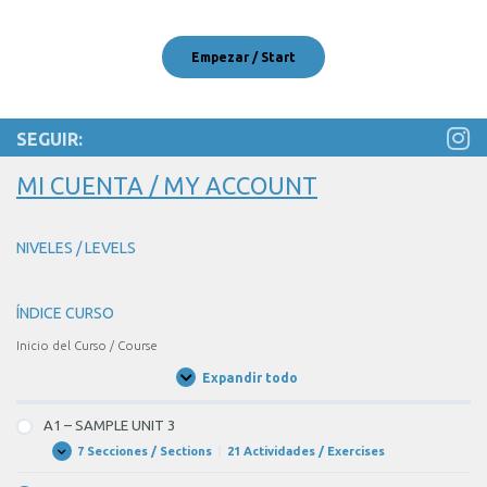
audio
SEGUIR:
MI CUENTA / MY ACCOUNT
NIVELES / LEVELS
ÍNDICE CURSO
Inicio del Curso / Course
Expandir todo
Unidades
/
Units
A1 – SAMPLE UNIT 3
7 Secciones / Sections
|
21 Actividades / Exercises
A1
Expandir
–