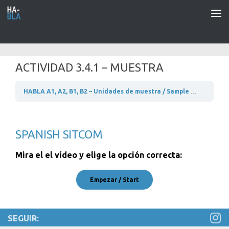
Saltar al contenido
ACTIVIDAD 3.4.1 – MUESTRA
HABLA A1, A2, B1, B2 – Unidades de muestra / Sample units
A1 –
SPANISH SITCOM
Mira el el vídeo y elige la opción correcta:
SEGUIR: