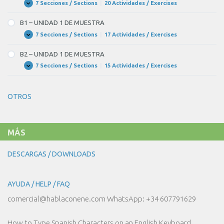
DE
7 Secciones / Sections
|
20 Actividades / Exercises
A2
Expandir
MUESTRA
–
SAMPLE
B1 – UNIDAD 1 DE MUESTRA
UNIT
16
7 Secciones / Sections
|
17 Actividades / Exercises
B1
Expandir
–
UNIDAD
B2 – UNIDAD 1 DE MUESTRA
1
DE
7 Secciones / Sections
|
15 Actividades / Exercises
B2
Expandir
MUESTRA
–
UNIDAD
1
OTROS
DE
MUESTRA
MÁS
DESCARGAS / DOWNLOADS
AYUDA / HELP / FAQ
comercial@hablaconene.com WhatsApp: +34 607791629
How to Type Spanish Characters on an English Keyboard