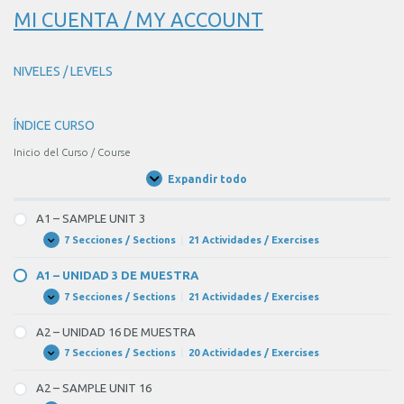
MI CUENTA / MY ACCOUNT
NIVELES / LEVELS
ÍNDICE CURSO
Inicio del Curso / Course
Expandir todo
Unidades
/
Units
A1 – SAMPLE UNIT 3
7 Secciones / Sections
|
21 Actividades / Exercises
A1
Expandir
–
SAMPLE
A1 – UNIDAD 3 DE MUESTRA
UNIT
3
7 Secciones / Sections
|
21 Actividades / Exercises
A1
Expandir
–
UNIDAD
A2 – UNIDAD 16 DE MUESTRA
3
DE
7 Secciones / Sections
|
20 Actividades / Exercises
A2
Expandir
MUESTRA
–
UNIDAD
A2 – SAMPLE UNIT 16
16