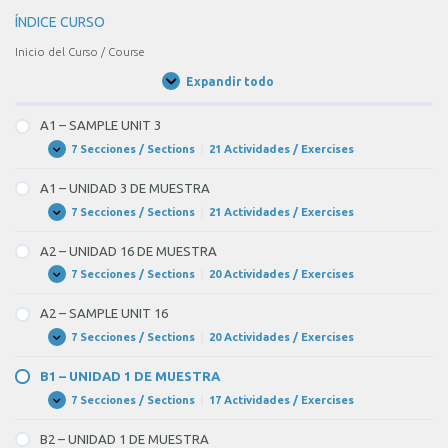
ÍNDICE CURSO
Inicio del Curso / Course
Expandir todo
Unidades
/
Units
A1 – SAMPLE UNIT 3
7 Secciones / Sections
|
21 Actividades / Exercises
A1
Expandir
–
SAMPLE
A1 – UNIDAD 3 DE MUESTRA
UNIT
3
7 Secciones / Sections
|
21 Actividades / Exercises
A1
Expandir
–
UNIDAD
A2 – UNIDAD 16 DE MUESTRA
3
DE
7 Secciones / Sections
|
20 Actividades / Exercises
A2
Expandir
MUESTRA
–
UNIDAD
A2 – SAMPLE UNIT 16
16
DE
7 Secciones / Sections
|
20 Actividades / Exercises
A2
Expandir
MUESTRA
–
SAMPLE
B1 – UNIDAD 1 DE MUESTRA
UNIT
16
7 Secciones / Sections
|
17 Actividades / Exercises
B1
Expandir
–
UNIDAD
B2 – UNIDAD 1 DE MUESTRA
1