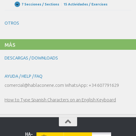
DE
7 Secciones / Sections
|
15 Actividades / Exercises
B2
Expandir
MUESTRA
–
UNIDAD
1
OTROS
DE
MUESTRA
MÁS
DESCARGAS / DOWNLOADS
AYUDA / HELP / FAQ
comercial@hablaconene.com WhatsApp: +34 607791629
How to Type Spanish Characters on an English Keyboard