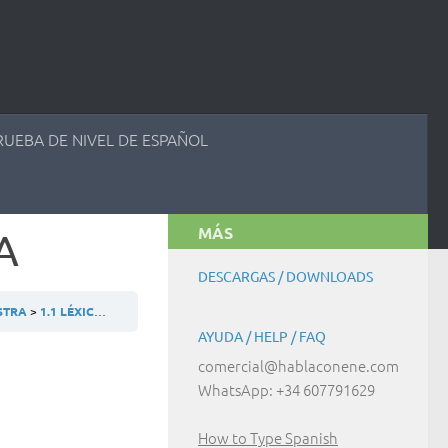
RUEBA DE NIVEL DE ESPAÑOL
MÁS
A
DESCARGAS / DOWNLOADS
ESTRA
1.1 LÉXICO – MUESTRA
ACTIVIDAD 1.1.3 – MUESTRA
AYUDA / HELP / FAQ
comercial@hablaconene.com
WhatsApp: +34 607791629
How to Type Spanish