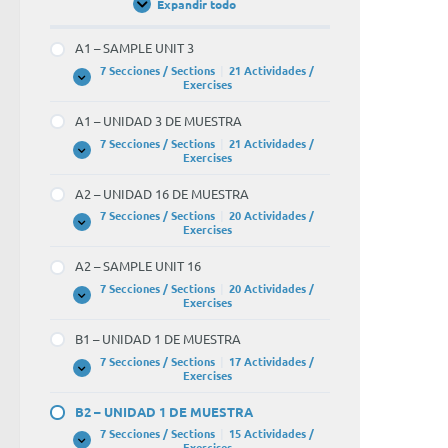
Expandir todo
Unidades
/
Units
A1 – SAMPLE UNIT 3
7 Secciones / Sections
|
21 Actividades /
A1
Expandir
Exercises
–
SAMPLE
A1 – UNIDAD 3 DE MUESTRA
UNIT
3
7 Secciones / Sections
|
21 Actividades /
A1
Expandir
Exercises
–
UNIDAD
A2 – UNIDAD 16 DE MUESTRA
3
DE
7 Secciones / Sections
|
20 Actividades /
MUESTRA
A2
Expandir
Exercises
–
UNIDAD
A2 – SAMPLE UNIT 16
16
DE
7 Secciones / Sections
|
20 Actividades /
MUESTRA
A2
Expandir
Exercises
–
SAMPLE
B1 – UNIDAD 1 DE MUESTRA
UNIT
16
7 Secciones / Sections
|
17 Actividades /
B1
Expandir
Exercises
–
UNIDAD
B2 – UNIDAD 1 DE MUESTRA
1
DE
7 Secciones / Sections
|
15 Actividades /
MUESTRA
B2
Expandir
Exercises