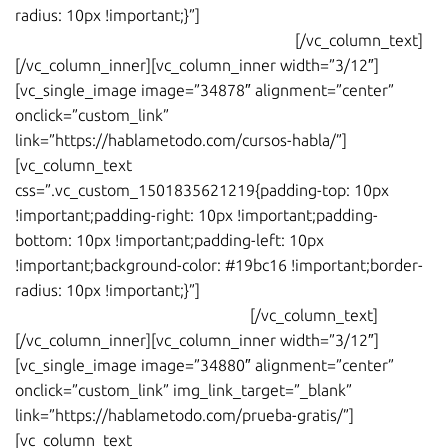
radius: 10px !important;}”]
Curso de español online
:
estudia dónde quieras y cuando quieras
[/vc_column_text]
[/vc_column_inner][vc_column_inner width=”3/12″]
[vc_single_image image=”34878″ alignment=”center”
onclick=”custom_link”
link=”https://hablametodo.com/cursos-habla/”]
[vc_column_text
css=”.vc_custom_1501835621219{padding-top: 10px
!important;padding-right: 10px !important;padding-
bottom: 10px !important;padding-left: 10px
!important;background-color: #19bc16 !important;border-
radius: 10px !important;}”]
Aprende español
y diviértete
con la serie de TV
Spanish Sitcom
[/vc_column_text]
[/vc_column_inner][vc_column_inner width=”3/12″]
[vc_single_image image=”34880″ alignment=”center”
onclick=”custom_link” img_link_target=”_blank”
link=”https://hablametodo.com/prueba-gratis/”]
[vc_column_text