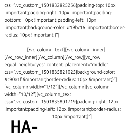
css=”.vc_custom_1501832825256{padding-top: 10px
!important;padding-right: 10px !important;padding-
bottom: 10px !important;padding-left: 10px
!important;background-color: #19bc16 !important;border-
radius: 10px !important;}”]
Prueba gratis
nuestro
curso
para aprender español
con solo
registrarte
[/vc_column_text][/vc_column_inner]
[/vc_row_inner][/vc_column][/vc_row][vc_row
equal_height=”yes” content_placement=”middle”
css=”.vc_custom_1501835821025{background-color:
#c90a1f !important;border-radius: 10px !important;}”]
[vc_column width=”1/12″][/vc_column][vc_column
width=”10/12″][vc_column_text
css=”.vc_custom_1501835801719{padding-right: 12px
!important;padding-left: 12px !important;border-radius:
10px !important;}”]
Método HABLA