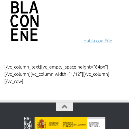
para aprender
español
El
curso online español para
extranjeros
de
Habla con Eñe
, tu
editorial
ELE
y tienda online de
recursos para aprender español
.
[/vc_column_text][vc_empty_space height=”64px”]
[/vc_column][vc_column width=”1/12″][/vc_column]
[/vc_row]