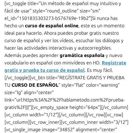
[vc_toggle title=”Un método de español muy intuitivo y
fácil de usar” style=”round_outline” size=”sm”
el_id=”1501835303273-b576769e-19b2″]Si nunca has
hecho un
curso de español online
, este es un momento
ideal para hacerlo. Ahora puedes probar gratis nuestro
curso de español y ver los vídeos, escuchar los diálogos y
hacer las actividades interactivas y autocorregibles.
Además puedes aprender
gramática española
y nuevo
vocabulario en español con minivídeos en HD.
Regístrate
gratis y prueba tu curso de español
. Es muy fácil.
[/vc_toggle][vc_btn title=”REGÍSTRATE GRATIS Y PRUEBA
TU
CURSO DE ESPAÑOL
” style=”flat” color=”warning”
size=”lg” align=”center”
link=”url:https%3A%2F%2Fhablametodo.com%2Fprueba-
gratis%2F|||”][vc_empty_space height=”64px”][/vc_column]
[vc_column width=”1/12″][/vc_column][/vc_row][vc_row]
[vc_column][vc_row_inner][vc_column_inner width=”3/12″]
[vc_single_image image=”34852″ alignment=”center”