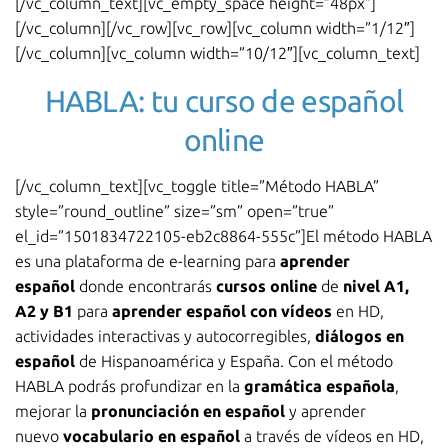
[/vc_column_text][vc_empty_space height=”48px”]
[/vc_column][/vc_row][vc_row][vc_column width=”1/12″]
[/vc_column][vc_column width=”10/12″][vc_column_text]
HABLA: tu curso de español
online
[/vc_column_text][vc_toggle title=”Método HABLA”
style=”round_outline” size=”sm” open=”true”
el_id=”1501834722105-eb2c8864-555c”]El método HABLA
es una plataforma de
e-learning
para
aprender
español
donde encontrarás
cursos online
de
nivel A1,
A2 y B1
para
aprender español con vídeos
en HD,
actividades interactivas y autocorregibles,
diálogos en
español
de Hispanoamérica y España. Con el método
HABLA podrás profundizar en la
gramática española
,
mejorar la
pronunciación en español
y aprender
nuevo
vocabulario en español
a través de vídeos en HD,