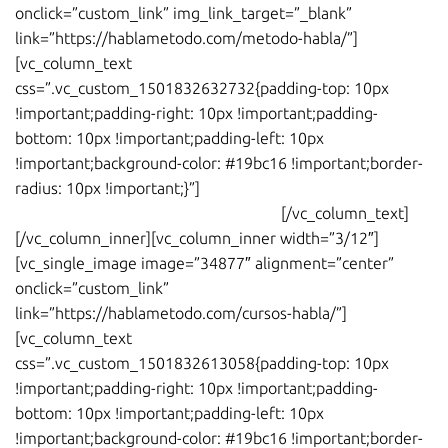
onclick=”custom_link” img_link_target=”_blank”
link=”https://hablametodo.com/metodo-habla/”]
[vc_column_text
css=”.vc_custom_1501832632732{padding-top: 10px
!important;padding-right: 10px !important;padding-
bottom: 10px !important;padding-left: 10px
!important;background-color: #19bc16 !important;border-
radius: 10px !important;}”]
Nivel A1 y A2
ya a la venta.
Nivel B1
disponible en septiembre
⇒
[/vc_column_text]
[/vc_column_inner][vc_column_inner width=”3/12″]
[vc_single_image image=”34877″ alignment=”center”
onclick=”custom_link”
link=”https://hablametodo.com/cursos-habla/”]
[vc_column_text
css=”.vc_custom_1501832613058{padding-top: 10px
!important;padding-right: 10px !important;padding-
bottom: 10px !important;padding-left: 10px
!important;background-color: #19bc16 !important;border-