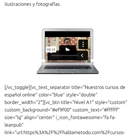
ilustraciones y fotografías.
[/vc_toggle][vc_text_separator title=”Nuestros cursos de
español online” color=”blue” style=”double”
border_width=”2″][vc_btn title=”Nivel A1″ style=”custom”
custom_background=”#ef9f00″ custom_text=”#ffffff”
size=”lg” align=”center” i_icon_fontawesome=”fa fa-
leanpub”
link=”url:https%3A%2F%2Fhablametodo.com%2Fcursos-