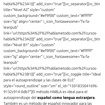
habla%2F%23A1|||” add_icon=”true”][vc_separator][vc_btn
title=”Nivel A2″ style=”custom”
custom_background=”#ef9f00″ custom_text=”#ffffff”
size=”lg” align=”center” i_icon_fontawesome=”fa fa-
leanpub”
link=”url:https%3A%2F%2Fhablametodo.com%2Fcursos-
habla%2F%23A2|||” add_icon=”true”][vc_separator][vc_btn
title=”Nivel B1″ style=”custom”
custom_background=”#ef9f00″ custom_text=”#ffffff”
size=”lg” align=”center” i_icon_fontawesome=”fa fa-
leanpub”
link=”url:https%3A%2F%2Fhablametodo.com%2Fcursos-
habla%2F%23B1|||” add_icon=”true”][vc_toggle title=”Ideal
para el autoaprendizaje y las clases de ELE”
style=”round_outline” size=”sm” el_id=”1501835041696-
9132c914-0db7″]El método HABLA es ideal para el
autoaprendizaje del
español como lengua extranjera
.
También es un método de español innovador para las