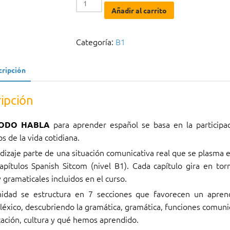
Añadir al carrito
-
B1
Curso
Categoría:
B1
onlineCON
TUTOR
cripción
Acceso:
1
ipción
año
cantidad
para aprender español se basa en la participa
ODO HABLA
s de la vida cotidiana.
dizaje parte de una situación comunicativa real que se plasma en
apítulos Spanish Sitcom (nivel B1). Cada capítulo gira en tor
y gramaticales incluidos en el curso.
idad se estructura en 7 secciones que favorecen un aprend
 léxico, descubriendo la gramática, gramática, funciones comunic
ación, cultura y qué hemos aprendido.