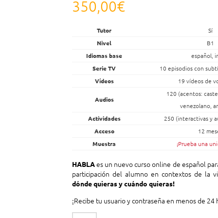
350,00
€
Tutor
Sí
Nivel
B1
Idiomas base
español, i
Serie TV
10 episodios con subt
Vídeos
19 vídeos de v
120 (acentos: caste
Audios
venezolano, a
Actividades
250 (interactivas y 
Acceso
12 mes
Muestra
¡Prueba una uni
es un nuevo curso online de español para
HABLA
participación del alumno en contextos de la v
dónde quieras y cuándo quieras!
¡Recibe tu usuario y contraseña en menos de 24 
HABLA