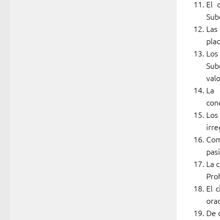
El 
Sub
Las
plac
Los
Sub
valo
La 
con
Los
irr
Com
pas
La c
Proh
El c
ora
De 