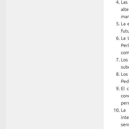
Las
alte
man
La 
fut
La 
Per
com
Los
sub
Los
Pedi
El 
cond
per
La 
int
sens