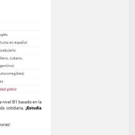
nglés
ítulos en español
ocabulario
llano, cubano,
rgentino)
autocorregibles)
es
dad gratis!
 nivel B1 basado en la
ida cotidiana.
¡Estudia
horas!