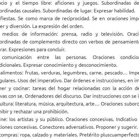
ocio y el tiempo libre: aficiones y juegos. Subordinadas
ordinadas causales. Subordinadas de lugar. Expresar habilidad.
 fiestas. Se como marca de reciprocidad. Se en oraciones imp
er y diversión. La expresión del orden.
 medios de información: prensa, radio y televisión. Oraci
ordinadas de complemento directo con verbos de pensamiento
rar. Expresiones para concluir.
comunicación entre las personas. Oraciones condicion
dicionales. Expresar conocimiento y desconocimiento.
 alimentos: frutas, verduras, legumbres, carne, pescado… Impe
egulares. Usos del imperativo. Dar órdenes e instrucciones, en i
er y cocinar: tareas del hogar relacionadas con la acción d
ivas con se. Ordenadores del discurso. Dar instrucciones con se
ultura: literatura, música, arquitectura, arte… Oraciones subord
ibir y rechazar una prohibición.
ine: los artistas y su público. Oraciones concesivas. Indicativo
ciones concesivas. Conectores adversativos. Proponer y sugerir.
compras: ropa, calzado y materiales. Pretérito pluscuamperfect