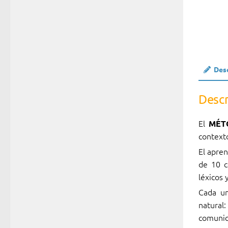
Des
Descr
El
MÉT
contexto
El apren
de 10 c
léxicos 
Cada un
natural:
comunic