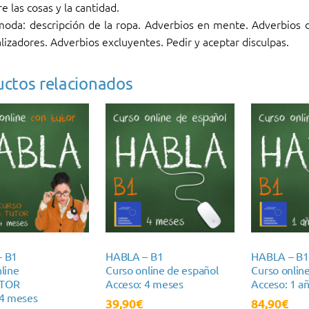
e las cosas y la cantidad.
moda: descripción de la ropa. Adverbios en mente. Adverbios
lizadores. Adverbios excluyentes. Pedir y aceptar disculpas.
ctos relacionados
– B1
HABLA – B1
HABLA – B1
line
Curso online de español
Curso onlin
TOR
Acceso: 4 meses
Acceso: 1 a
 4 meses
39,90
€
84,90
€