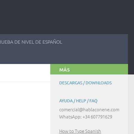
RUEBA DE NIVEL DE ESPAÑOL
MÁS
DESCARGAS / DOWNLOADS
AYUDA / HELP / FAQ
comercial@hablaconene.com
WhatsApp: +34 607791629
How to Type Spanish