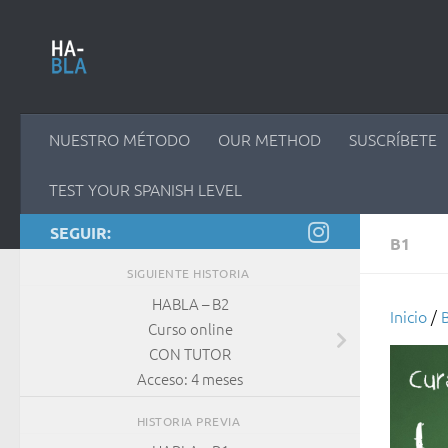
Saltar al contenido
NUESTRO MÉTODO
OUR METHOD
SUSCRÍBETE
TEST YOUR SPANISH LEVEL
SEGUIR:
B1
SIGUIENTE HISTORIA
HABLA – B2
Inicio
/
Curso online
CON TUTOR
Acceso: 4 meses
HISTORIA PREVIA