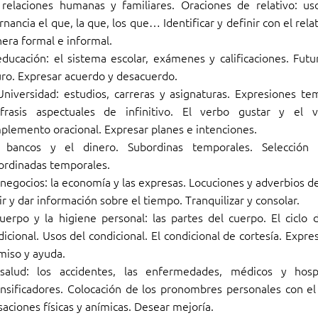
 relaciones humanas y familiares. Oraciones de relativo: us
rnancia el que, la que, los que… Identificar y definir con el rel
era formal e informal.
educación: el sistema escolar, exámenes y calificaciones. Futu
uro. Expresar acuerdo y desacuerdo.
Universidad: estudios, carreras y asignaturas. Expresiones te
ífrasis aspectuales de infinitivo. El verbo gustar y el 
plemento oracional. Expresar planes e intenciones.
 bancos y el dinero. Subordinas temporales. Selecció
ordinadas temporales.
 negocios: la economía y las expresas. Locuciones y adverbios d
r y dar información sobre el tiempo. Tranquilizar y consolar.
cuerpo y la higiene personal: las partes del cuerpo. El ciclo 
icional. Usos del condicional. El condicional de cortesía. Expre
miso y ayuda.
salud: los accidentes, las enfermedades, médicos y hosp
ensificadores. Colocación de los pronombres personales con el 
aciones físicas y anímicas. Desear mejoría.