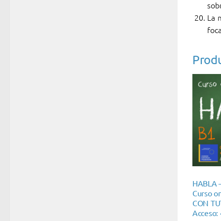
sobr
La 
foca
Produ
HABLA 
Curso on
CON TU
Acceso: