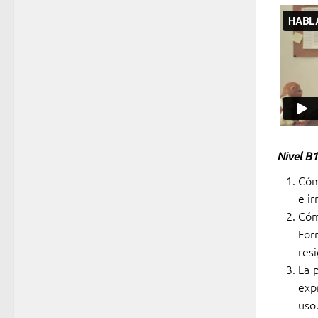
Nivel B1
Cóm
e i
Cóm
For
res
La 
exp
uso