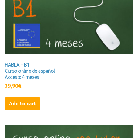
HABLA – B1
Curso online de español
Acceso: 4 meses
39,90
€
Add to cart