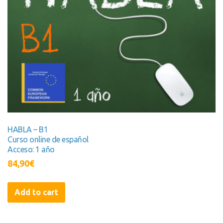
HABLA – B1
Curso online de español
Acceso: 1 año
84,90
€
Add to cart