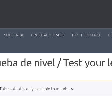
SUBSCRIBE
PRUÉBALO GRATIS
TRY IT FOR FREE
P
eba de nivel / Test your l
This content is only available to members.