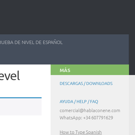
RUEBA DE NIVEL DE ESPAÑOL
MÁS
evel
DESCARGAS / DOWNLOADS
AYUDA / HELP / FAQ
comercial@hablaconene.com
WhatsApp: +34 607791629
How to Type Spanish